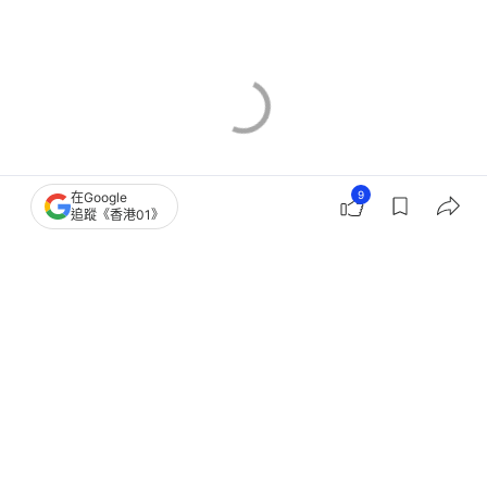
9
在Google
追蹤《香港01》
香港樓市
粥粉麵飯食譜
零售市道
零售業
舖位市場
工商舖
商舖市場