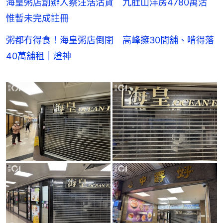
海皇粥店創辦人蔡汪浩沽貨 九肚山洋房4780萬沽
惟暫未完成註冊
粥都冇得食！海皇粥店倒閉 高峰擁30間舖、啃得落
40萬舖租｜燈神