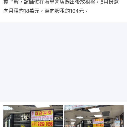
據了解，該舖位在海皇粥店遷出後放租盤，6月份意
向月租約18萬元，意向呎租約104元。