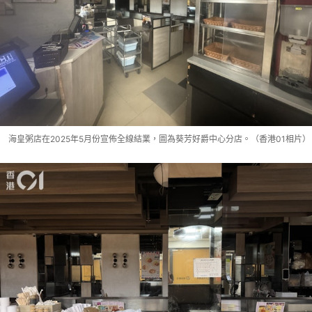
海皇粥店在2025年5月份宣佈全線結業，圖為葵芳好爵中心分店。（香港01相片）