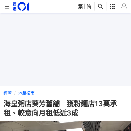
繁
|
简
經濟
地產樓市
海皇粥店葵芳舊舖 獲粉麵店13萬承
租、較意向月租低近3成