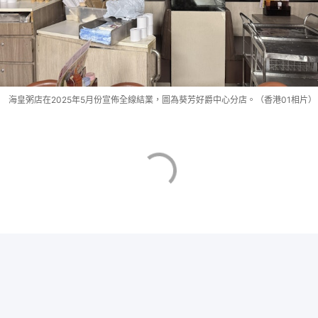
海皇粥店在2025年5月份宣佈全線結業，圖為葵芳好爵中心分店。（香港01相片）