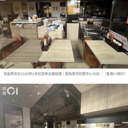
海皇粥店在2025年5月份宣佈全線結業，圖為葵芳好爵中心分店。（香港01相片）