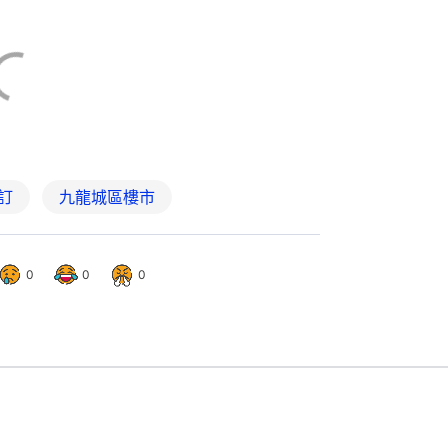
0
0
0
SOUTH「映匯」最快本月開售 
33