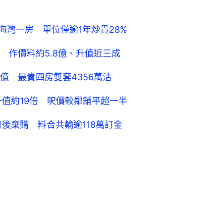
海灣一房 單位僅逾1年炒貴28%
 作價料約5.8億、升值近三成
.8億 最貴四房雙套4356萬沽
年升值約19倍 呎價較鄰舖平超一半
後棄購 料合共輸逾118萬訂金