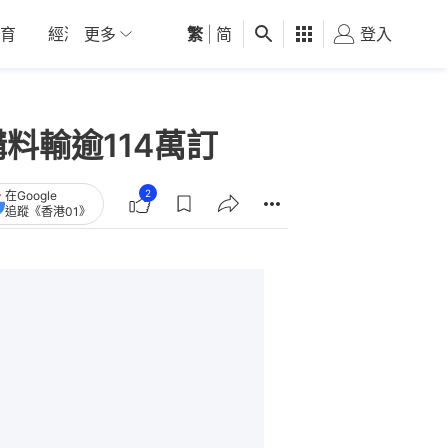
育
經濟
更多
01深圳
繁
觀點
|
简
健康
好食玩飛
登入
女
料輸逾114萬訂
2
在Google
追蹤《香港01》