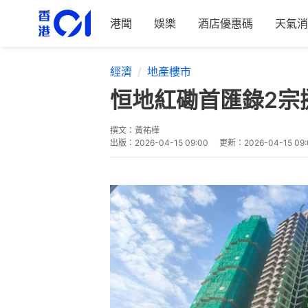
港聞
娛樂
酒店優惠碼
天氣消
經濟
地產樓市
恒地紅磡首匯錄2宗
撰文：
黃祐樺
出版：
2026-04-15 09:00
更新：
2026-04-15 09