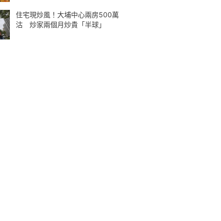
住宅現炒風！大埔中心兩房500萬
沽 炒家兩個月炒貴「半球」