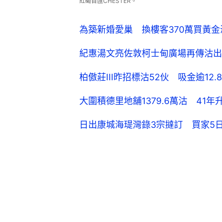
紅磡首匯CHESTER。
為築新婚愛巢 換樓客370萬買黃金
紀惠湯文亮佐敦柯士甸廣場再傳沽出
柏傲莊III昨招標沽52伙 吸金逾12
大圍積德里地舖1379.6萬沽 41
日出康城海瑅灣錄3宗撻訂 買家5日