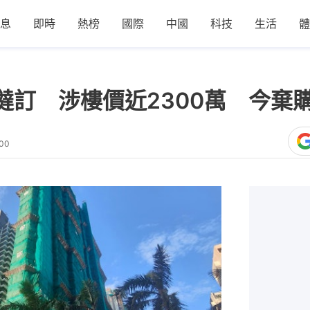
息
即時
熱榜
國際
中國
科技
生活
體
撻訂 涉樓價近2300萬 今棄購
:00