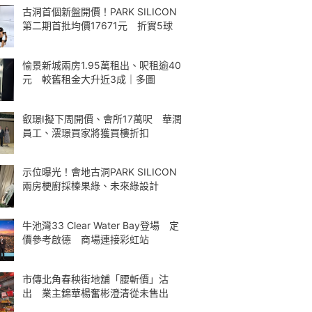
古洞首個新盤開價！PARK SILICON
第二期首批均價17671元 折實5球
愉景新城兩房1.95萬租出、呎租逾40
元 較舊租金大升近3成｜多圖
叡璟I擬下周開價、會所17萬呎 華潤
員工、澐璟買家將獲買樓折扣
示位曝光！會地古洞PARK SILICON
兩房梗廚採榛果綠、未來綠設計
牛池灣33 Clear Water Bay登場 定
價參考啟德 商場連接彩虹站
市傳北角春秧街地舖「腰斬價」沽
出 業主錦華楊奮彬澄清從未售出