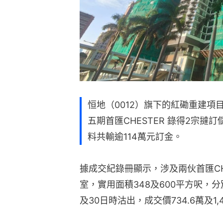
恒地（0012）旗下的紅磡重建項目
五期首匯CHESTER 錄得2宗撻訂
料共輸逾114萬元訂金。
據成交紀錄冊顯示，涉及兩伙首匯CHE
室，實用面積348及600平方呎，分
及30日時沽出，成交價734.6萬及1,4