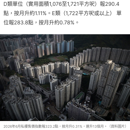
D類單位（實用面積1,076至1,721平方呎）報290.4
點，按月升約1.11%。E類（1,722平方呎或以上） 單
位報283.8點，按月升約0.78%。
2026年6月私樓售價指數報323.2點，按月升0.31%，連升13個月。（資料圖片）