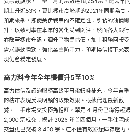
交宗數顯示，一至三月的宗數達18,654宗，比去年同
期上升近53%，更比樓市高峰期的2021年同期為高。
預期來季，即使美伊戰事的不確定性，引發的油價飈
升，以致利率在本年的變化受到關注，然而各大銀行
亦隨著樓市升溫，調升了物業估價，加上租務回報受
需求驅動強勁，強化業主防守力，預期樓價接下來表
現仍會穩定發展。
高力料今年全年樓價升5至10%
高力估價及諮詢服務高級董事梁鎮峰補充，今年首季
的樓市表現反映明顯的政策效果。根據代理最新數
據，一手市場交投極為暢旺，單是 4 月份已錄得超過 
2,000 宗成交；總計 2026 年首四個月，一手住宅成
交量更已突破 8,400 宗。這不僅有效舒緩庫存壓力，