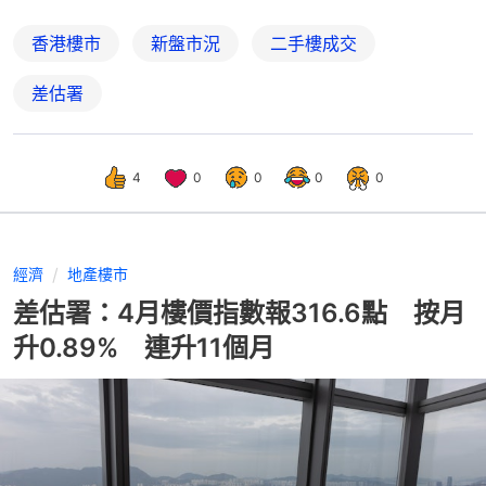
香港樓市
新盤市況
二手樓成交
差估署
4
0
0
0
0
經濟
地產樓市
差估署：4月樓價指數報316.6點 按月
升0.89% 連升11個月