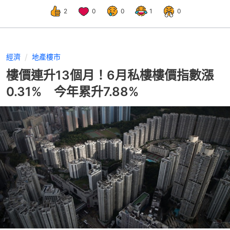
2
0
0
1
0
經濟
地產樓市
樓價連升13個月！6月私樓樓價指數漲
0.31% 今年累升7.88%