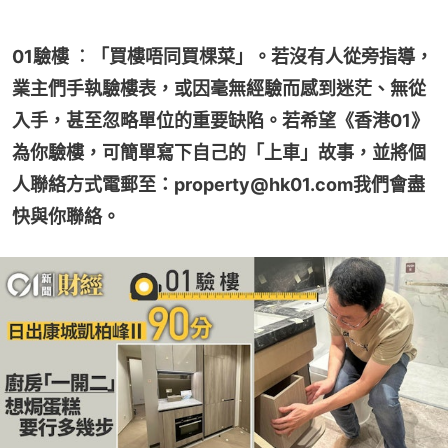
01驗樓 ︰「買樓唔同買棵菜」。若沒有人從旁指導，
業主們手執驗樓表，或因毫無經驗而感到迷茫、無從
入手，甚至忽略單位的重要缺陷。若希望《香港01》
為你驗樓，可簡單寫下自己的「上車」故事，並將個
人聯絡方式電郵至：property@hk01.com我們會盡
快與你聯絡。