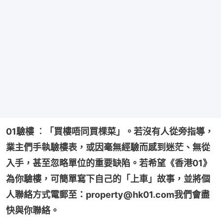
01驗樓 ︰「買樓唔同買棵菜」。若沒有人從旁指導，
業主們手執驗樓表，或因毫無經驗而感到迷茫、無從
入手，甚至忽略單位的重要缺陷。若希望《香港01》
為你驗樓，可簡單寫下自己的「上車」故事，並將個
人聯絡方式電郵至：property@hk01.com我們會盡
快與你聯絡。