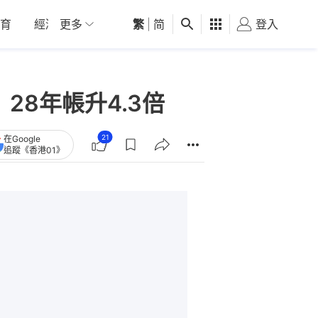
育
經濟
更多
01深圳
繁
觀點
|
简
健康
好食玩飛
登入
女
28年帳升4.3倍
21
在Google
追蹤《香港01》