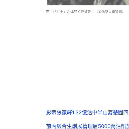
有「花旦王」之稱的芳艷芬等。（金像獎大會提供）
影帝張家輝1.32億沽中半山嘉慧園
前內房合生創展管理層5000萬沽凱旋