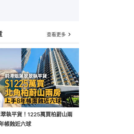
章
查看更多
翠執平貨！1225萬買柏蔚山兩
年帳蝕近六球