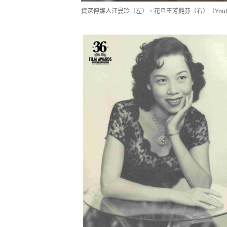
資深傳媒人汪曼玲（左）、花旦王芳艷芬（右）（Yout