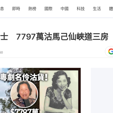
息
即時
熱榜
國際
中國
科技
生活
體
 7797萬沽馬己仙峽道三房 
50