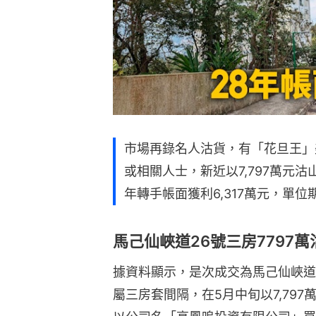
市場再錄名人沽貨，有「花旦王」
或相關人士，新近以7,797萬元沽
年轉手帳面獲利6,317萬元，單位
馬己仙峽道26號三房7797萬
據資料顯示，是次成交為馬己仙峽道2
屬三房套間隔，在5月中旬以7,797