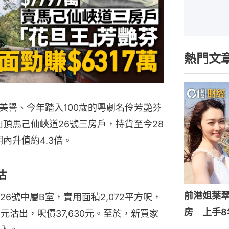
熱門文
美譽、今年踏入100歲的粵劇名伶芳艷芬
山頂馬己仙峽道26號三房戶，持貨至今28
期內升值約4.3倍。
沽
前港姐葉翠
6號中層B室，實用面積2,072平方呎，
房 上手8
萬元沽出，呎價37,630元。至於，新買家