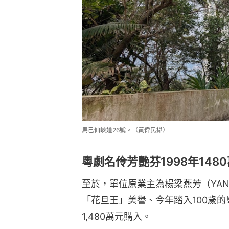
馬己仙峽道26號。（黃偉民攝）
粵劇名伶芳艷芬1998年148
至於，單位原業主為楊梁燕芳（YANG LE
「花旦王」美譽、今年踏入100歲的
1,480萬元購入。