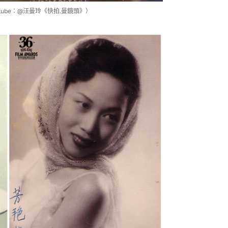
ube：@汪曼玲《快拍.曼鏡頭》）