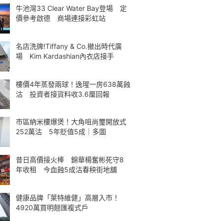
牛池灣33 Clear Water Bay登場 定
價參考啟德 商場連接彩虹站
名店洗牌!Tiffany & Co.撤出時代廣
場 Kim Kardashian內衣店接手
樓價4年蒸發兩球！逸瑆一房638萬蝕
沽 投資者接貨料收3.6厘回報
市區納米樓爆煲！大角咀尚璽開放式
252萬沽 5年貶值5成｜多圖
昔日高價接火棒 錦華楊奮彬死守8
年收租 今血蝕5成沽春秧街地舖
健康品牌「萊特維健」高層入市！
4920萬買明翹匯複式戶