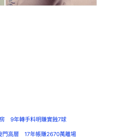
四房 9年轉手料明賺實蝕7球
門高層 17年帳賺2670萬離場