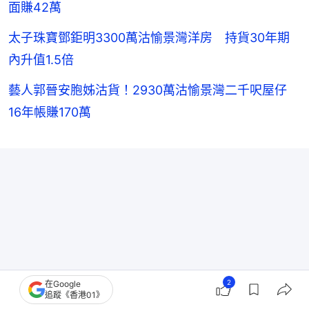
面賺42萬
太子珠寶鄧鉅明3300萬沽愉景灣洋房 持貨30年期
內升值1.5倍
藝人郭晉安胞姊沽貨！2930萬沽愉景灣二千呎屋仔
16年帳賺170萬
2
在Google
追蹤《香港01》