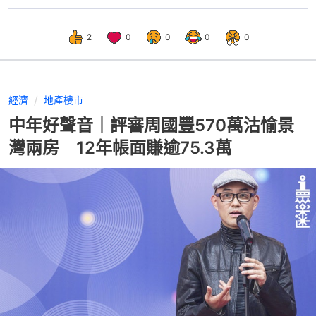
2
0
0
0
0
經濟
地產樓市
中年好聲音｜評審周國豐570萬沽愉景
灣兩房 12年帳面賺逾75.3萬