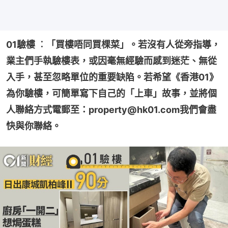
01驗樓 ︰「買樓唔同買棵菜」。若沒有人從旁指導，
業主們手執驗樓表，或因毫無經驗而感到迷茫、無從
入手，甚至忽略單位的重要缺陷。若希望《香港01》
為你驗樓，可簡單寫下自己的「上車」故事，並將個
人聯絡方式電郵至：property@hk01.com我們會盡
快與你聯絡。