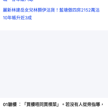
麗新林建岳女兒林顥伊沽貨！藍塘傲四房2152萬沽
10年帳升近3成
01驗樓 ︰「買樓唔同買棵菜」。若沒有人從旁指導，