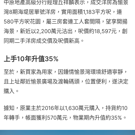
中原地產高級分行經理丘祥麟表示，成交洋房為愉景
灣8期海堤居單號洋房，實用面積1,183平方呎，連
580平方呎花園，屬三房套連工人套間隔，望享開揚
海景，新近以2,200萬元沽出，呎價約18,597元，創
同期二手洋房成交價及呎價新高。
上手10年升值35%
至於，新買家為用家，因鍾情愉景灣環境舒適寧靜，
且上址鄰近愉景廣場及渡輪碼頭，位置便利，遂決定
購入。
據知，原業主於2016年以1,630萬元購入，持貨約10
年轉手，帳面獲利570萬元，物業期內升值約35%。