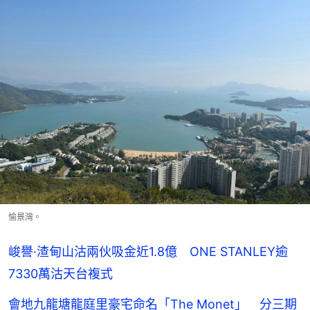
愉景灣。
峻譽·渣甸山沽兩伙吸金近1.8億 ONE STANLEY逾
7330萬沽天台複式
會地九龍塘龍庭里豪宅命名「The Monet」 分三期