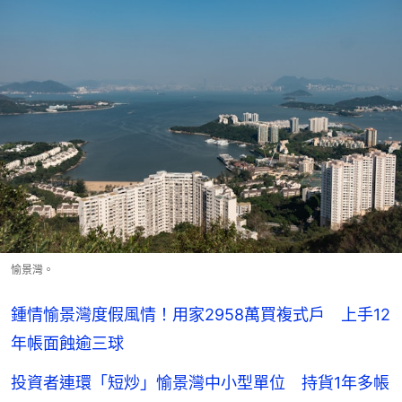
愉景灣。
鍾情愉景灣度假風情！用家2958萬買複式戶 上手12
年帳面蝕逾三球
投資者連環「短炒」愉景灣中小型單位 持貨1年多帳