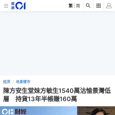
繁
|
简
經濟
地產樓市
陳方安生堂妹方敏生1540萬沽愉景灣低
層 持貨13年半帳賺160萬