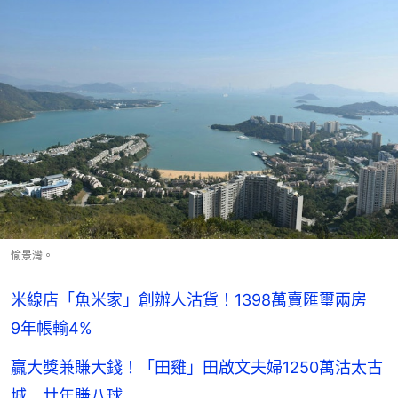
愉景灣。
米線店「魚米家」創辦人沽貨！1398萬賣匯璽兩房
9年帳輸4%
贏大獎兼賺大錢！「田雞」田啟文夫婦1250萬沽太古
城 廿年賺八球