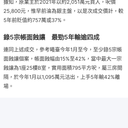
據知，原業主於2021年以約2,051萬元買入，呎價
25,800元，惟早前淪為銀主盤，以是次成交價計，較
5年前貶值約757萬或37%。
錄5宗帳面蝕讓 最勁5年輸逾四成
連同上述成交，參考曦臺今年1月至今，至少錄5宗帳
面蝕讓個案，帳面蝕幅由15%至42%，當中最大一宗
蝕讓為1座25樓B室，實用面積795平方呎，屬三房間
隔，於今年1月以1,095萬元沽出，上手5年輸42%離
場。