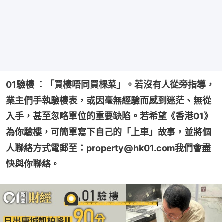
01驗樓 ︰「買樓唔同買棵菜」。若沒有人從旁指導，
業主們手執驗樓表，或因毫無經驗而感到迷茫、無從
入手，甚至忽略單位的重要缺陷。若希望《香港01》
為你驗樓，可簡單寫下自己的「上車」故事，並將個
人聯絡方式電郵至：property@hk01.com我們會盡
快與你聯絡。