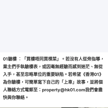
01驗樓 ︰「買樓唔同買棵菜」。若沒有人從旁指導，
業主們手執驗樓表，或因毫無經驗而感到迷茫、無從
入手，甚至忽略單位的重要缺陷。若希望《香港01》
為你驗樓，可簡單寫下自己的「上車」故事，並將個
人聯絡方式電郵至：property@hk01.com我們會盡
快與你聯絡。