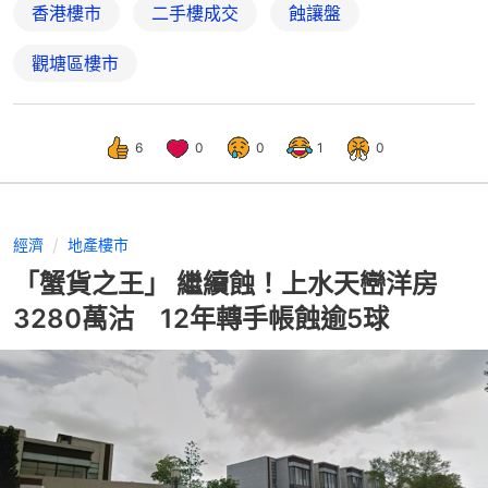
香港樓市
二手樓成交
蝕讓盤
觀塘區樓市
6
0
0
1
0
經濟
地產樓市
「蟹貨之王」 繼續蝕！上水天巒洋房
3280萬沽 12年轉手帳蝕逾5球