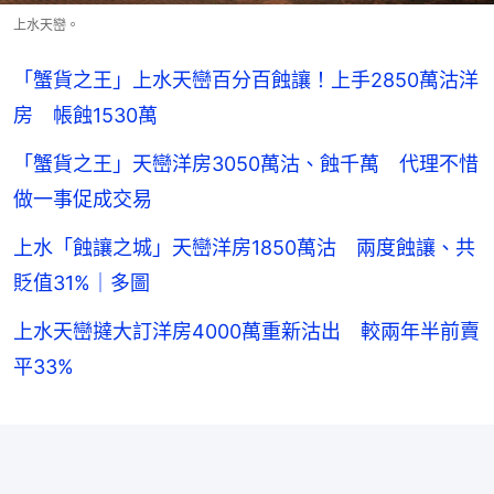
上水天巒。
「蟹貨之王」上水天巒百分百蝕讓！上手2850萬沽洋
房 帳蝕1530萬
「蟹貨之王」天巒洋房3050萬沽、蝕千萬 代理不惜
做一事促成交易
上水「蝕讓之城」天巒洋房1850萬沽 兩度蝕讓、共
貶值31%｜多圖
上水天巒撻大訂洋房4000萬重新沽出 較兩年半前賣
平33%