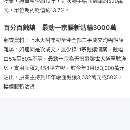
物業，持貨至今約12年，是次轉手帳面蝕讓約520萬
元，單位期內貶值約13.7%。
百分百蝕讓 最勁一宗腰斬沽輸3000萬
翻查資料，上水天巒年初至今全部二手成交均需蝕讓
離場。如連同是次成交，最少錄11宗蝕讓個案，蝕幅
由5%至50%不等。最勁一宗為天巒蘇黎世大道單號洋
房，實用面積2,454平方呎，於今年3月以3,000萬元
沽出，原業主持貨15年帳面蝕讓3,032萬元或50%，
樓價腰斬沽貨。