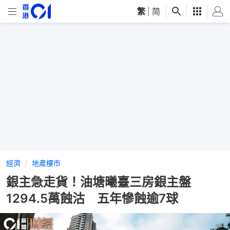
繁
|
简
經濟
地產樓市
銀主急走貨！油塘曦臺三房銀主盤
1294.5萬蝕沽 五年慘蝕逾7球