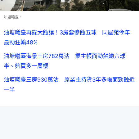
油塘曦臺。
油塘曦臺再錄大蝕讓！3房套慘蝕五球 同屋苑今年
最勁狂輸48%
油塘曦臺海景三房782萬沽 業主帳面勁蝕逾六球
半、夠買多一層樓
油塘曦臺三房930萬沽 原業主持貨3年多帳面勁蝕近
一半