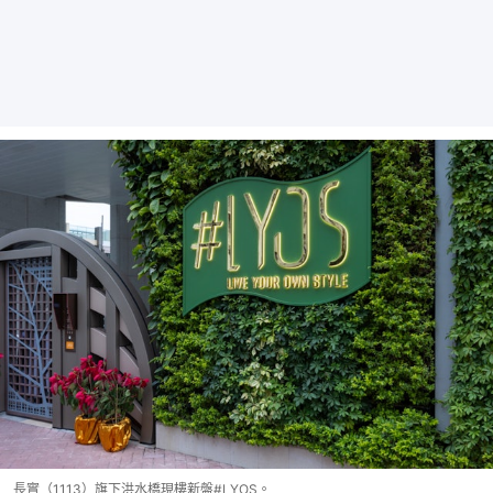
長實（1113）旗下洪水橋現樓新盤#LYOS。