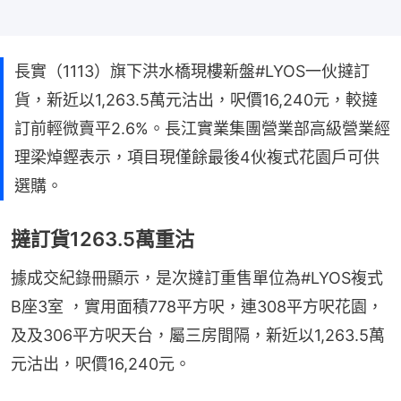
長實（1113）旗下洪水橋現樓新盤#LYOS一伙撻訂
貨，新近以1,263.5萬元沽出，呎價16,240元，較撻
訂前輕微賣平2.6%。長江實業集團營業部高級營業經
理梁焯鏗表示，項目現僅餘最後4伙複式花園戶可供
選購。
撻訂貨1263.5萬重沽
據成交紀錄冊顯示，是次撻訂重售單位為#LYOS複式
B座3室 ，實用面積778平方呎，連308平方呎花園，
及及306平方呎天台，屬三房間隔，新近以1,263.5萬
元沽出，呎價16,240元。