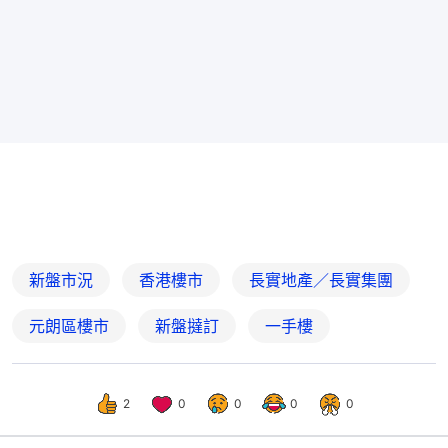
新盤市況
香港樓市
長實地產／長實集團
元朗區樓市
新盤撻訂
一手樓
2
0
0
0
0