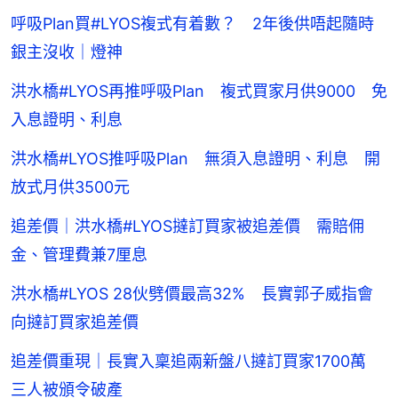
呼吸Plan買#LYOS複式有着數？ 2年後供唔起隨時
銀主沒收｜燈神
洪水橋#LYOS再推呼吸Plan 複式買家月供9000 免
入息證明、利息
洪水橋#LYOS推呼吸Plan 無須入息證明、利息 開
放式月供3500元
追差價｜洪水橋#LYOS撻訂買家被追差價 需賠佣
金、管理費兼7厘息
洪水橋#LYOS 28伙劈價最高32% 長實郭子威指會
向撻訂買家追差價
追差價重現｜長實入稟追兩新盤八撻訂買家1700萬
三人被頒令破產