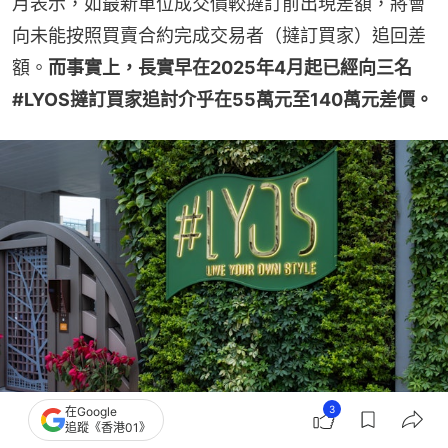
月表示，如最新單位成交價較撻訂前出現差額，將會
向未能按照買賣合約完成交易者（撻訂買家）追回差
額。
而事實上，長實早在2025年4月起已經向三名
#LYOS撻訂買家追討介乎在55萬元至140萬元差價。
3
在Google
追蹤《香港01》