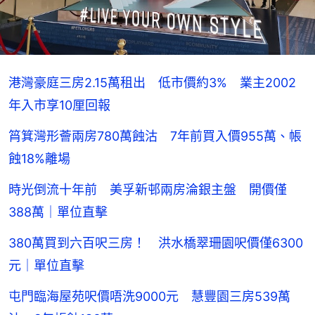
港灣豪庭三房2.15萬租出 低市價約3% 業主2002
年入市享10厘回報
筲箕灣形薈兩房780萬蝕沽 7年前買入價955萬、帳
蝕18%離場
時光倒流十年前 美孚新邨兩房淪銀主盤 開價僅
388萬｜單位直擊
380萬買到六百呎三房！ 洪水橋翠珊園呎價僅6300
元｜單位直擊
屯門臨海屋苑呎價唔洗9000元 慧豐園三房539萬