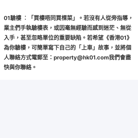
01驗樓 ︰「買樓唔同買棵菜」。若沒有人從旁指導，
業主們手執驗樓表，或因毫無經驗而感到迷茫、無從
入手，甚至忽略單位的重要缺陷。若希望《香港01》
為你驗樓，可簡單寫下自己的「上車」故事，並將個
人聯絡方式電郵至：property@hk01.com我們會盡
快與你聯絡。