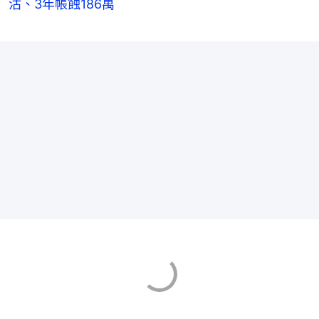
沽、3年帳蝕186萬