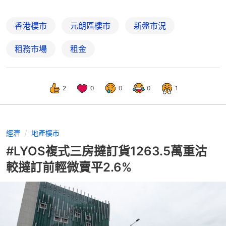
香港樓市
元朗區樓市
新盤市況
租務市場
租金
2
0
0
0
1
經濟
地產樓市
#LYOS複式三房撻訂貨1263.5萬重沽
較撻訂前輕微賣平2.6%