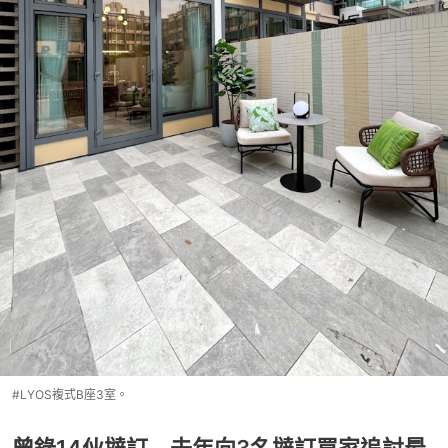
#LYOS複式B座3室。
曾錄14伙撻訂 去年向3名撻訂買家追討最