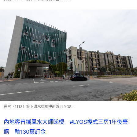
長實（1113）旗下洪水橋現樓新盤#LYOS。
內地客曾攜風水大師睇樓 #LYOS複式三房1年後棄
購 輸130萬訂金