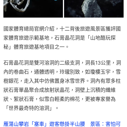
國家體育總局官網介紹，十二背後旅遊風景區獲評國
家體育旅遊示範基地，石膏晶花洞是「山地酷玩探
秘」體育旅遊基地項目之一。
石膏晶花洞是雙河溶洞的二級支洞，洞長13公里，洞
內的卷曲石，通體透明，玲瓏別致，如瓊樓玉宇，雪
樹銀花，走入其中仿佛置身冰雪世界。洞內有眾多柱
狀石膏單晶聚合成放射狀晶花，洞壁上沉積的纖維
狀、絮狀石膏，似雪白輕柔的棉花，更被專家譽為
「世界最奇特的溶洞」。
雁蕩山攀岩「塞車」遊客懸掛半山腰 景區：害怕可