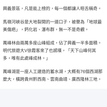
興義景區，凡是能上榜的，每一個都讓人咂舌稱奇。
馬嶺河峽谷是大地裂開的一道口子，被譽為「地球最
美傷疤」，鈣化岩、瀑布群，無一不是奇觀。
萬峰林由兩萬多座山峰組成，佔了興義一半多面積。
明代旅遊大V徐霞客來了也感嘆，「天下山峰何其
多，唯有此處峰成林。」
萬峰湖是一座人工建造的蓄水湖，大概有76個西湖那
麼大，橫跨貴州黔西南、雲南曲靖、廣西隆林三地。