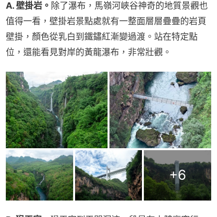
A. 壁掛岩。
除了瀑布，馬嶺河峽谷神奇的地質景觀也
值得一看，壁掛岩景點處就有一整面層層疊疊的岩頁
壁掛，顏色從乳白到鐵鏽紅漸變過渡。站在特定點
位，還能看見對岸的黃龍瀑布，非常壯觀。
+
6