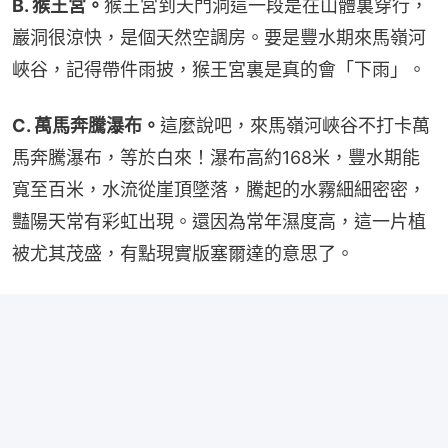
B. 猴王宮。
猴王宮到天門洞這一段是在山體裏穿行，
巖洞很涼快，是個天然空調房。要是豐水期來馬嶺河
峽谷，記得帶件雨披，猴王宮裏是真的會「下雨」。
C. 萬馬奔騰瀑布。
這麼說吧，來馬嶺河峽谷不打卡萬
馬奔騰瀑布，等於白來！瀑布高約168米，豐水期能
寬至百米，水流從崖頂墜落，騰起的水霧細細密密，
豔陽天常有彩虹出現。還因為常年濕度高，這一片植
被尤其茂盛，有點現實版塞爾達的意思了。