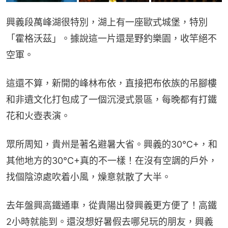
興義段萬峰湖很特別，湖上有一座歐式城堡，特別
「霍格沃茲」。據說這一片還是野釣樂園，收竿絕不
空軍。
這還不算，新開的峰林布依，直接把布依族的吊腳樓
和非遺文化打包成了一個沉浸式景區，每晚都有打鐵
花和火壺表演。
眾所周知，貴州是著名避暑大省。興義的30°C+，和
其他地方的30°C+真的不一樣！在沒有空調的戶外，
找個陰涼處吹着小風，燥意就散了大半。
去年盤興高鐵通車，從貴陽出發興義更方便了！高鐵
2小時就能到。還沒想好暑假去哪兒玩的朋友，興義