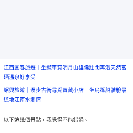
江西宜春旅遊｜坐纜車賞明月山雄偉壯闊再泡天然富
硒温泉好享受
紹興旅遊｜漫步古街尋覓寶藏小店 坐烏篷船體驗最
道地江南水鄉情
以下這幾個景點，我覺得不能錯過。