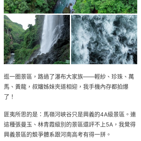
逛一圈景區，路過了瀑布大家族——輕紗、珍珠、萬
馬、黃龍，叔嬸姊妹夾道相迎，我手機內存都拍爆
了！
匪夷所思的是：馬嶺河峽谷只是興義的4A級景區。連
這種張曼玉、林青霞級別的景區還評不上5A，我覺得
興義景區的競爭體系跟河南高考有得一拼。