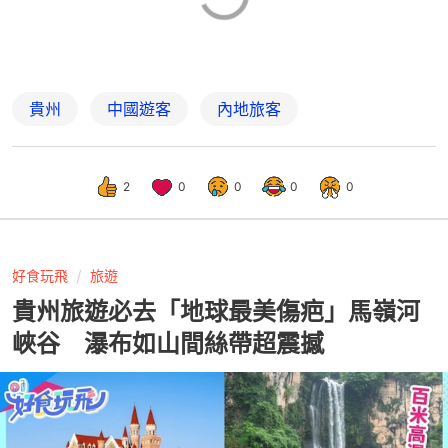
貴州
中國遊客
內地旅客
2
0
0
0
0
好食玩飛
旅遊
貴州旅遊必去「地球最美傷疤」馬嶺河
峽谷 瀑布如山間絲帶超震撼