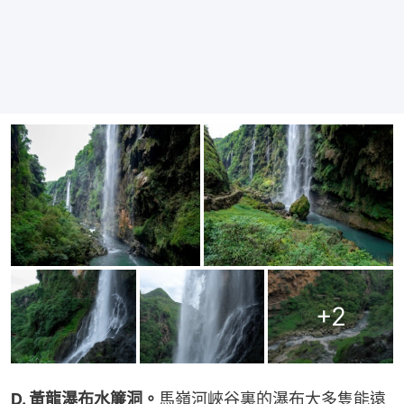
+
2
D. 黃龍瀑布水簾洞。
馬嶺河峽谷裏的瀑布大多隻能遠