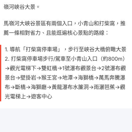
嶺河峽谷大景。
馬嶺河大峽谷景區有兩個入口，小青山和打柴窩，推
薦一條相對省力、且能逛遍核心景點的路線：
1. 導航「打柴窩停車場」，步行至峽谷大橋俯瞰大景
2. 打柴窩停車場步行/駕車至小青山入口（約800m）
→觀光電梯下→雙虹橋→1號瀑布觀景台→2號瀑布觀
景台→壁掛岩→猴王宮→地潭→海獅橋→萬馬奔騰瀑
布→斷橋→海獅廳→黃龍瀑布水簾洞→雨灑芭蕉→觀
光電梯上→遊客中心