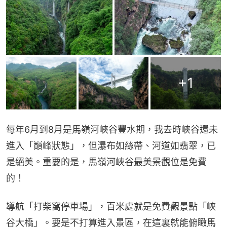
+
1
每年6月到8月是馬嶺河峽谷豐水期，我去時峽谷還未
進入「巔峰狀態」，但瀑布如絲帶、河道如翡翠，已
是絕美。重要的是，馬嶺河峽谷最美景觀位是免費
的！
導航「打柴窩停車場」，百米處就是免費觀景點「峽
谷大橋」。要是不打算進入景區，在這裏就能俯瞰馬