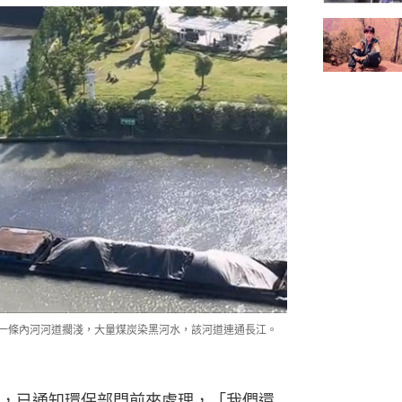
近一條內河河道擱淺，大量煤炭染黑河水，該河道連通長江。
，已通知環保部門前來處理，「我們還