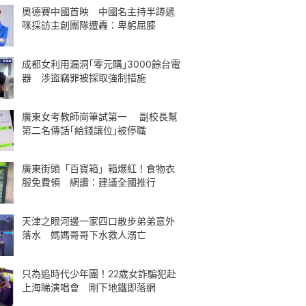
奧德賽中國首映 中國名主持半蹲遞
咪採訪主創團隊遭轟：卑躬屈膝
成都女利用漏洞｢零元購｣3000餘台電
器 涉盜竊罪被採取強制措施
廣東女考教師崗筆試第一 副校長幫
第二名傳話｢給錢讓位｣被停職
廣東街頭「百寶箱」箱爆紅！食物衣
服免費領 網讚：建議全國推行
天津之眼河邊一家四口散步弟弟意外
落水 媽媽哥哥下水救人溺亡
只為追時代少年團！22歲女詐騙犯赴
上海睇演唱會 剛下地鐵即落網