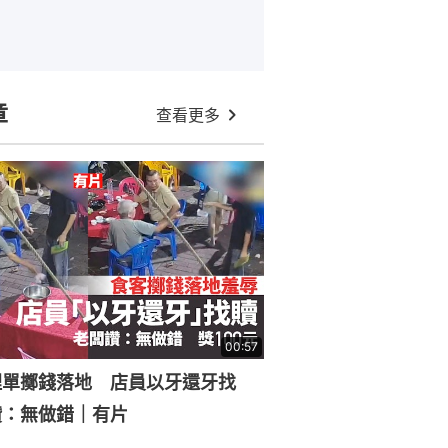
章
查看更多
00:57
埋單擲錢落地 店員以牙還牙找
讚：無做錯｜有片