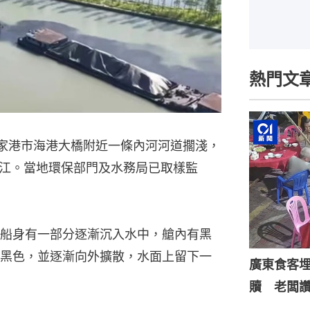
熱門文
張家港市海港大橋附近一條內河河道擱淺，
江。當地環保部門及水務局已取樣監
船身有一部分逐漸沉入水中，艙內有黑
黑色，並逐漸向外擴散，水面上留下一
廣東食客
贖 老闆