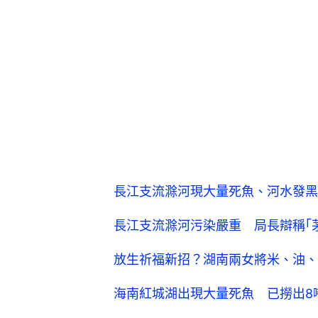
長江支流滁河現大量死魚、河水發黑
長江支流滁河污染嚴重 局長辯稱｢
放生祈福新招？湖南兩女將米、油、
海南紅城湖出現大量死魚 已撈出8