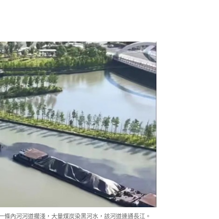
近一條內河河道擱淺，大量煤炭染黑河水，該河道連通長江。