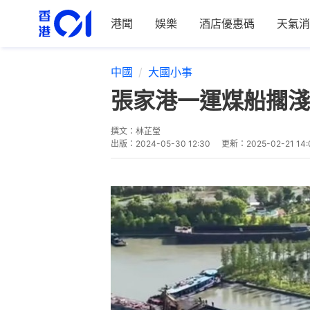
港聞
娛樂
酒店優惠碼
天氣消
中國
大國小事
張家港一運煤船擱淺
撰文：
林芷瑩
出版：
2024-05-30 12:30
更新：
2025-02-21 14: