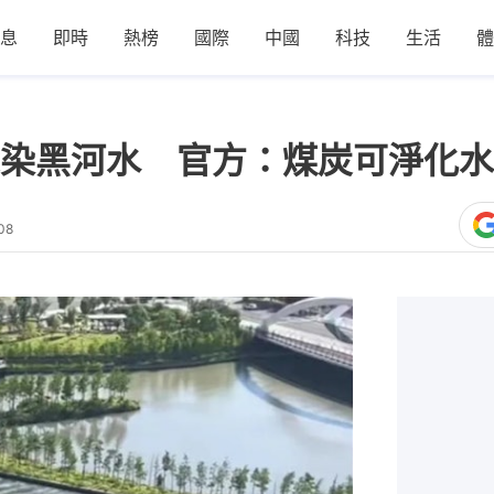
息
即時
熱榜
國際
中國
科技
生活
體
染黑河水 官方：煤炭可淨化水
08