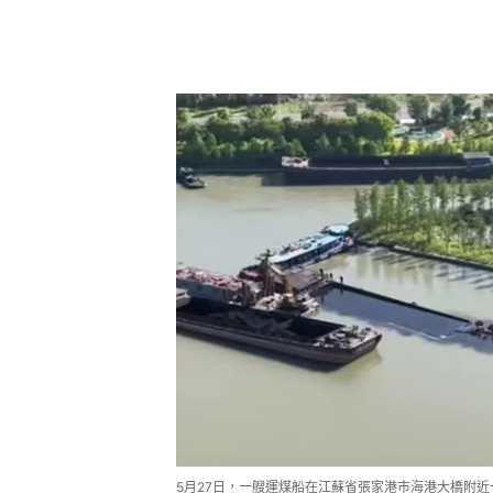
5月27日，一艘運煤船在江蘇省張家港市海港大橋附