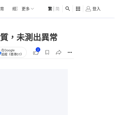
育
經濟
更多
01深圳
繁
觀點
|
简
健康
好食玩飛
登入
女
質，未測出異常
2
在Google
追蹤《香港01》