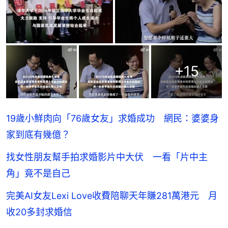
+
15
19歲小鮮肉向「76歲女友」求婚成功 網民：婆婆身
家到底有幾億？
找女性朋友幫手拍求婚影片中大伏 一看「片中主
角」竟不是自己
完美AI女友Lexi Love收費陪聊天年賺281萬港元 月
收20多封求婚信