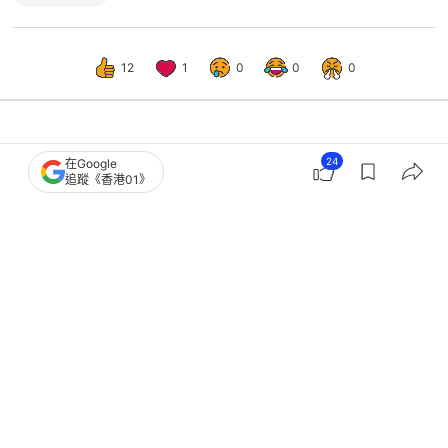
12
1
0
0
0
熱話
開罐
24
在Google
追蹤《香港01》
日女收100萬日圓假結婚！助中國男騙
取日本居留權 涉案男女被捕