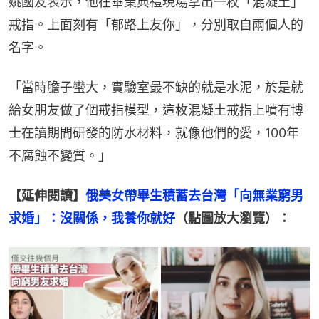
姚國友表示，他在畢業典禮現場拿出一枚「混凝土」
戒指。上面刻有「郁路上友你」，分別取自兩個人的
名字。
「當時膽子蠻大，實驗室最不缺的就是水泥，於是就
給女朋友做了個戒指模型，這枚混凝土戒指上噴有博
士在讀期間研發的防水材料，就像他們的愛，100年
不腐蝕不變質。」
【延伸閱讀】
俄美女帶畢生積蓄去台灣「向無業窮男
求婚」：沒關係，我養你就好
（點圖放大瀏覽）：