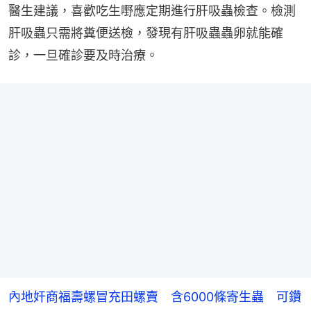
醫生建議，喜歡吃生嘢應定期進行肝吸蟲檢查。檢測
肝吸蟲只需將糞便送檢，發現有肝吸蟲蟲卵就能確
診，一旦確診要及時治療。
內地奸商福壽螺冒充田螺賣 含6000條寄生蟲 可鑽