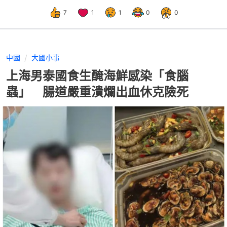
7
1
1
0
0
中國
大國小事
上海男泰國食生醃海鮮感染「食腦
蟲」 腸道嚴重潰爛出血休克險死