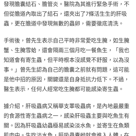
發現膽囊結石、膽管炎。醫院為其進行緊急手術，不
但從膽道內取出了結石，還夾出了7條活生生的肝吸
蟲，更在膽道中發現無數的蟲卵，需要徹底清洗。
手術後，曾先生表示自己平時非常愛吃生腌，如生腌
蟹、生腌雪蛤，還會隔兩三個月吃一餐魚生，「我也
知道會有寄生蟲，但平時根本沒感覺不舒服，以為沒
事。」曾先生認為自己的膽囊之前就有問題，這可能
是他中招的原因，關鍵還是自身抵抗力低下。不過，
醫生表示，任何人經常吃生腌都可能感染寄生蟲。
據介紹，肝吸蟲病又稱華支睪吸蟲病，是內地最嚴重
的食源性寄生蟲病之一，感染肝吸蟲主要與吃魚生有
關。因為肝吸蟲幼蟲極易感染淡水魚，並寄生在魚類
肌肉中。生吃淡水魚，肝吸蟲囊蚴就會進入人體，在