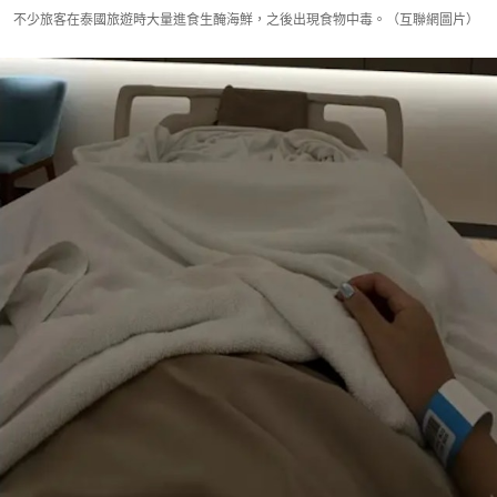
不少旅客在泰國旅遊時大量進食生醃海鮮，之後出現食物中毒。（互聯網圖片）