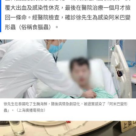
覆大出血及感染性休克，最後在醫院治療一個月才撿
回一條命。經醫院檢查，確診徐先生為感染阿米巴變
形蟲（俗稱食腦蟲）。
徐先生在泰國吃了生醃海鮮，隨後病情急劇惡化，被證實感染了「阿米巴變形
蟲」。（上海廣播電視台）