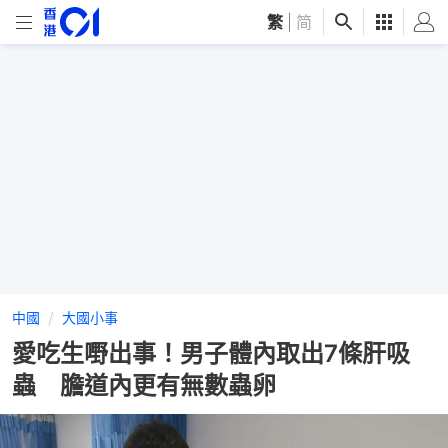
繁
|
简
中國
大國小事
愛吃生嘢出事！男子體內取出7條肝吸
蟲 膽道內更有無數蟲卵