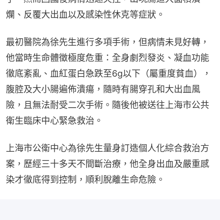
爛、反覆大出血以及感染性休克等症狀。
最初醫院為徐先生進行多項手術，但病情未見好轉，
他當時生命體徵極度危重：全身劇烈發炎、凝血功能
徹底紊亂、血紅蛋白急跌至6g以下（屬重度貧血），
腹腔及大小腸遍佈潰瘍，隨時有腸穿孔和大出血風
險，且無法耐受二次手術。隨後他被送往上海市公共
衛生臨床中心緊急救治。
上海市公衛中心為徐先生量身訂造個人化綜合救治方
案，歷經三十多天不間斷治療，他全身出血及嚴重感
染才徹底得到控制，順利脫離生命危險。