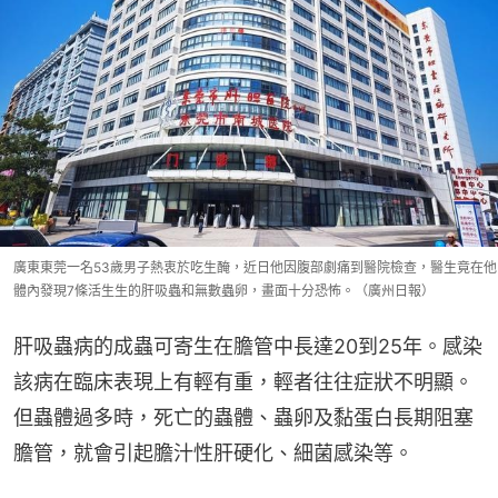
廣東東莞一名53歲男子熱衷於吃生醃，近日他因腹部劇痛到醫院檢查，醫生竟在他
體內發現7條活生生的肝吸蟲和無數蟲卵，畫面十分恐怖。（廣州日報）
肝吸蟲病的成蟲可寄生在膽管中長達20到25年。感染
該病在臨床表現上有輕有重，輕者往往症狀不明顯。
但蟲體過多時，死亡的蟲體、蟲卵及黏蛋白長期阻塞
膽管，就會引起膽汁性肝硬化、細菌感染等。