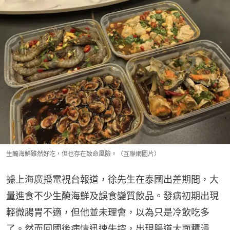
生醃海鮮雖然好吃，但也存在致命風險。（互聯網圖片）
據上海廣播電視台報道，徐先生在泰國出差期間，大
量進食不少生醃海鮮及誤食變質飲品。發病初期出現
輕微腸胃不適，但他並未理會，以為只是冷飲吃多
了。然而回國後病情迅速失控，出現腸道大面積潰