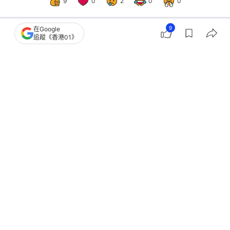
9
0
2
0
0
9
在Google
追蹤《香港01》
生活
教煮
網民煮三文魚驚現寄生蟲！8海產高危1
種恐致膽管癌！食安預防4招
撰文：
王詩欣