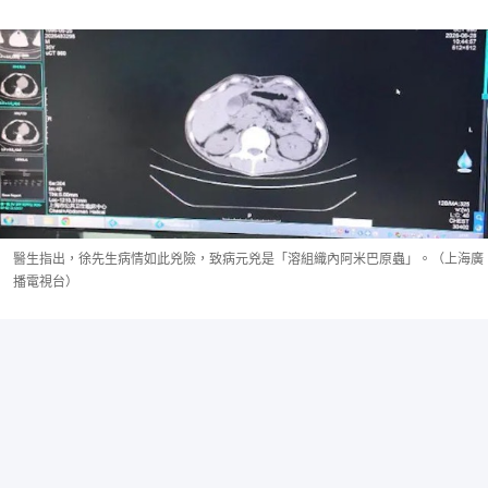
醫生指出，徐先生病情如此兇險，致病元兇是「溶組織內阿米巴原蟲」。（上海廣
播電視台）