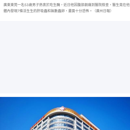
廣東東莞一名53歲男子熱衷於吃生醃，近日他因腹部劇痛到醫院檢查，醫生竟在他
體內發現7條活生生的肝吸蟲和無數蟲卵，畫面十分恐怖。（廣州日報）