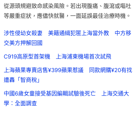
從源頭規避致命感染風險。若出現腹痛、腹瀉或嘔吐
等嚴重症狀，應儘快就醫，一面延誤最佳治療時機。
涉性侵幼女殺妻 美籍通緝犯匿上海當外教 中方移
交美方押解回國
C919高原型首架機 上海浦東機場首次試飛
上海蘋果專賣店售¥399蘋果惹議 同款網購¥20有找
遭轟「智商稅」
中國6歲女童接受基因編輯試驗後死亡 上海交通大
學：全面調查