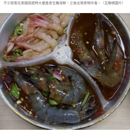
不少旅客在泰國旅遊時大量進食生醃海鮮，之後出現食物中毒。（互聯網圖片）