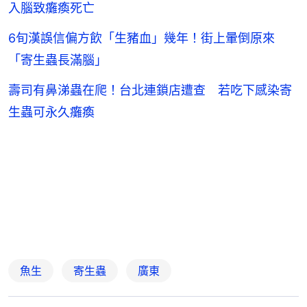
入腦致癱瘓死亡
6旬漢誤信偏方飲「生豬血」幾年！街上暈倒原來
「寄生蟲長滿腦」
壽司有鼻涕蟲在爬！台北連鎖店遭查 若吃下感染寄
生蟲可永久癱瘓
魚生
寄生蟲
廣東