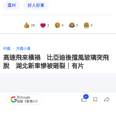
廣州
好人好事
38
3
0
0
0
中國
大國小事
高速飛來橫禍 比亞迪後擋風玻璃突飛
脫 湖北新車慘被砸裂｜有片
41
在Google
追蹤《香港01》