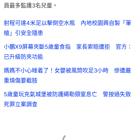
員最多監護3名兒童。
射程可達4米足以擊倒空水瓶 內地校園興自製「筆
槍」引安全隱患
小鵬X9屏幕夾斷5歲童食指 家長索賠遭拒 官方：
已升級防夾功能
媽媽不小心睡着了！女嬰被風筒吹足3小時 慘遭嚴
重燒傷要截肢
5歲童玩充氣城堡被防護繩勒頸窒息亡 警按過失致
死罪立案調查