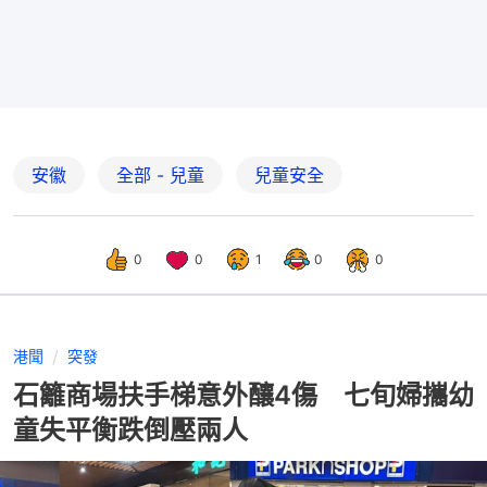
安徽
全部 - 兒童
兒童安全
0
0
1
0
0
港聞
突發
石籬商場扶手梯意外釀4傷 七旬婦攜幼
童失平衡跌倒壓兩人