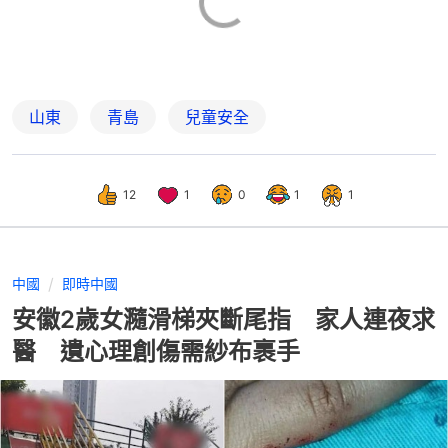
山東
青島
兒童安全
12
1
0
1
1
中國
即時中國
安徽2歲女瀡滑梯夾斷尾指 家人連夜求
醫 遺心理創傷需紗布裹手