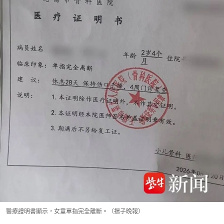
醫療證明書顯示，女童單指完全離斷。（揚子晚報）