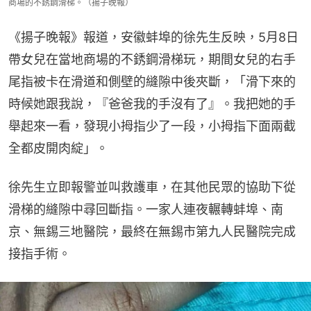
商場的不銹鋼滑梯。（揚子晚報）
《揚子晚報》報道，安徽蚌埠的徐先生反映，5月8日
帶女兒在當地商場的不銹鋼滑梯玩，期間女兒的右手
尾指被卡在滑道和側壁的縫隙中後夾斷，「滑下來的
時候她跟我說，『爸爸我的手沒有了』。我把她的手
舉起來一看，發現小拇指少了一段，小拇指下面兩截
全都皮開肉綻」。
徐先生立即報警並叫救護車，在其他民眾的協助下從
滑梯的縫隙中尋回斷指。一家人連夜輾轉蚌埠、南
京、無錫三地醫院，最終在無錫市第九人民醫院完成
接指手術。