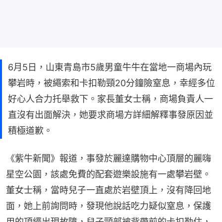
6月5日，山東青島市5歲男童牛牛在當地一商場內玩
攀岩時，被繩索和卡扣勒頸20分鐘險窒息，幸經多位
好心人合力托舉救下。家長董女士稱，商場負責人一
直沒有出面解決，她要求商場方詳細解釋事發原因並
積極道歉。
《紫牛新聞》報道，事發於麗達購物中心頂層的麗嗨
星空公園，該處免費的配套遊樂設施有一處攀岩壁。
董女士稱，當時兒子一直處於岩壁頂上，沒有降回地
面，她上前詢問時，發現他說話吃力疑似窒息，保護
用的頂繩出現故障，兒子頸部被背帶前的卡扣勒住，