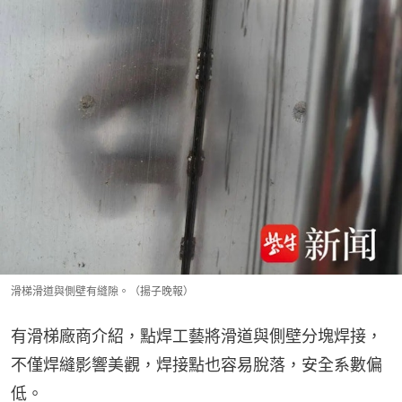
滑梯滑道與側壁有縫隙。（揚子晚報）
有滑梯廠商介紹，點焊工藝將滑道與側壁分塊焊接，
不僅焊縫影響美觀，焊接點也容易脫落，安全系數偏
低。