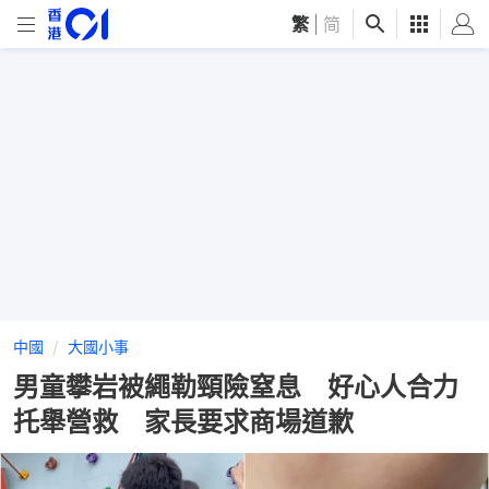
繁
|
简
中國
大國小事
男童攀岩被繩勒頸險窒息 好心人合力
托舉營救 家長要求商場道歉