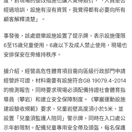
度，對現場的整改措施也讓人覺得敷衍，「人員是否
經過培訓，設施有沒有資質，我覺得都有必要向所有
顧客解釋清楚」。
事發後，該處遊樂設施設置了提示牌，表示設施僅限
6至15歲兒童使用，6歲以下及成人禁止使用，現場也
安排保安在旁維持秩序。
據介紹，經營高危性體育項目需向區級行政部門申請
經營許可證，材料需要有設施符合GB 19079.4-2014
的檢測報告，同時要求現場必須配備持證社會體育指
導員（攀岩）和建立安全保障制度。《攀巖運動設施
建設驗收規範》要求，兒童岩壁高度須小於5米，並
設置「兒童須監護人陪同」警示牌，同時在入口處公
示年齡限制。配備兒童專用安全帶及頭盔，每名保護