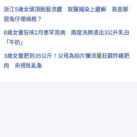
浙江5歲女頭頂脫髮流膿 就醫揭染上膿癬 竟是鄰
居兔仔埋禍根？
6歲女童狂咳2月患罕見病 兩度洗肺清出3公升乳白
「牛奶」
3歲女童肥到35公斤！父母為拍片賺流量狂餵炸雞肥
肉 央視批亂象