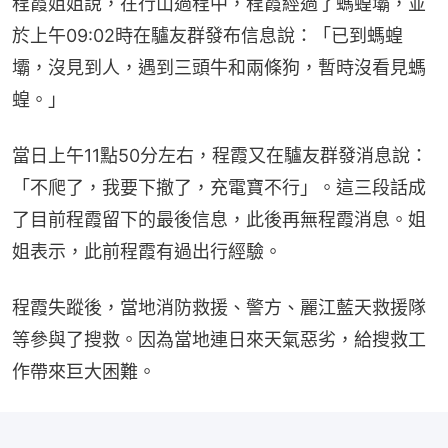
程霞姐姐說，在行山過程中，程霞經過了螞蝗壩，並
於上午09:02時在驢友群發布信息說：「已到螞蝗
壩，沒見到人，遇到三頭牛和兩條狗，暫時沒看見螞
蝗。」
當日上午11點50分左右，程霞又在驢友群發消息說：
「不爬了，我要下撤了，充電寶不行」。這三段話成
了目前程霞留下的最後信息，此後再無程霞消息。姐
姐表示，此前程霞有過出行經驗。
程霞失蹤後，當地消防救援、警方、麗江藍天救援隊
等參與了搜救。因為當地連日來天氣惡劣，給搜救工
作帶來巨大困難。