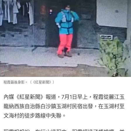
程霞最後身影。（《紅星新聞》）
內媒《紅星新聞》報道，7月1日早上，程霞從麗江玉
龍納西族自治縣白沙鎮玉湖村民宿出發，在玉湖村至
文海村的徒步路線中失聯。