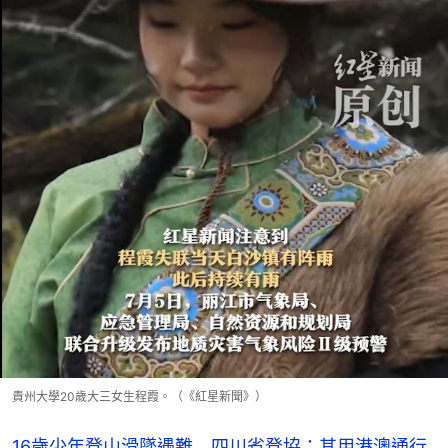
貴州大學20歲大三女生程霞。（《紅星新聞》）
16歲少年登山滑墜遇難 四川省登協：其用港澳通行