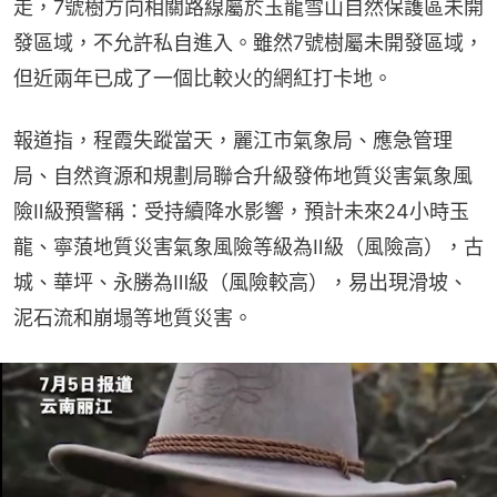
走，7號樹方向相關路線屬於玉龍雪山自然保護區未開
發區域，不允許私自進入。雖然7號樹屬未開發區域，
但近兩年已成了一個比較火的網紅打卡地。
報道指，程霞失蹤當天，麗江市氣象局、應急管理
局、自然資源和規劃局聯合升級發佈地質災害氣象風
險Ⅱ級預警稱：受持續降水影響，預計未來24小時玉
龍、寧蒗地質災害氣象風險等級為Ⅱ級（風險高），古
城、華坪、永勝為Ⅲ級（風險較高），易出現滑坡、
泥石流和崩塌等地質災害。