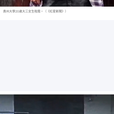
貴州大學20歲大三女生程霞。（《紅星新聞》）