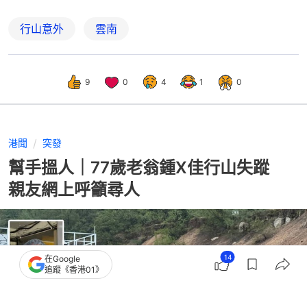
行山意外
雲南
9
0
4
1
0
港聞
突發
幫手搵人｜77歲老翁鍾X佳行山失蹤
親友網上呼籲尋人
14
在Google
追蹤《香港01》