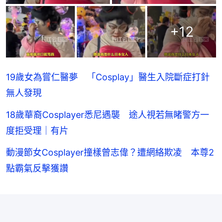
+
12
19歲女為嘗仁醫夢 「Cosplay」醫生入院斷症打針
無人發現
18歲華裔Cosplayer悉尼遇襲 途人視若無睹警方一
度拒受理｜有片
動漫節女Cosplayer撞樣曾志偉？遭網絡欺凌 本尊2
點霸氣反擊獲讚