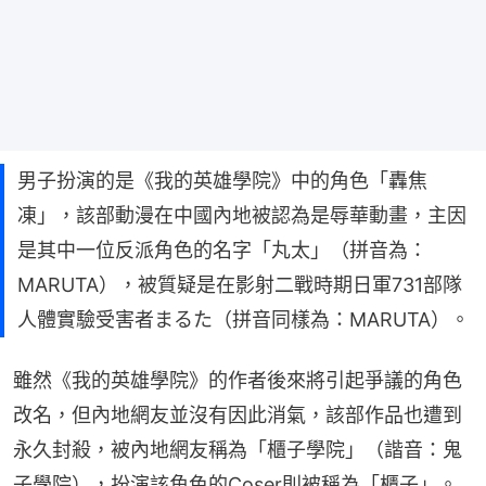
男子扮演的是《我的英雄學院》中的角色「轟焦
凍」，該部動漫在中國內地被認為是辱華動畫，主因
是其中一位反派角色的名字「丸太」（拼音為：
MARUTA），被質疑是在影射二戰時期日軍731部隊
人體實驗受害者まるた（拼音同樣為：MARUTA）。
雖然《我的英雄學院》的作者後來將引起爭議的角色
改名，但內地網友並沒有因此消氣，該部作品也遭到
永久封殺，被內地網友稱為「櫃子學院」（諧音：鬼
子學院），扮演該角色的Coser則被稱為「櫃子」。