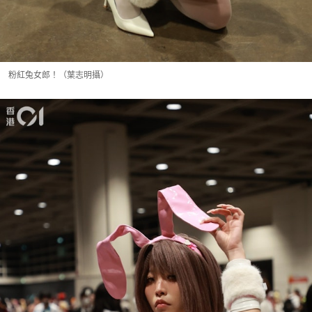
粉紅兔女郎！（葉志明攝）