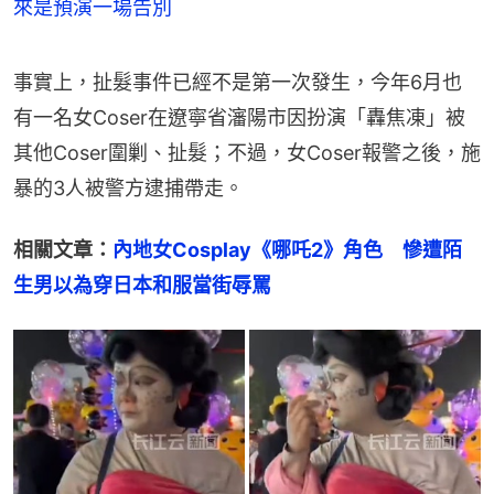
來是預演一場告別
事實上，扯髮事件已經不是第一次發生，今年6月也
有一名女Coser在遼寧省瀋陽市因扮演「轟焦凍」被
其他Coser圍剿、扯髮；不過，女Coser報警之後，施
暴的3人被警方逮捕帶走。
相關文章：
內地女Cosplay《哪吒2》角色　慘遭陌
生男以為穿日本和服當街辱罵