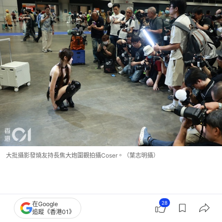
大批攝影發燒友持長焦大炮圍觀拍攝Coser。（葉志明攝）
28
在Google
追蹤《香港01》