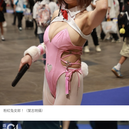
粉紅兔女郎！（葉志明攝）