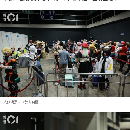
人頭湧湧。（葉志明攝）