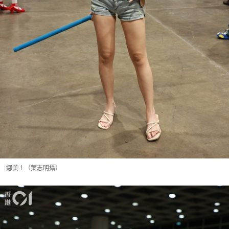
娜美！（葉志明攝）