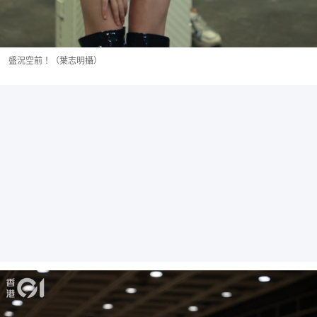
盛況空前！（葉志明攝）