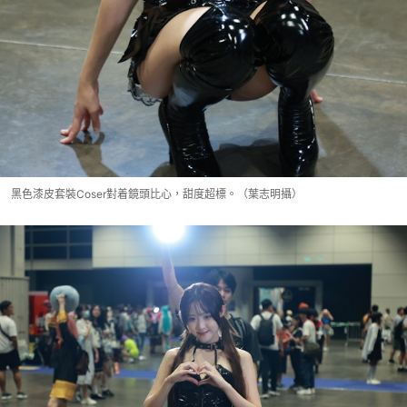
黑色漆皮套裝Coser對着鏡頭比心，甜度超標。（葉志明攝）