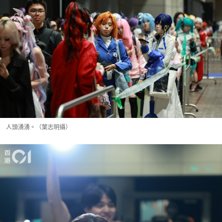
人頭湧湧。（葉志明攝）