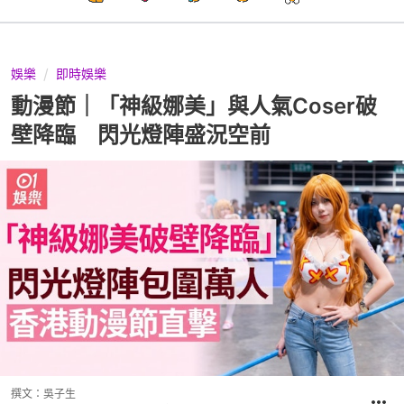
娛樂
即時娛樂
動漫節｜「神級娜美」與人氣Coser破
壁降臨 閃光燈陣盛況空前
撰文：
吳子生