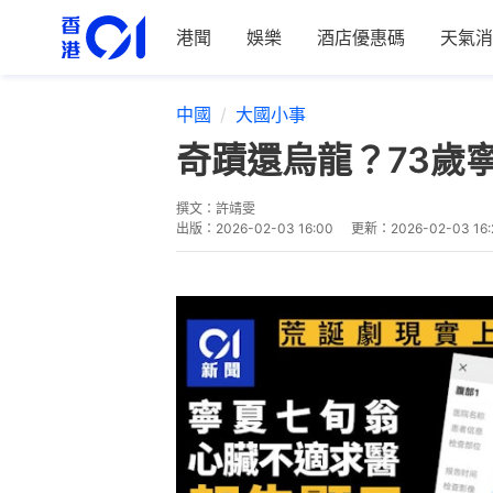
港聞
娛樂
酒店優惠碼
天氣消
中國
大國小事
奇蹟還烏龍？73歲
撰文：
許靖雯
出版：
2026-02-03 16:00
更新：
2026-02-03 16: