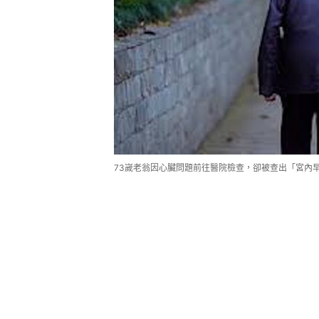
73嵗老翁因心臟問題前往醫院檢查，卻被查出「宮內