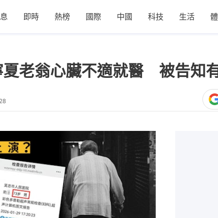
息
即時
熱榜
國際
中國
科技
生活
體
寧夏老翁心臟不適就醫 被告知
28