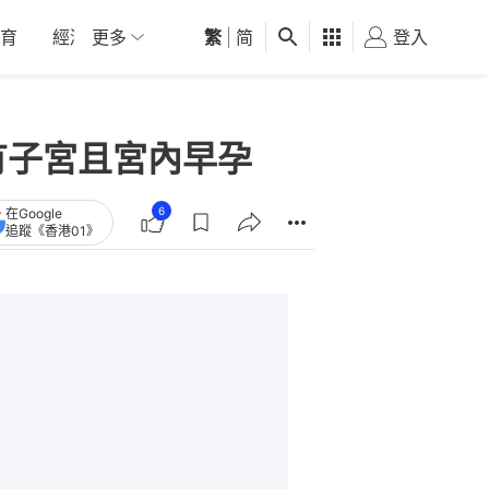
育
經濟
更多
01深圳
繁
觀點
|
简
健康
好食玩飛
登入
女
有子宮且宮內早孕
6
在Google
追蹤《香港01》