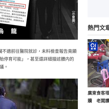
熱門文
心臟不適前往醫院就診，未料檢查報告竟顯
胎停育可能」，甚至還詳細描述體内的
議。
廣東食客
贖 老闆