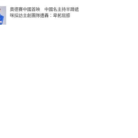
奧德賽中國首映 中國名主持半蹲遞
咪採訪主創團隊遭轟：卑躬屈膝