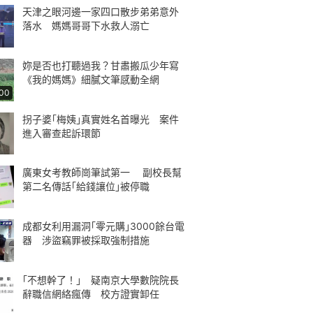
天津之眼河邊一家四口散步弟弟意外
落水 媽媽哥哥下水救人溺亡
妳是否也打聽過我？甘肅搬瓜少年寫
《我的媽媽》細膩文筆感動全網
:00
拐子婆｢梅姨｣真實姓名首曝光 案件
進入審查起訴環節
廣東女考教師崗筆試第一 副校長幫
第二名傳話｢給錢讓位｣被停職
成都女利用漏洞｢零元購｣3000餘台電
器 涉盜竊罪被採取強制措施
｢不想幹了！｣ 疑南京大學數院院長
辭職信網絡瘋傳 校方證實卸任