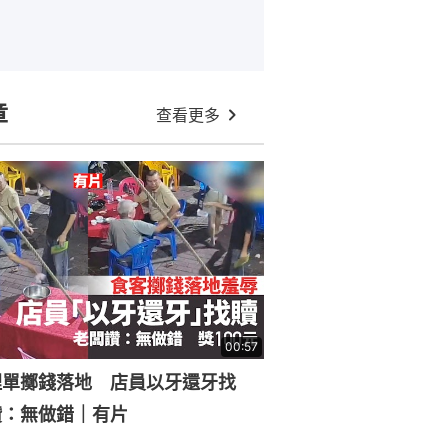
章
查看更多
00:57
埋單擲錢落地 店員以牙還牙找
讚：無做錯｜有片