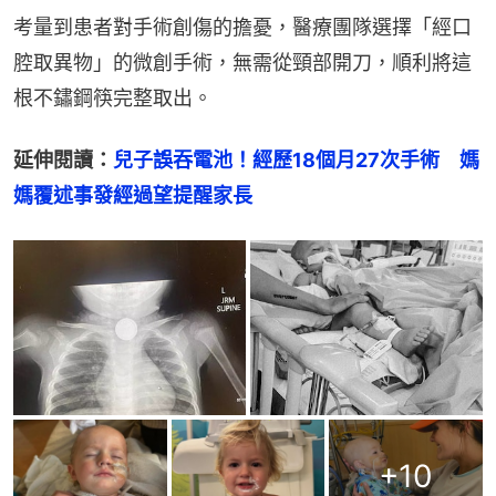
考量到患者對手術創傷的擔憂，醫療團隊選擇「經口
腔取異物」的微創手術，無需從頸部開刀，順利將這
根不鏽鋼筷完整取出。
延伸閱讀：
兒子誤吞電池！經歷18個月27次手術　媽
媽覆述事發經過望提醒家長
+
10