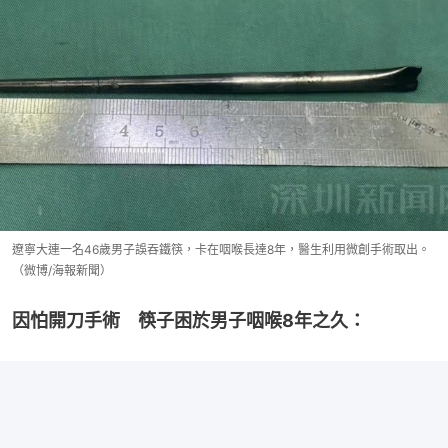
遼寧大連一名46歲男子誤吞鐵筷，卡在咽喉長達8年，醫生利用微創手術取出。
（微博/海報新聞）
因怕開刀手術　筷子困於男子咽喉8年之久：