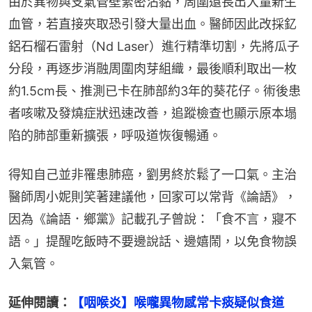
由於異物與支氣管壁緊密沾黏，周圍還長出大量新生
血管，若直接夾取恐引發大量出血。醫師因此改採釔
鋁石榴石雷射（Nd Laser）進行精準切割，先將瓜子
分段，再逐步消融周圍肉芽組織，最後順利取出一枚
約1.5cm長、推測已卡在肺部約3年的葵花仔。術後患
者咳嗽及發燒症狀迅速改善，追蹤檢查也顯示原本塌
陷的肺部重新擴張，呼吸道恢復暢通。
得知自己並非罹患肺癌，劉男終於鬆了一口氣。主治
醫師周小妮則笑著建議他，回家可以常背《論語》，
因為《論語．鄉黨》記載孔子曾說：「食不言，寢不
語。」提醒吃飯時不要邊說話、邊嬉鬧，以免食物誤
入氣管。
延伸閱讀：
【咽喉炎】喉嚨異物感常卡痰疑似食道