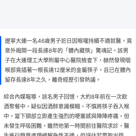
遼寧大連一名46歲男子近日因喉嚨持續不適就醫，竟
意外揭開一段長達8年的「體內藏筷」驚魂記。該男
子在大連理工大學附屬中心醫院檢查下，赫然發現咽
喉部竟插著一根長達12厘米的金屬筷子，且已在體內
留存長達8年之久，離奇經歷引發熱議。
綜合內媒報導，該名男子回憶，大約8年前在一次飲
酒聚餐中，疑似因酒醉意識模糊，不慎將筷子吞入喉
中。當下頸部立即產生強烈的哽塞感與陣陣疼痛，但
未發生呼吸困難，雖然他第一時間前往醫院求診，醫
生進行簡單處理緩解急性不適，但評估若要取出筷