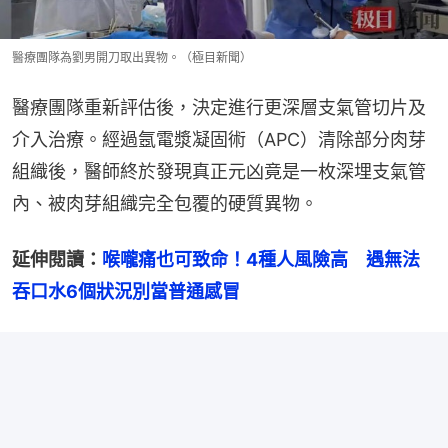
醫療團隊為劉男開刀取出異物。（極目新聞）
醫療團隊重新評估後，決定進行更深層支氣管切片及
介入治療。經過氬電漿凝固術（APC）清除部分肉芽
組織後，醫師終於發現真正元凶竟是一枚深埋支氣管
內、被肉芽組織完全包覆的硬質異物。
延伸閱讀：
喉嚨痛也可致命！4種人風險高　遇無法
吞口水6個狀況別當普通感冒