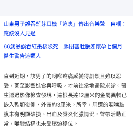
山東男子誤吞藍芽耳機「這裏」傳出音樂聲 自嘲：
應該沒人見過
66歲翁誤吞紅棗核險死 腸閉塞肚脹如懷孕七個月
醫生警告這類人
直到近期，該男子的咽喉疼痛感變得劇烈且難以忍
受，甚至影響進食與呼吸，才前往當地醫院求診。醫
生透過影像檢查發現，這根長達12厘米的金屬異物已
嵌入軟顎後側，外露約3厘米。所幸，周遭的咽喉黏
膜未有明顯破損、出血及發炎化膿情況，聲帶活動正
常，喉腔結構也未受壓迫移位。