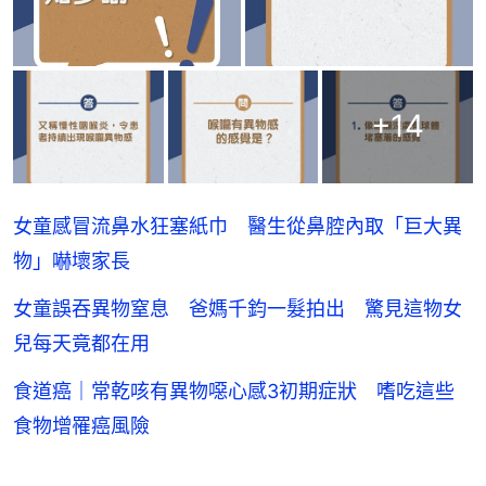
+
14
女童感冒流鼻水狂塞紙巾 醫生從鼻腔內取「巨大異
物」嚇壞家長
女童誤吞異物窒息 爸媽千鈞一髮拍出 驚見這物女
兒每天竟都在用
食道癌｜常乾咳有異物噁心感3初期症狀 嗜吃這些
食物增罹癌風險