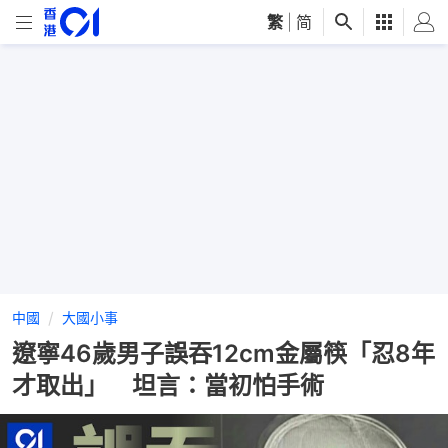
繁
|
简
中國
大國小事
遼寧46歲男子誤吞12cm金屬筷「忍8年
才取出」 坦言：當初怕手術