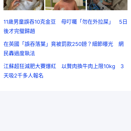
11歲男童誤吞10克金豆 母叮囑「勿在外拉屎」 5日
後才完璧歸趙
在英國「誤吞落葉」竟被罰款250鎊？細節曝光 網
民轟過度執法
江蘇超狂減肥大賽爆紅 以贅肉換牛肉上限10kg 3
天吸2千多人報名