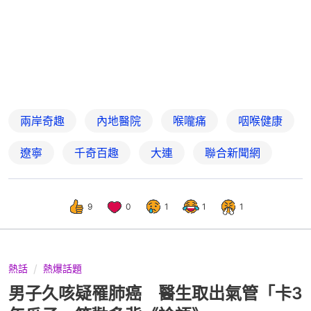
兩岸奇趣
內地醫院
喉嚨痛
咽喉健康
遼寧
千奇百趣
大連
聯合新聞網
9
0
1
1
1
熱話
熱爆話題
男子久咳疑罹肺癌 醫生取出氣管「卡3