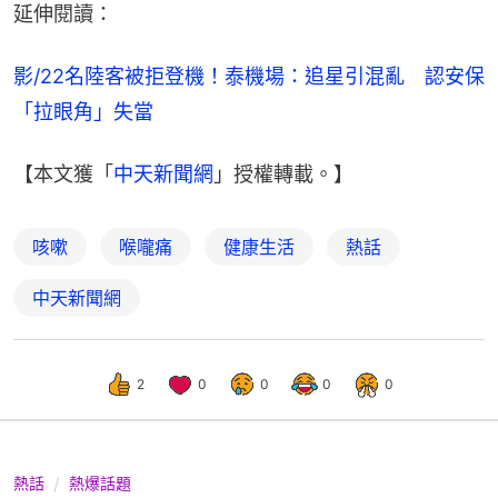
延伸閱讀：
影/22名陸客被拒登機！泰機場：追星引混亂　認安保
「拉眼角」失當
【本文獲「
中天新聞網
」授權轉載。】
咳嗽
喉嚨痛
健康生活
熱話
中天新聞網
2
0
0
0
0
熱話
熱爆話題