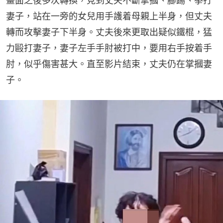
畫面之後多次轉換，見到丈夫不斷掌摑、腳踢、拳打
妻子，站在一旁的女兒用手護着母親上半身，但丈夫
轉而攻擊妻子下半身。丈夫後來更取出疑似鐵棍，猛
力毆打妻子，妻子左手手肘被打中，要用右手按着手
肘，似乎傷害甚大。直至影片結束，丈夫仍在掌摑妻
子。