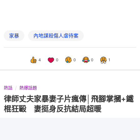
家暴
內地謀殺傷人虐待案
4
0
0
0
1
熱話
熱爆話題
律師丈夫家暴妻子片瘋傳│飛腳掌摑+鐵
棍狂毆 妻挺身反抗結局超暖