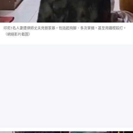
印尼1名人妻遭律師丈夫兇狠家暴，包括起飛腳、多次掌摑，甚至用鐵棍毆打。
（網絡影片截圖）