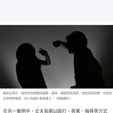
最高法表示，經常性地用髒話謾罵、羞辱、嘲諷家庭成員，會造成其抑鬱、自我否
定等精神傷害，該行為屬於家庭暴力。（網絡圖片）
在另一案例中，丈夫長期以毆打、辱罵、侮辱等方式