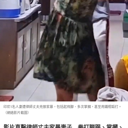
印尼1名人妻遭律師丈夫兇狠家暴，包括起飛腳、多次掌摑，甚至用鐵棍毆打。
（網絡影片截圖）
影片直擊律師丈夫家暴妻子 拳打腳踢、掌摑、