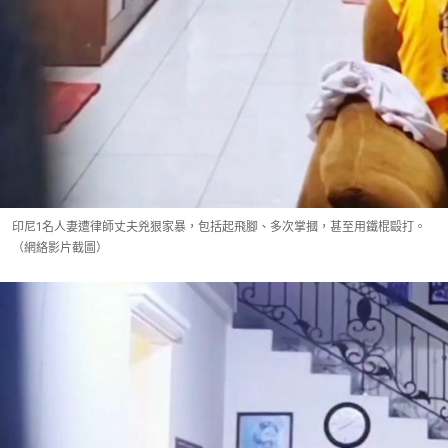
印尼1名人妻遭律師丈夫兇狠家暴，包括起飛腳、多次掌摑，甚至用鐵棍毆打。
（網絡影片截圖）