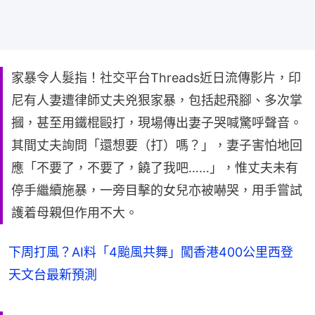
家暴令人髮指！社交平台Threads近日流傳影片，印
尼有人妻遭律師丈夫兇狠家暴，包括起飛腳、多次掌
摑，甚至用鐵棍毆打，現場傳出妻子哭喊驚呼聲音。
其間丈夫詢問「還想要（打）嗎？」，妻子害怕地回
應「不要了，不要了，饒了我吧……」，惟丈夫未有
停手繼續施暴，一旁目擊的女兒亦被嚇哭，用手嘗試
護着母親但作用不大。
下周打風？AI料「4颱風共舞」闖香港400公里西登
天文台最新預測