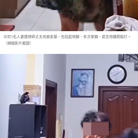
印尼1名人妻遭律師丈夫兇狠家暴，包括起飛腳、多次掌摑，甚至用鐵棍毆打。
（網絡影片截圖）