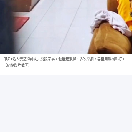
印尼1名人妻遭律師丈夫兇狠家暴，包括起飛腳、多次掌摑，甚至用鐵棍毆打。
（網絡影片截圖）