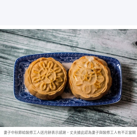
妻子中秋節給裝修工人送月餅表示感謝，丈夫據此認為妻子與裝修工人有不正當關