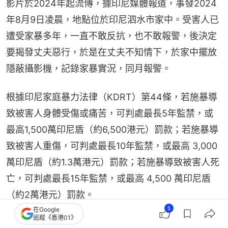
影片於2024年起流傳，據印尼媒體報道，事發2024
年8月9日凌晨，地點位於印尼泗水市家中。受害人已
遭受家暴多年，一直不敢反抗，也不敢報警，後決定
要揭發丈夫惡行，於是在丈夫不知情下，於家中擺放
隱蔽攝影機，記錄家暴實況，同月報警。
根據印尼家庭暴力法律（KDRT）第44條，若施暴導
致被害人身體受傷或痛苦，可判處最長5年監禁，或
最高1,500萬印尼盾（約6,500港元）罰款；若施暴導
致被害人重傷，可判處最長10年監禁，或最高 3,000 
萬印尼盾（約1.3萬港元）罰款；若施暴導致被害人死
亡，可判處最長15年監禁，或最高 4,500 萬印尼盾
（約2萬港元）罰款。
5
在Google
追蹤《香港01》
女事主與律師丈夫離婚 再婚後生活幸福：所有