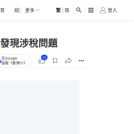
育
經濟
更多
01深圳
繁
觀點
|
简
健康
好食玩飛
登入
女
發現涉稅問題
23
在Google
追蹤《香港01》