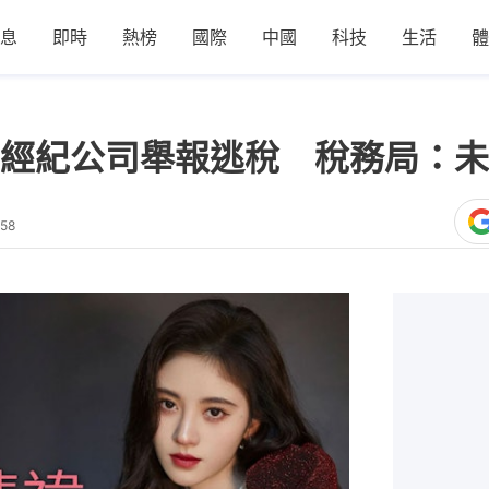
息
即時
熱榜
國際
中國
科技
生活
體
經紀公司舉報逃稅 稅務局：未
:58