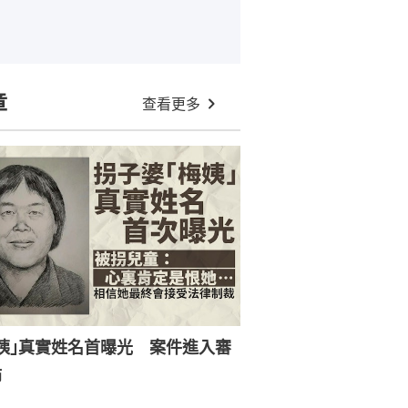
章
查看更多
姨｣真實姓名首曝光 案件進入審
節