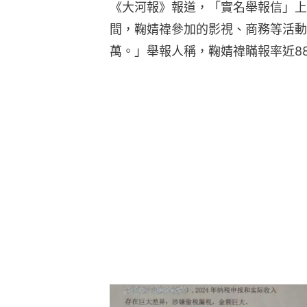
《大河報》報道，「實名舉報信」上的
間，鞠婧禕參加的影視、商務等活動有
萬。」舉報人稱，鞠婧禕瞞報率近8