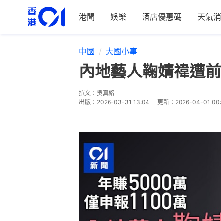
港聞
娛樂
酒店優惠碼
天氣消
中國
大國小事
內地藝人鞠婧禕遭前
撰文：
吳真銘
出版：
2026-03-31 13:04
更新：
2026-04-01 00