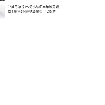
27歲男忽視1公分小結節半年後竟變
癌！醫揭6個信號要警惕甲狀腺癌