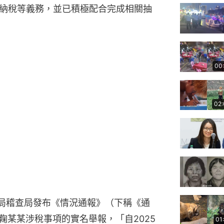
納稅等義務，並已積極配合完成相關抽
00
02
務局稽查局發布《情況通報》（下稱《通
鞠某某涉稅事項的實名舉報，「自2025
01