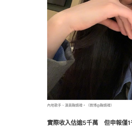
內地歌手、演員鞠婧禕。（微博@鞠婧禕）
實際收入估逾5千萬 但申報僅1