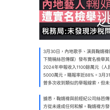
3月30日，內地歌手、演員鞠婧
下簡稱絲芭傳媒）發布實名檢舉其
2024年申報收入1100餘萬元
5000萬元，瞞報率近88%。3
曾多次收到類似的舉報線索，但未
據悉，鞠婧禕與前經紀公司絲芭傳
方從未達成任何和解。鞠婧禕方發