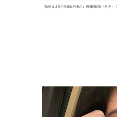
「鞠婧禕被實名舉報偷稅漏稅」相關話題登上熱搜。（