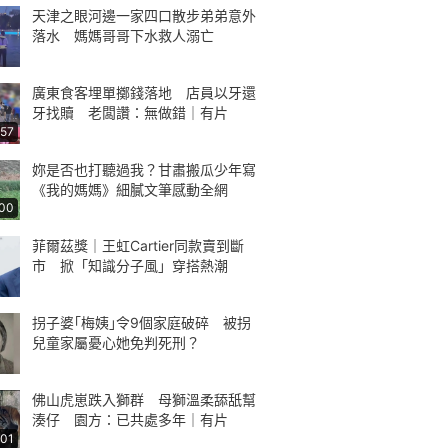
天津之眼河邊一家四口散步弟弟意外
落水 媽媽哥哥下水救人溺亡
廣東食客埋單擲錢落地 店員以牙還
牙找贖 老闆讚：無做錯｜有片
:57
妳是否也打聽過我？甘肅搬瓜少年寫
《我的媽媽》細膩文筆感動全網
:00
菲爾茲獎｜王虹Cartier同款賣到斷
市 掀「知識分子風」穿搭熱潮
拐子婆｢梅姨｣令9個家庭破碎 被拐
兒童家屬憂心她免判死刑？
佛山虎崽跌入獅群 母獅溫柔舔舐幫
湊仔 園方：已共處多年｜有片
:01