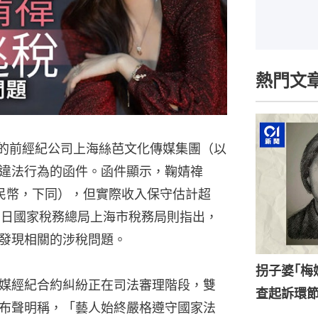
熱門文
禕的前經紀公司上海絲芭文化傳媒集團（以
違法行為的函件。函件顯示，鞠婧禕
（人民幣，下同），但實際收入保守估計超
月31日國家稅務總局上海市稅務局則指出，
發現相關的涉稅問題。
拐子婆｢梅
媒經紀合約糾紛正在司法審理階段，雙
查起訴環
布聲明稱，「藝人始終嚴格遵守國家法