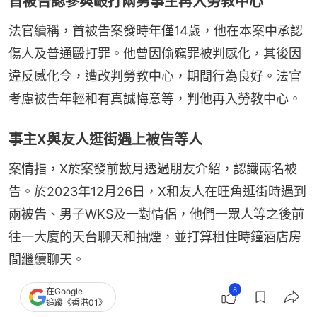
首被告認參與毆打兩男事主再入勞教中心
法官續稱，首被告案發時年僅14歲，他在本案中承認
傷人及普通毆打罪。他曾因偷竊罪被判感化，其後因
違反感化令，遭改判勞教中心，期間行為良好。法官
考慮被告年輕和有真誠悔意等，判他再入勞教中心。
事主X與友人逛街遇上被告等人
案情指，X於案發前數月透過朋友介紹，認識兩名被
告。於2023年12月26日，X和友人在旺角逛街時遇到
兩被告、男子WKS及一對情侶，他們一眾人等之後前
往一大廈的天台聊天和抽煙，並打算租住時鐘酒店房
間繼續聊天。
8
在Google
路途上陳已想拖X的手
追蹤《香港01》