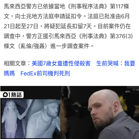
馬來西亞警方已依據當地《刑事程序法典》第117條
文，向士兆地方法庭申請延扣令。法庭已批准由6月
21日起至27日，將疑犯延長扣留7天。目前案件仍在
調查中，警方正援引馬來西亞《刑事法典》第376(3)
條文（亂倫/強姦）進一步調查案件。
相關文章：
美國7歲女童遭性侵殺害　生前哭喊：我要
媽媽　FedEx前司機判死刑