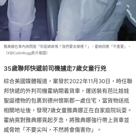
雅典娜在車內詢問道「你是綁匪嗎？我們要去哪裡？」，霍納回應「不重要」。
（X@CollinRugg影片截圖）
35歲聯邦快遞前司機擄走7歲女童行兇
綜合美國媒體報道，案發於2022年11月30日，時任聯
邦快遞的外判司機霍納開着貨車，運送裝有芭比娃娃
聖誕禮物的包裹到德州懷斯郡一處住宅，當貨物送抵
相關地址後，發現7歲女童雅典娜正在自家庭院玩耍。
霍納竟對雅典娜竟起歹念，將雅典娜強行帶上貨車並
威脅她「不要尖叫，不然將會傷害你」。