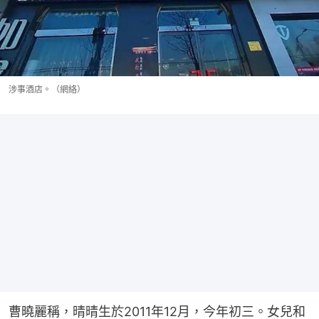
涉事酒店。（網絡）
曹曉麗稱，晴晴生於2011年12月，今年初三。女兒和