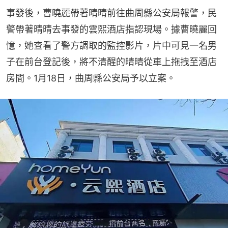
事發後，曹曉麗帶著晴晴前往曲周縣公安局報警，民
警帶著晴晴去事發的雲熙酒店指認現場。據曹曉麗回
憶，她查看了警方調取的監控影片，片中可見一名男
子在前台登記後，將不清醒的晴晴從車上拖拽至酒店
房間。1月18日，曲周縣公安局予以立案。