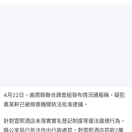
4月22日，曲周縣聯合調查組發布情況通報稱，疑犯
黃某軒已被檢察機關依法批准逮捕。
針對雲熙酒店未落實實名登記制度等違法違規行為，
縣公安局已依法作出行政處罰，對雲熙酒店罰款2萬