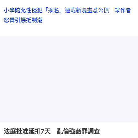
小學館允性侵犯「換名」連載新漫畫惹公憤 眾作者
怒轟引爆抵制潮
法庭批准延扣7天 亂倫強姦罪調查