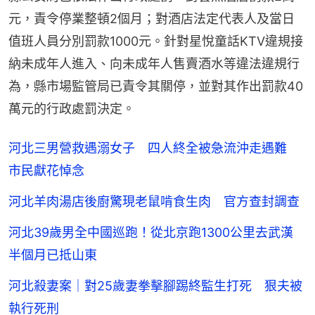
元，責令停業整頓2個月；對酒店法定代表人及當日
值班人員分別罰款1000元。針對星悅童話KTV違規接
納未成年人進入、向未成年人售賣酒水等違法違規行
為，縣市場監管局已責令其關停，並對其作出罰款40
萬元的行政處罰決定。
河北三男營救遇溺女子 四人終全被急流沖走遇難
市民獻花悼念
河北羊肉湯店後廚驚現老鼠啃食生肉 官方查封調查
河北39歲男全中國巡跑！從北京跑1300公里去武漢
半個月已抵山東
河北殺妻案｜對25歲妻拳擊腳踢終監生打死 狠夫被
執行死刑