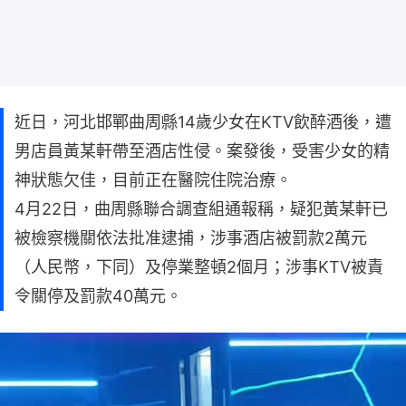
近日，河北邯鄲曲周縣14歲少女在KTV飲醉酒後，遭
男店員黃某軒帶至酒店性侵。案發後，受害少女的精
神狀態欠佳，目前正在醫院住院治療。
4月22日，曲周縣聯合調查組通報稱，疑犯黃某軒已
被檢察機關依法批准逮捕，涉事酒店被罰款2萬元
（人民幣，下同）及停業整頓2個月；涉事KTV被責
令關停及罰款40萬元。