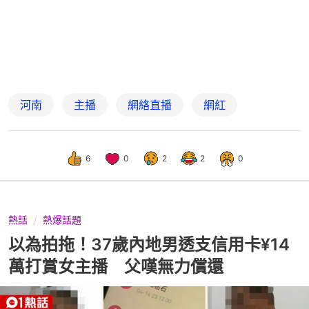
河南
主播
網絡直播
網紅
6
0
2
2
0
熱話
熱爆話題
以為拍拖！37歲內地男透支信用卡¥14
萬打賞女主播 父嘆無力償還