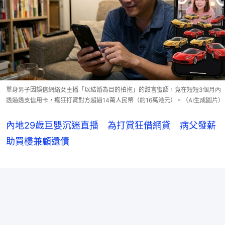
單身男子因誤信網絡女主播「以結婚為目的拍拖」的甜言蜜語，竟在短短3個月內
透過透支信用卡，瘋狂打賞對方超過14萬人民幣（約16萬港元）。（AI生成圖片）
內地29歲巨嬰沉迷直播 為打賞狂借網貸 病父發薪
助買樓兼顧還債