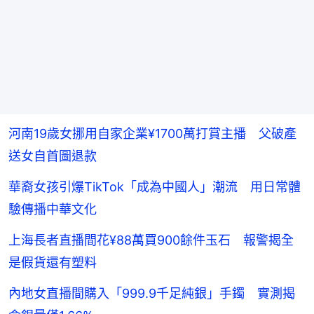
河南19歲女挪用自家企業¥1700萬打賞主播 父破產
送女自首圖退款
華裔女孩引爆TikTok「成為中國人」潮流 用日常體
驗傳播中華文化
上海長者直播間花¥88萬買900餘件玉石 報警揭全
是假貨還有塑料
內地女直播間購入「999.9千足純銀」手鐲 實測揭