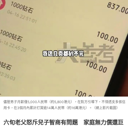
儘管男子月薪僅5,000人民幣（約5,800港元），在對方引導下，不惜透支多張信
用卡，在3個月內累計打賞逾14萬人民幣（約16萬港元）。（網上影片截圖）
六旬老父怒斥兒子智商有問題 家庭無力償還巨