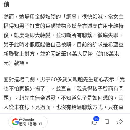
債
然而，這場用金錢堆砌的「網戀」很快幻滅，當女主
播得知男子打賞的巨額禮物竟然全靠透支信用卡維持
後，態度隨即大轉變，並切斷所有聯繫，徹底失聯，
男子此時才徹底醒悟自己被騙，目前的訴求是希望重
新聯繫上對方，並追回該筆14萬人民幣（約16萬港
元）款項。
面對這場鬧劇，男子60多歲父親趙先生痛心表示「我
也不怕家醜外揚了」，並直言「我覺得孩子智商有問
題」。趙先生無奈透露，不知道兒子是如何想的，兩
人從未在線下見過面，也沒有給過聯繫方式，只在直
播間見面，就說以結婚為目的拍拖。如今兒子因刷禮
10
在Google
追蹤《香港01》
物在信用卡欠下10萬人民幣（約11.5萬港元）債務，