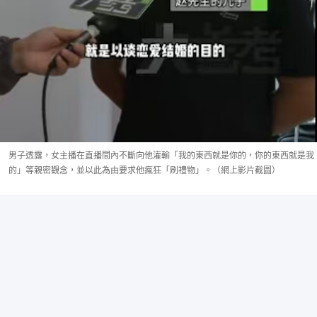
男子透露，女主播在直播間內不斷向他灌輸「我的東西就是你的，你的東西就是我
的」等親密觀念，並以此為由要求他瘋狂「刷禮物」。（網上影片截圖）