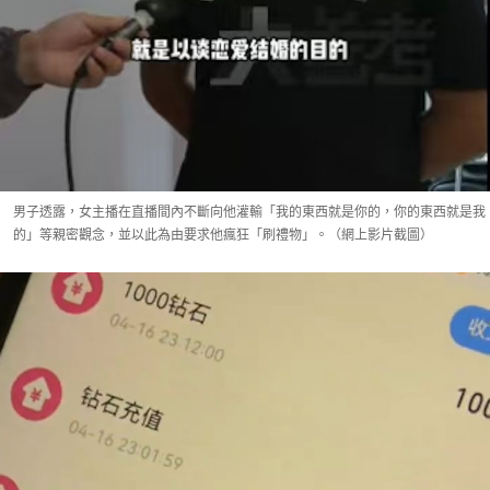
男子透露，女主播在直播間內不斷向他灌輸「我的東西就是你的，你的東西就是我
的」等親密觀念，並以此為由要求他瘋狂「刷禮物」。（網上影片截圖）