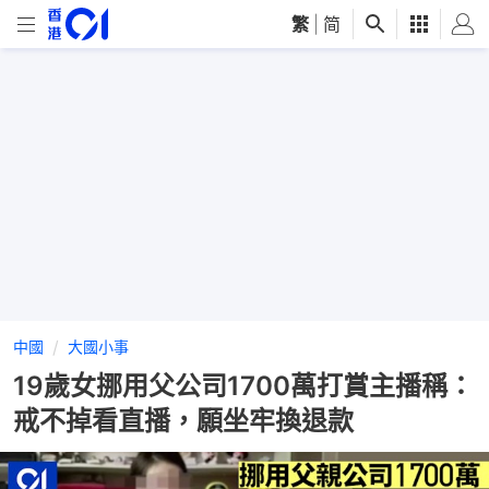
繁
|
简
中國
大國小事
19歲女挪用父公司1700萬打賞主播稱：
戒不掉看直播，願坐牢換退款