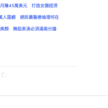
月賺45萬美元 打造女團經濟
5萬人圍觀 網民轟醫療倫理何在
美顏 舞蹈表演必須滿兩分鐘