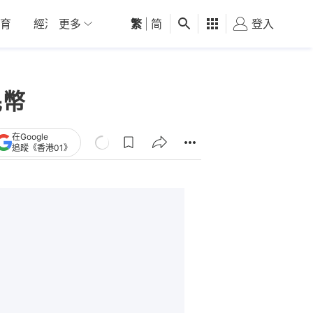
育
經濟
更多
01深圳
繁
觀點
|
简
健康
好食玩飛
登入
女
民幣
在Google
追蹤《香港01》