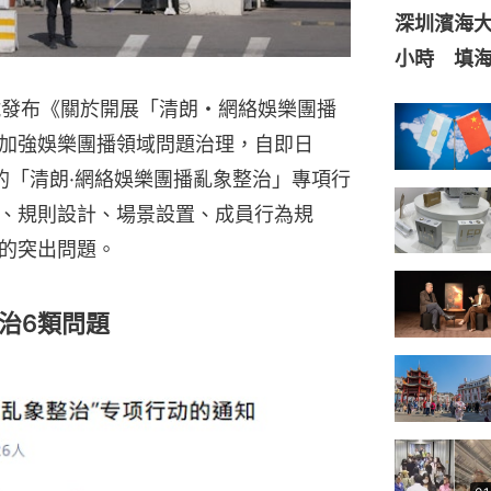
深圳濱海
小時 填
號發布《關於開展「清朗・網絡娛樂團播
加強娛樂團播領域問題治理，自即日
的「清朗·網絡娛樂團播亂象整治」專項行
、規則設計、場景設置、成員行為規
的突出問題。
治6類問題