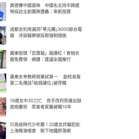
奧德賽中國首映 中國名主持半蹲遞
咪採訪主創團隊遭轟：卑躬屈膝
成都女利用漏洞｢零元購｣3000餘台電
器 涉盜竊罪被採取強制措施
廣東街頭「百寶箱」箱爆紅！食物衣
服免費領 網讚：建議全國推行
廣東女考教師崗筆試第一 副校長幫
第二名傳話｢給錢讓位｣被停職
19歲女中30刀亡 兇手改判死緩出獄
放炮慶祝 受害者家屬被瞞10年
只為追時代少年團！22歲女詐騙犯赴
上海睇演唱會 剛下地鐵即落網