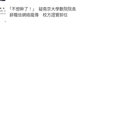
｢不想幹了！｣ 疑南京大學數院院長
辭職信網絡瘋傳 校方證實卸任