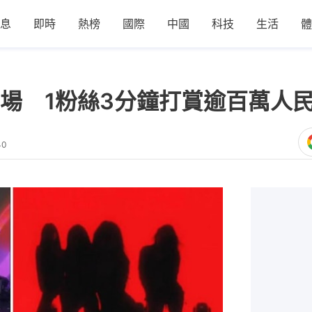
息
即時
熱榜
國際
中國
科技
生活
體
場 1粉絲3分鐘打賞逾百萬人
40