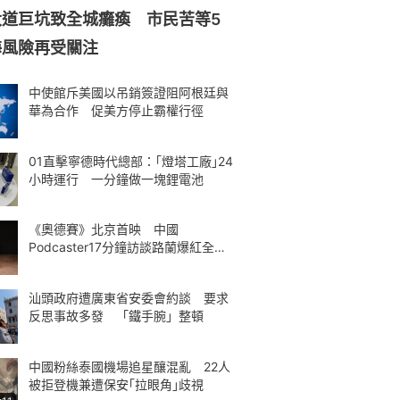
大道巨坑致全城癱瘓 市民苦等5
海風險再受關注
中使館斥美國以吊銷簽證阻阿根廷與
華為合作 促美方停止霸權行徑
01直擊寧德時代總部：｢燈塔工廠｣24
小時運行 一分鐘做一塊鋰電池
《奧德賽》北京首映 中國
Podcaster17分鐘訪談路蘭爆紅全球
熱議
汕頭政府遭廣東省安委會約談 要求
反思事故多發 「鐵手腕」整頓
中國粉絲泰國機場追星釀混亂 22人
被拒登機兼遭保安｢拉眼角｣歧視