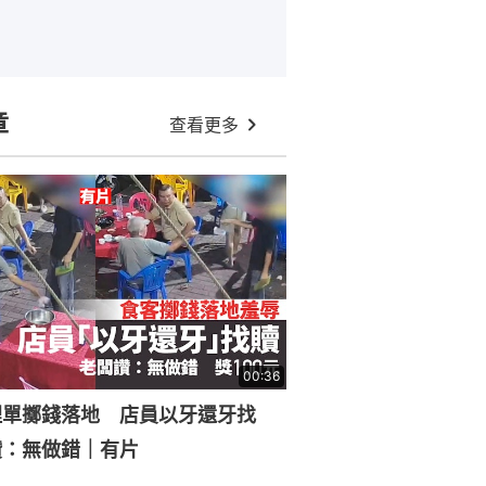
章
查看更多
00:36
埋單擲錢落地 店員以牙還牙找
讚：無做錯｜有片