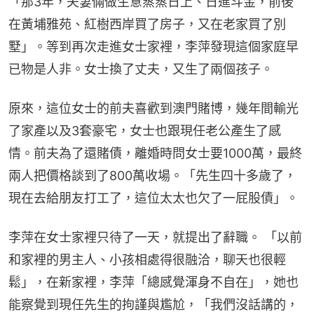
「那3年，夫妻倆做生意蒸蒸日上、日進斗金，前後
在黃埔雅苑、紅樹西岸買了房子，又在老家買了別
墅」。等到再次走進女士家裡，李萍發現這個家庭早
已物是人非。女士換了丈夫，又生了兩個孩子。
原來，這位女士的前夫喜歡到澳門賭博，幾年間輸光
了家產以及3套豪宅，女士也跟現任老公產生了感
情。前夫為了還賭債，離婚時問女士要1000萬，最終
兩人把價格談到了800萬收場。「先生四十多歲了，
現在去給朋友打工了，這位太太也欠了一屁股債」。
李萍在女士家裡只待了一天，就提出了辭職。 「以前
和家裡的男主人、小孩相處得很融洽，聊天也很輕
鬆」，在新家裡，李萍「總感覺渾身不自在」，她也
能察覺到現任先生的拘謹與尷尬，「我們沒話講的，