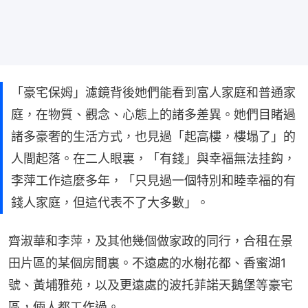
「豪宅保姆」濾鏡背後她們能看到富人家庭和普通家
庭，在物質、觀念、心態上的諸多差異。她們目睹過
諸多豪奢的生活方式，也見過「起高樓，樓塌了」的
人間起落。在二人眼裏，「有錢」與幸福無法挂鈎，
李萍工作這麼多年，「只見過一個特別和睦幸福的有
錢人家庭，但這代表不了大多數」。
齊淑華和李萍，及其他幾個做家政的同行，合租在景
田片區的某個房間裏。不遠處的水榭花都、香蜜湖1
號、黃埔雅苑，以及更遠處的波托菲諾天鵝堡等豪宅
區，倆人都工作過。