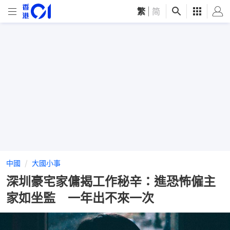
繁
|
简
中國
大國小事
深圳豪宅家傭揭工作秘辛：進恐怖僱主
家如坐監 一年出不來一次