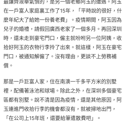
最讓齊淑華氣憤的，是另一個老鄉阿玉的遭遇。阿玉
在一戶富人家庭裏工作了15年，「平時說的很好，什
麼年紀大了給她一份養老費」。疫情期間，阿玉因為
兒子的婚禮，請假回廣西老家了一個多月。再回深圳
時，還未走到豪宅門口，僱主就吩咐另一位阿姨，收
拾好阿玉的衣物行李拎了出來。就這樣，阿玉在豪宅
門口，被通知解僱了。沒有理由，更談不上勞務補
償。
那是一戶巨富人家，住在南澳一千多平方米的別墅
裡，配備著泳池和球場。除此之外，在深圳多個豪宅
區都有別墅。說不清是因為疫情，還是其他原因，阿
玉連進門收拾行李的機會都沒有，就被掃地出門，
「在公司上15年班，還要給筆遣散費吧」。