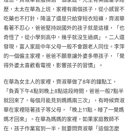
歷，太太在華為上班，家裡有兩個孩子，從小感冒不
吃藥也不打針，降溫了還是只給穿短衣短褲，齊淑華
看著不忍心，爸爸堅持說國外的孩子就是這樣，「也
奇怪了，從小學到高中，幾乎就沒生過病」。二人還
發現，富人家庭中年父母一般不會跟老人同住。李萍
的一個僱主家裡，爸爸不願意讓外婆多帶孩子，「覺
得外婆太喜歡看電視，影響孩子的習慣」。
在華為女主人的家裡，齊淑華做了8年的鐘點工，
「負責下午4點到晚上8點這段時間，爸爸一般7點半
就回來了，每個月能見到媽媽兩三次」，有時候齊淑
華在家裡陪著孩子等父母，「晚上11點，睡了一覺媽
媽才回來」。在華為媽媽的家裡，如果家庭教師不
在，孩子作業寫到一半，就要問齊淑華「這個怎麼