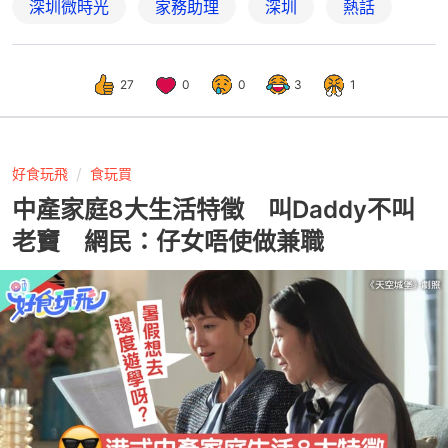
深圳微時光
家務助理
深圳
熱話
27
0
0
3
1
好食玩飛
食玩買
中產家庭8大生活特徵 叫Daddy不叫
老竇 網民：仔女唔使做兼職