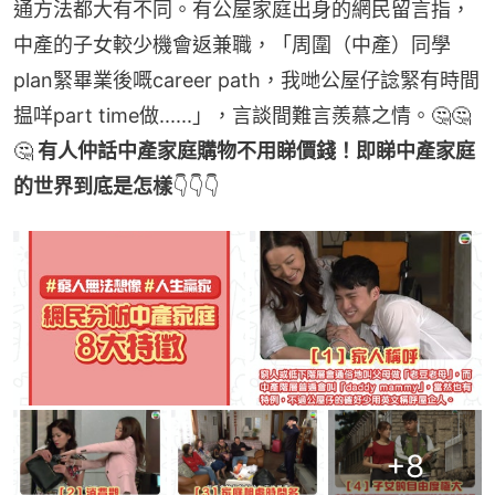
通方法都大有不同。有公屋家庭出身的網民留言指，
中產的子女較少機會返兼職，「周圍（中產）同學
plan緊畢業後嘅career path，我哋公屋仔諗緊有時間
揾咩part time做......」，言談間難言羨慕之情。🤔🤔
🤔
 有人仲話中產家庭購物不用睇價錢！即睇中產家庭
的世界到底是怎樣
👇👇👇
+
8