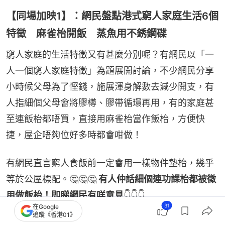
【同場加映1】：網民盤點港式窮人家庭生活6個
特徵 麻雀枱開飯 蒸魚用不銹鋼碟
窮人家庭的生活特徵又有甚麼分別呢？有網民以「一
人一個窮人家庭特徵」為題展開討論，不少網民分享
小時候父母為了慳錢，施展渾身解數去減少開支，有
人指細個父母會將膠樽、膠帶循環再用，有的家庭甚
至連飯枱都唔買，直接用麻雀枱當作飯枱，方便快
捷，屋企唔夠位好多時都會咁做！
有網民直言窮人食飯前一定會用一樣物件墊枱，幾乎
等於公屋標配。🤔🤔🤔
 有人仲話細個連功課枱都被徵
用做飯枱！即睇網民有咩意見
👇👇👇
31
在Google
追蹤《香港01》