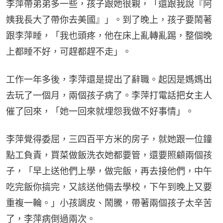
李萍帶弟弟多一些，孩子跟她很親，「還跟我說『阿
姨我長大了帶你去美國』」。到了晚上，孩子要鬧著
跟李萍睡，「我也頭疼，他在床上亂轉亂踢，整個晚
上都睡不好，可趕都趕不走」。
工作一年多後，李萍還是提出了辭職。起因是媽媽出
去玩了一個月，兩個孩子病了。李萍打電話把女主人
催了回來，「她一回來就埋怨我做不好事情」。
李萍覺得委屈，三四百平方米的房子，就她跟一位鐘
點工負責，買菜做飯洗衣她都要管，還要照顧兩個孩
子，「早上送他們上學，做完飯，再去接他們，中午
吃完飯你搞完，又該送他倆去學校，下午到晚上又要
重複一輪。」小孩調皮、鬧騰，帶著兩個孩子太辛苦
了，李萍病倒過兩次。