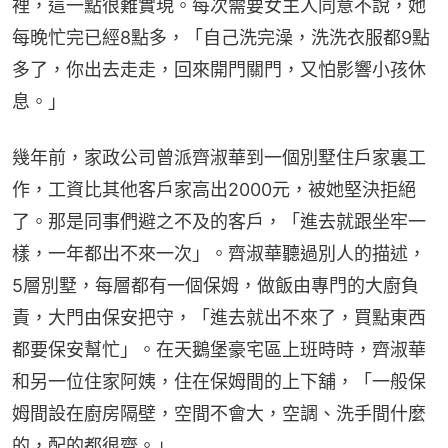
裡，這一點很難實現。每次需要女主人同意不說，她
每晚忙完已經8點多，「自己洗完澡，洗洗衣服都9點
多了，你出去走走，回來開門關門，又怕影響小孩休
息。」
幾年前，家政公司曾派齊淑華到一個別墅住戶家裏工
作，工資比其他客戶家高出2000元，被她堅決拒絕
了。那是同事們避之不及的客戶，「進去就跟坐牢一
樣，一年都出不來一次」。齊淑華聽過別人的描述，
5層別墅，每層都有一個保姆，做飯由專門的大廚負
責，大門由保安把守，「進去就出不來了，買點東西
都要保安幫忙」。在天鵝堡豪宅區上班時時，齊淑華
和另一位住家阿姨，住在保姆間的上下舖，「一般保
姆間設在廚房隔壁，空間不會大，空調、洗手間什麼
的，配的都很齊。」