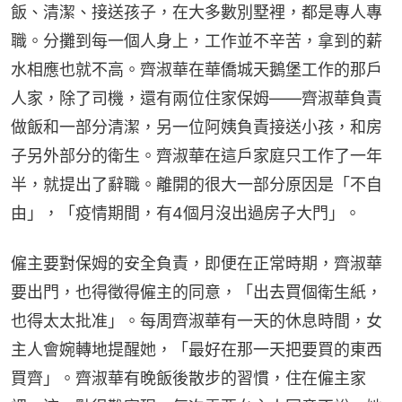
飯、清潔、接送孩子，在大多數別墅裡，都是專人專
職。分攤到每一個人身上，工作並不辛苦，拿到的薪
水相應也就不高。齊淑華在華僑城天鵝堡工作的那戶
人家，除了司機，還有兩位住家保姆——齊淑華負責
做飯和一部分清潔，另一位阿姨負責接送小孩，和房
子另外部分的衛生。齊淑華在這戶家庭只工作了一年
半，就提出了辭職。離開的很大一部分原因是「不自
由」，「疫情期間，有4個月沒出過房子大門」。
僱主要對保姆的安全負責，即便在正常時期，齊淑華
要出門，也得徵得僱主的同意，「出去買個衛生紙，
也得太太批准」。每周齊淑華有一天的休息時間，女
主人會婉轉地提醒她，「最好在那一天把要買的東西
買齊」。齊淑華有晚飯後散步的習慣，住在僱主家