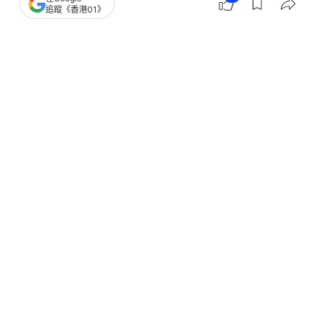
追蹤《香港01》
撰文：
賈桂琳
出版：
2026-05-22 16:15
更新：
2026-06-24 13:02
婚禮現場不只有溫馨感動的場面，更可能發生許多不
可預知的事情！澳洲有婚宴上演1幕尷尬又爆笑的意