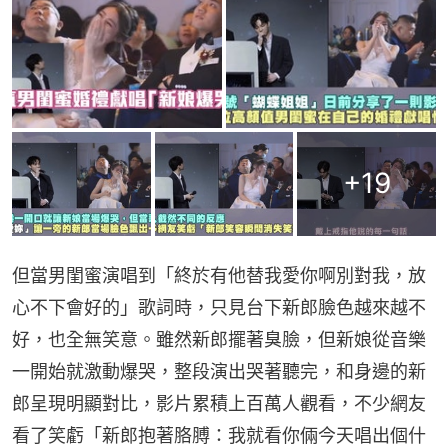
+
19
但當男閨蜜演唱到「終於有他替我愛你啊別對我，放
心不下會好的」歌詞時，只見台下新郎臉色越來越不
好，也全無笑意。雖然新郎擺著臭臉，但新娘從音樂
一開始就激動爆哭，整段演出哭著聽完，和身邊的新
郎呈現明顯對比，影片累積上百萬人觀看，不少網友
看了笑虧「新郎抱著胳膊：我就看你倆今天唱出個什