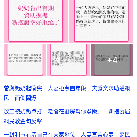
+
4
曾與奶奶起衝突 人妻拒煮團年飯 夫發文求助遭網
民一面倒鬧爆
放工被奶奶單打「老爺在廚房幫你煮飯」 新抱委屈
網民教金句反擊
一封利市看清自己在夫家地位 人妻直言心寒 網民