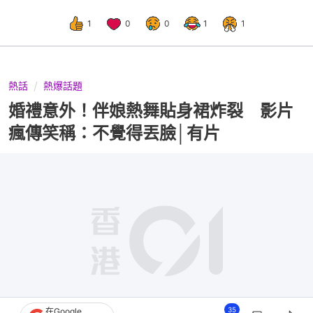
1
0
0
1
1
熱話
熱爆話題
婚禮意外！伴娘熱舞貼身裙炸裂 影片
瘋傳笑稱：不覺得丟臉│有片
35
在Google