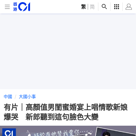
繁
|
简
中國
大國小事
有片｜高顏值男閨蜜婚宴上唱情歌新娘
爆哭 新郎聽到這句臉色大變