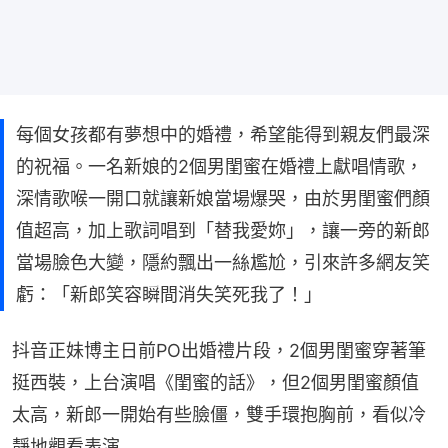
每個女孩都有夢想中的婚禮，希望能得到親友們最深
的祝福。一名新娘的2個男閨蜜在婚禮上獻唱情歌，
深情歌喉一開口就讓新娘當場爆哭，由於男閨蜜們顏
值超高，加上歌詞唱到「替我愛妳」，讓一旁的新郎
當場臉色大變，隱約飄出一絲尷尬，引來許多網友笑
虧：「新郎笑容瞬間消失笑死我了！」
抖音正妹博主日前PO出婚禮片段，2個男閨蜜穿著筆
挺西裝，上台演唱《閨蜜的話》，但2個男閨蜜顏值
太高，新郎一開始有些臉僵，雙手環抱胸前，看似冷
靜地觀看表演……