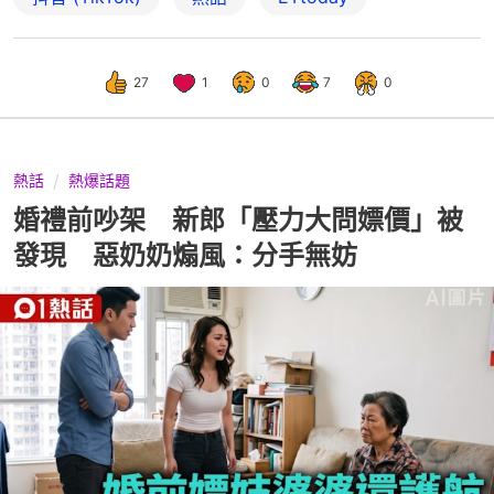
27
1
0
7
0
熱話
熱爆話題
婚禮前吵架 新郎「壓力大問嫖價」被
發現 惡奶奶煽風：分手無妨