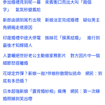
參加婚禮見到呢一幕 來賓衝口而出大叫「兩個
字」 氣氛秒變尷尬
新郎由頭到尾冇出現 新娘淡定完成婚禮 疑似男主
角網揭走佬原因
印度婚禮中途大停電 姊妹花「摸黑結婚」 進行到
最後才知嫁錯人
人妻曬絕世好老公主動做家務影片 對方因片中一個
細節怒提離婚
花球定炸彈？新娘一拋7伴娘秒散開似逃命 網民：到
底有多恐婚？
日本超強新娘「露背婚紗相」瘋傳 網民：第一次睇
婚照睇到笑出嚟