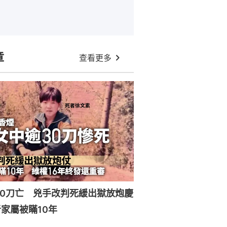
章
查看更多
30刀亡 兇手改判死緩出獄放炮慶
家屬被瞞10年