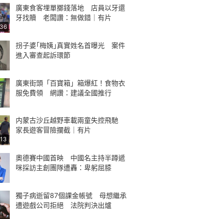
廣東食客埋單擲錢落地 店員以牙還
牙找贖 老闆讚：無做錯｜有片
:36
拐子婆｢梅姨｣真實姓名首曝光 案件
進入審查起訴環節
廣東街頭「百寶箱」箱爆紅！食物衣
服免費領 網讚：建議全國推行
内蒙古沙丘越野車載兩童失控飛馳
家長遊客冒險攔截｜有片
:13
奧德賽中國首映 中國名主持半蹲遞
咪採訪主創團隊遭轟：卑躬屈膝
獨子病逝留87個課金帳號 母想繼承
遭遊戲公司拒絕 法院判決出爐