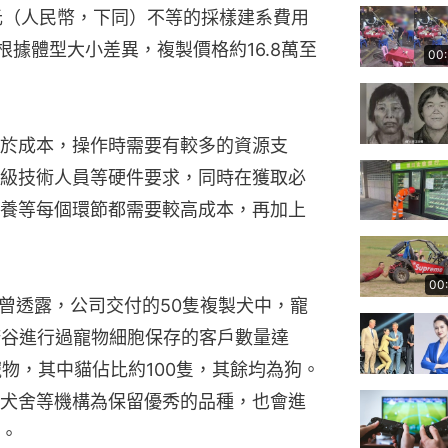
00元（人民幣，下同）不等的採樣建系費用
根據體型大小差異，複製價格約16.8萬至
00
於成本，操作時需要有較多的資源支
級技術人員等硬件要求，同時在獲取必
養等每個環節都需要較高成本，再加上
00
平曾透露，公司交付的50隻複製犬中，寵
希諾谷進行過寵物細胞保存的客戶數量達
寵物，其中貓佔比約100隻，其餘均為狗。
犬舍等機構為保留優秀的品種，也會進
。