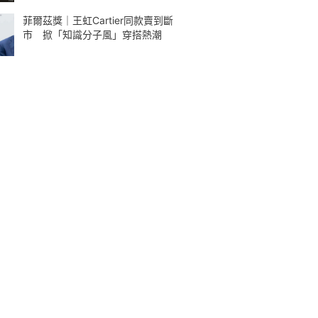
菲爾茲獎｜王虹Cartier同款賣到斷
市 掀「知識分子風」穿搭熱潮