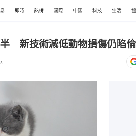
息
即時
熱榜
國際
中國
科技
生活
體
半 新技術減低動物損傷仍陷倫
48