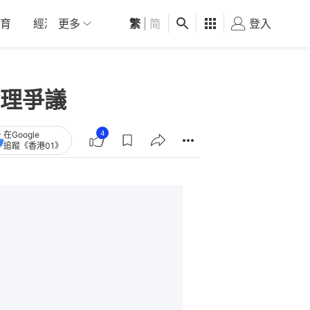
育
經濟
更多
01深圳
繁
觀點
|
简
健康
好食玩飛
登入
女
理爭議
4
在Google
追蹤《香港01》