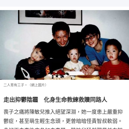
二人育有三子。（網上圖片）
走出抑鬱陰霾 化身生命教練救贖同路人
喪子之痛將陳敏兒推入絕望深淵，她一度患上嚴重抑
鬱症，甚至萌生輕生念頭，更曾暗暗怪責智叔軟弱。