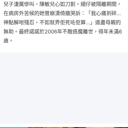
兒子淒厲慘叫，陳敏兒心如刀割。細仔被隔離期間，
在病房外苦候的她曾崩潰倚牆哭訴：「我心痛到碎...
神點解咁殘忍，不如就畀佢死咗佢算...」道盡母親的
無助。最終諾諾於2006年不敵癌魔離世，得年未滿6
歲。