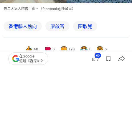
去年大病入院做手術。（facebook@陳敏兒）
香港藝人動向
廖啟智
陳敏兒
40
6
128
1
5
60
在Google
追蹤《香港01》
娛樂
即時娛樂
曲婉婷自爆患乳癌切除單邊乳房 網民
重提其涉貪4億母親