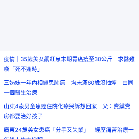
疫情｜35歲美女網紅患末期胃癌瘦至30公斤 求醫難
嘆「死不逢時」
三姊妹一年內相繼患肺癌 均未滿60歲沒抽煙 由同
一個醫生治療
山東4歲男童患癌住院化療哭訴想回家 父：賣鐵賣
房都要治好孩子
廣東24歲美女患癌「分手又失業」 經歷痛苦治療一