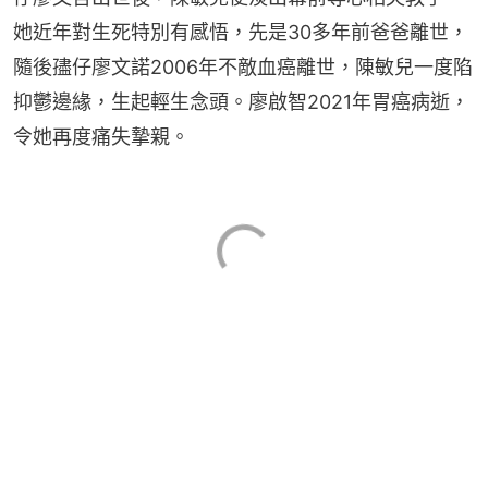
她近年對生死特別有感悟，先是30多年前爸爸離世，
隨後孻仔廖文諾2006年不敵血癌離世，陳敏兒一度陷
抑鬱邊緣，生起輕生念頭。廖啟智2021年胃癌病逝，
令她再度痛失摯親。