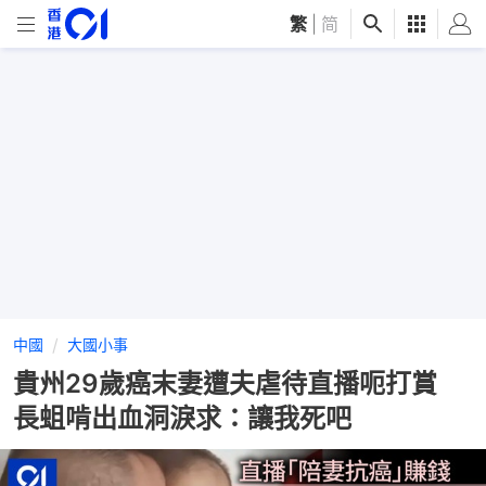
繁
|
简
中國
大國小事
貴州29歲癌末妻遭夫虐待直播呃打賞
長蛆啃出血洞淚求：讓我死吧