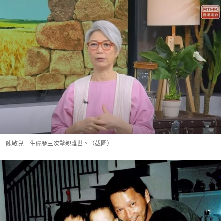
陳敏兒一生經歷三次摯親離世。（截圖）