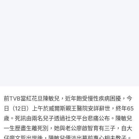
前TVB當紅花旦陳敏兒，近年飽受慢性疾病困擾，今
日（12日）上午於威爾斯親王醫院安詳辭世，終年65
歲。死訊由兩名兒子透過社交平台悲痛公布。陳敏兒
一生歷盡生離死別，她與老公廖啟智育有三子，自大
仔廖文哲出世後，陳敏兒便淡出幕前專心相夫教子。