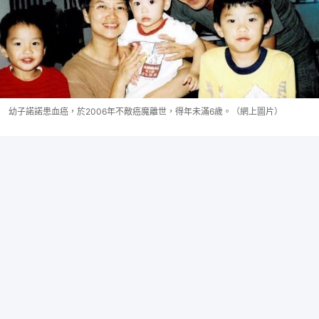
幼子諾諾患血癌，於2006年不敵癌魔離世，得年未滿6歲。（網上圖片）