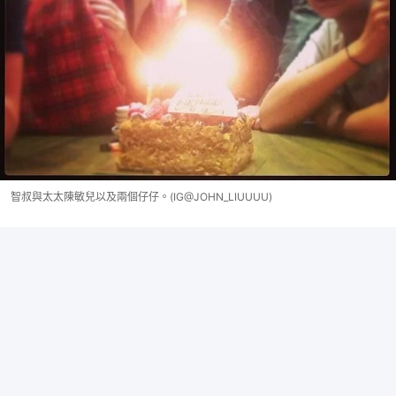
智叔與太太陳敏兒以及兩個仔仔。(IG@JOHN_LIUUUU)