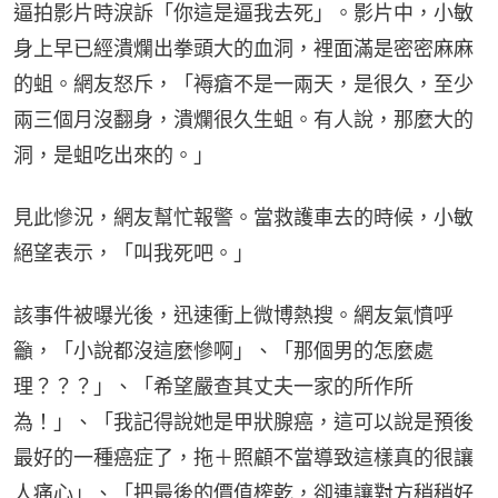
逼拍影片時淚訴「你這是逼我去死」。影片中，小敏
身上早已經潰爛出拳頭大的血洞，裡面滿是密密麻麻
的蛆。網友怒斥，「褥瘡不是一兩天，是很久，至少
兩三個月沒翻身，潰爛很久生蛆。有人說，那麼大的
洞，是蛆吃出來的。」
見此慘況，網友幫忙報警。當救護車去的時候，小敏
絕望表示，「叫我死吧。」
該事件被曝光後，迅速衝上微博熱搜。網友氣憤呼
籲，「小說都沒這麼慘啊」、「那個男的怎麼處
理？？？」、「希望嚴查其丈夫一家的所作所
為！」、「我記得說她是甲狀腺癌，這可以說是預後
最好的一種癌症了，拖＋照顧不當導致這樣真的很讓
人痛心」、「把最後的價值榨乾，卻連讓對方稍稍好