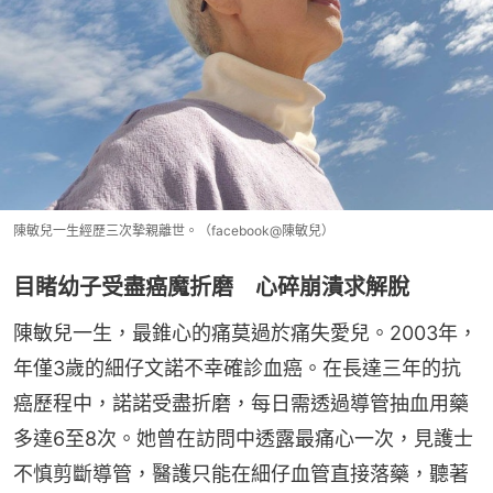
陳敏兒一生經歷三次摯親離世。（facebook@陳敏兒）
目睹幼子受盡癌魔折磨 心碎崩潰求解脫
陳敏兒一生，最錐心的痛莫過於痛失愛兒。2003年，
年僅3歲的細仔文諾不幸確診血癌。在長達三年的抗
癌歷程中，諾諾受盡折磨，每日需透過導管抽血用藥
多達6至8次。她曾在訪問中透露最痛心一次，見護士
不慎剪斷導管，醫護只能在細仔血管直接落藥，聽著