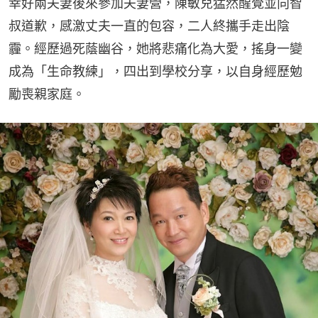
幸好兩夫妻後來參加夫妻營，陳敏兒猛然醒覺並向智
叔道歉，感激丈夫一直的包容，二人終攜手走出陰
霾。經歷過死蔭幽谷，她將悲痛化為大愛，搖身一變
成為「生命教練」，四出到學校分享，以自身經歷勉
勵喪親家庭。