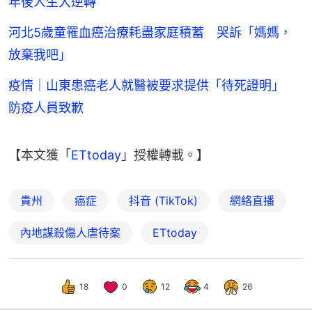
年後人生大逆轉
河北5歲童罹血癌治療耗盡家庭積蓄 哭訴「媽媽，
放棄我吧」
疫情｜山東患癌老人就醫被要求提供「待死證明」
防疫人員致歉
【本文獲「
ETtoday
」授權轉載。】
貴州
癌症
抖音 (TikTok)
網絡直播
內地謀殺傷人虐待案
ETtoday
18
0
12
4
26