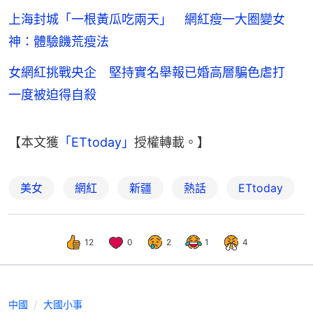
上海封城「一根黃瓜吃兩天」 網紅瘦一大圈變女
神：體驗饑荒瘦法
女網紅挑戰央企 堅持實名舉報已婚高層騙色虐打
一度被迫得自殺
【本文獲
「ETtoday」
授權轉載。】
美女
網紅
新疆
熱話
ETtoday
12
0
2
1
4
中國
大國小事