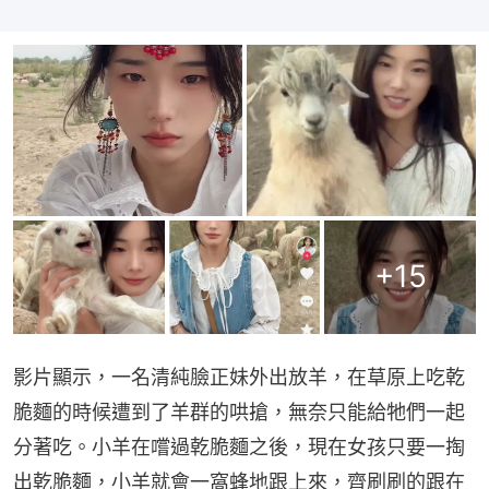
+
15
影片顯示，一名清純臉正妹外出放羊，在草原上吃乾
脆麵的時候遭到了羊群的哄搶，無奈只能給牠們一起
分著吃。小羊在嚐過乾脆麵之後，現在女孩只要一掏
出乾脆麵，小羊就會一窩蜂地跟上來，齊刷刷的跟在