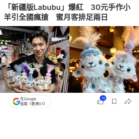
「新疆版Labubu」爆紅 30元手作小
羊引全國瘋搶 蜜月客排足兩日
19
在Google
追蹤《香港01》
撰文：
吳真銘
出版：
2026-06-12 12:30
更新：
2026-06-12 12:30