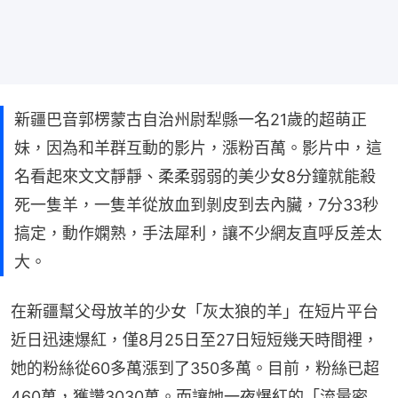
新疆巴音郭楞蒙古自治州尉犁縣一名21歲的超萌正
妹，因為和羊群互動的影片，漲粉百萬。影片中，這
名看起來文文靜靜、柔柔弱弱的美少女8分鐘就能殺
死一隻羊，一隻羊從放血到剝皮到去內臟，7分33秒
搞定，動作嫻熟，手法犀利，讓不少網友直呼反差太
大。
在新疆幫父母放羊的少女「灰太狼的羊」在短片平台
近日迅速爆紅，僅8月25日至27日短短幾天時間裡，
她的粉絲從60多萬漲到了350多萬。目前，粉絲已超
460萬，獲讚3030萬。而讓她一夜爆紅的「流量密