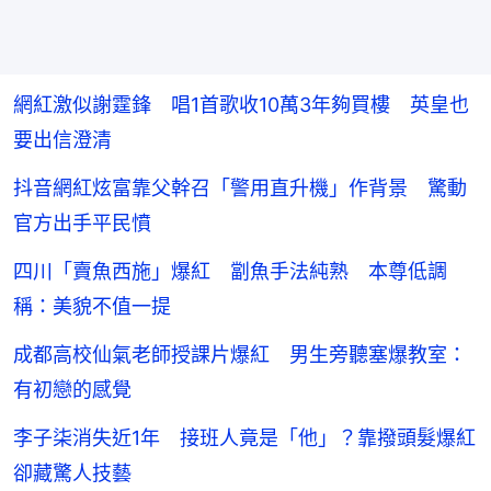
網紅激似謝霆鋒 唱1首歌收10萬3年夠買樓 英皇也
要出信澄清
抖音網紅炫富靠父幹召「警用直升機」作背景 驚動
官方出手平民憤
四川「賣魚西施」爆紅 劏魚手法純熟 本尊低調
稱：美貌不值一提
成都高校仙氣老師授課片爆紅 男生旁聽塞爆教室：
有初戀的感覺
李子柒消失近1年 接班人竟是「他」？靠撥頭髮爆紅
卻藏驚人技藝