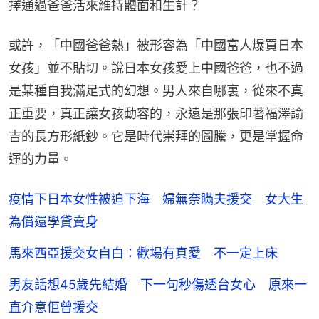
擇通過爸爸活來維持體面和生計？
或許，「中國爸爸熱」被形容為「中國富人爆買日本
女孩」並不貼切。說日本女孩愛上中國爸爸，也不過
是某種自我滿足式的幻想。男人來自哪裏，從來不真
正重要，真正讓女孩動容的，永遠是那張印著福澤諭
吉的長方形紙鈔。它是時代崇拜的圖騰，更是掌握命
運的力量。
疫情下日本女性被迫下海 婦無奈瞞夫援交 女大生
為償還學貸賣身
馬來西亞援交女自白：歡場有真愛 不一定上床
男友話想45歲先結婚 下一句秒傷透台女心 原來一
直介意佢曾援交