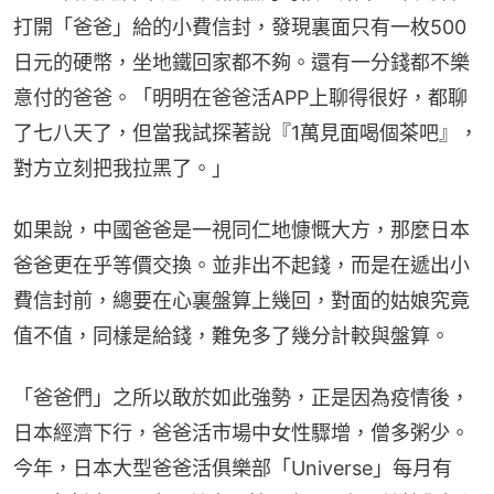
打開「爸爸」給的小費信封，發現裏面只有一枚500
日元的硬幣，坐地鐵回家都不夠。還有一分錢都不樂
意付的爸爸。「明明在爸爸活APP上聊得很好，都聊
了七八天了，但當我試探著說『1萬見面喝個茶吧』，
對方立刻把我拉黑了。」
如果說，中國爸爸是一視同仁地慷慨大方，那麼日本
爸爸更在乎等價交換。並非出不起錢，而是在遞出小
費信封前，總要在心裏盤算上幾回，對面的姑娘究竟
值不值，同樣是給錢，難免多了幾分計較與盤算。
「爸爸們」之所以敢於如此強勢，正是因為疫情後，
日本經濟下行，爸爸活市場中女性驟增，僧多粥少。
今年，日本大型爸爸活俱樂部「Universe」每月有