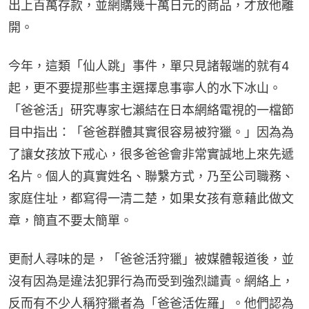
出上百萬存款，並網購幾十萬日元的商品，才放他離
開。
今年，這類「仙人跳」事件，單只見諸報端的就有4
起，更不要提那些事主選擇息事寧人的水下冰山。
「爸爸活」研究專家七瀨結在日本網絡電視的一檔節
目中指出：「爸爸群體其實很容易被狩獵。」因為為
了讓女孩放下戒心，很多爸爸會非常實誠地上來先遞
名片。個人的真實姓名、聯繫方式，乃至公司職務、
家庭住址，都寫得一清二楚，如果女孩有意藉此做文
章，簡直不要太簡單。
更耐人尋味的是，「爸爸活狩獵」被媒體報道後，並
沒有因為是違法犯罪行為而受到強烈譴責。網絡上，
反而有不少人稱狩獵者為「爸爸活佐羅」。他們認為