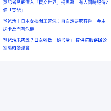
英記者臥底潛入「援交世界」揭黑幕 有人同時服侍7
個「契爺」
爸爸活｜日本女揭開工苦況：自白想要窮客戶 金主
送卡反而有危機
爸爸活未夠激？日女轉做「秘書活」 提供這服務辦公
室隨時變淫竇