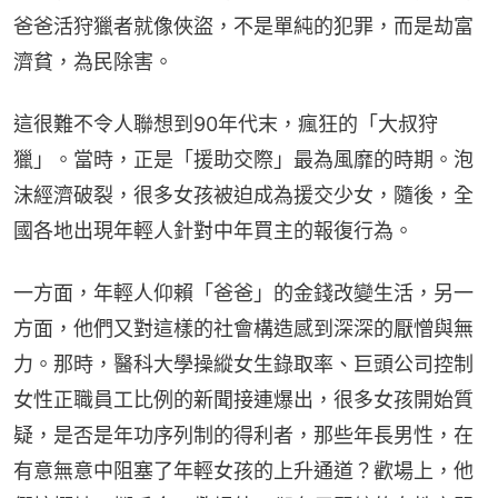
爸爸活狩獵者就像俠盜，不是單純的犯罪，而是劫富
濟貧，為民除害。
這很難不令人聯想到90年代末，瘋狂的「大叔狩
獵」。當時，正是「援助交際」最為風靡的時期。泡
沫經濟破裂，很多女孩被迫成為援交少女，隨後，全
國各地出現年輕人針對中年買主的報復行為。
一方面，年輕人仰賴「爸爸」的金錢改變生活，另一
方面，他們又對這樣的社會構造感到深深的厭憎與無
力。那時，醫科大學操縱女生錄取率、巨頭公司控制
女性正職員工比例的新聞接連爆出，很多女孩開始質
疑，是否是年功序列制的得利者，那些年長男性，在
有意無意中阻塞了年輕女孩的上升通道？歡場上，他