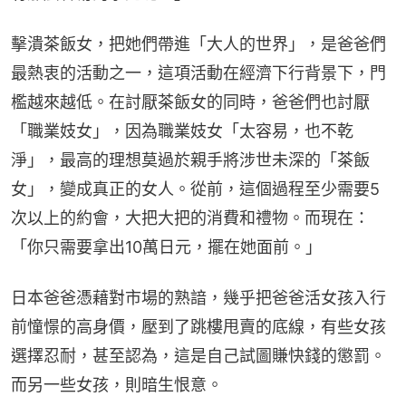
擊潰茶飯女，把她們帶進「大人的世界」，是爸爸們
最熱衷的活動之一，這項活動在經濟下行背景下，門
檻越來越低。在討厭茶飯女的同時，爸爸們也討厭
「職業妓女」，因為職業妓女「太容易，也不乾
淨」，最高的理想莫過於親手將涉世未深的「茶飯
女」，變成真正的女人。從前，這個過程至少需要5
次以上的約會，大把大把的消費和禮物。而現在：
「你只需要拿出10萬日元，擺在她面前。」
日本爸爸憑藉對市場的熟諳，幾乎把爸爸活女孩入行
前憧憬的高身價，壓到了跳樓甩賣的底線，有些女孩
選擇忍耐，甚至認為，這是自己試圖賺快錢的懲罰。
而另一些女孩，則暗生恨意。