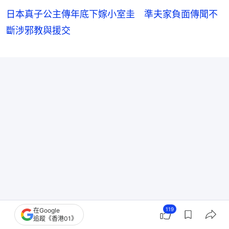
日本真子公主傳年底下嫁小室圭 準夫家負面傳聞不
斷涉邪教與援交
119
在Google
【本文獲「那個NG」授權轉載，微信公眾號：
追蹤《香港01》