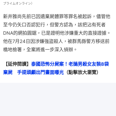
プライムオンライン）
新井雅尚先前已因遺棄屍體罪等罪名被起訴，儘管他
至今仍矢口否認犯行，但警方認為，該把沾有死者
DNA的網拍圓鋸，已是證明他涉嫌重大的直接證據。
他在7月24日因涉嫌強盜殺人，被群馬縣警方移送前
橋地檢署，全案將進一步深入偵辦。
【延伸閱讀】
泰國恐怖分屍案！老撾男殺女友裝8袋
棄屍　手提頭顱出門畫面曝光
（點擊放大瀏覽）