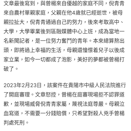
文章最後寫到，與曾楊來自優越的家庭不同，倪青青
來自農村單親家庭，父親在他4歲就已經逝世，被母
親拉扯大，倪青青通過自己的努力，後來考取高中、
大學，大學畢業後到區融媒體中心上班，成為當地一
名新聞記者，是一位努力奮鬥的青年。本來總算熬出
頭，即將過上幸福的生活，母親還憧憬着兒子以後成
家立業，如今一切都成了泡影，美好的夢都被曾楊打
破了。
2023年2月23日，該案件在貴陽市中級人民法院進行
了開庭審理。文章怒控，曾楊在庭審現場拒不認罪道
歉，並現場威脅倪青青家屬，蔑視法庭尊嚴。母親泣
血寫道，不需要一分錢賠償，只希望對殺人兇手曾楊
判處死刑。