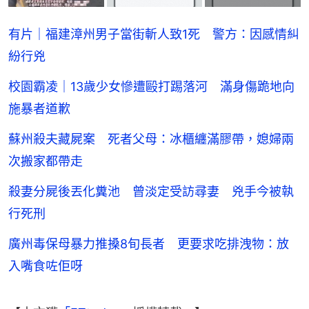
有片｜福建漳州男子當街斬人致1死 警方：因感情糾
紛行兇
校園霸凌｜13歲少女慘遭毆打踢落河 滿身傷跪地向
施暴者道歉
蘇州殺夫藏屍案 死者父母：冰櫃纏滿膠帶，媳婦兩
次搬家都帶走
殺妻分屍後丟化糞池 曾淡定受訪尋妻 兇手今被執
行死刑
廣州毒保母暴力推搡8旬長者 更要求吃排洩物：放
入嘴食咗佢呀