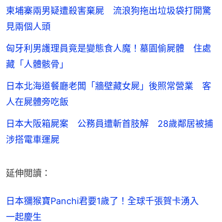
柬埔寨兩男疑遭殺害棄屍 流浪狗拖出垃圾袋打開驚
見兩個人頭
匈牙利男護理員竟是變態食人魔！墓園偷屍體 住處
藏「人體骸骨」
日本北海道餐廳老闆「牆壁藏女屍」後照常營業 客
人在屍體旁吃飯
日本大阪箱屍案 公務員遭斬首肢解 28歲鄰居被捕
涉搭電車運屍
延伸閲讀：
日本獼猴寶Panchi君要1歲了！全球千張賀卡湧入　
一起慶生