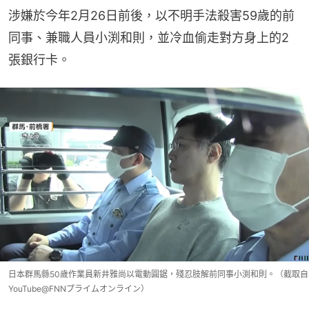
涉嫌於今年2月26日前後，以不明手法殺害59歲的前
同事、兼職人員小渕和則，並冷血偷走對方身上的2
張銀行卡。
日本群馬縣50歲作業員新井雅尚以電動圓鋸，殘忍肢解前同事小渕和則。（截取自
YouTube@FNNプライムオンライン）