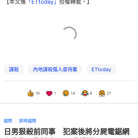
【本文獲
「ETtoday」
授權轉載。】
謀殺
內地謀殺傷人虐待案
ETtoday
19
1
14
6
27
國際
即時國際
日男狠殺前同事 犯案後將分屍電鋸網