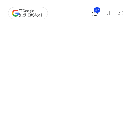
熱話
人氣話題
67
在Google
追蹤《香港01》
34歲人妻下班接女 遭惡老爺持雙刀狂
砍逾百刀 頭頸幾近分離慘死
撰文：
中天新聞網
出版：
2026-07-28 10:30
更新：
2026-07-28 10:30