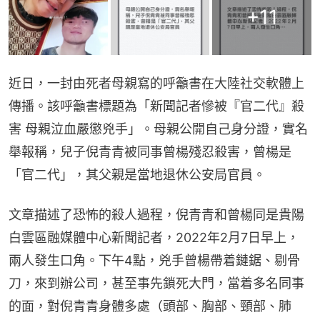
+
11
近日，一封由死者母親寫的呼籲書在大陸社交軟體上
傳播。該呼籲書標題為「新聞記者慘被『官二代』殺
害 母親泣血嚴懲兇手」。母親公開自己身分證，實名
舉報稱，兒子倪青青被同事曾楊殘忍殺害，曾楊是
「官二代」，其父親是當地退休公安局官員。
文章描述了恐怖的殺人過程，倪青青和曾楊同是貴陽
白雲區融媒體中心新聞記者，2022年2月7日早上，
兩人發生口角。下午4點，兇手曾楊帶着鏈鋸、剔骨
刀，來到辦公司，甚至事先鎖死大門，當着多名同事
的面，對倪青青身體多處（頭部、胸部、頸部、肺