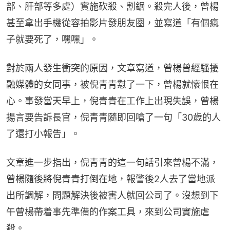
部、肝部等多處）實施砍殺、割鋸。殺完人後，曾楊
甚至拿出手機從容拍影片發朋友圈，並寫道「有個瘋
子就要死了，嘿嘿」。
對於兩人發生衝突的原因，文章寫道，曾楊曾經騷擾
融媒體的女同事，被倪青青懟了一下，曾楊就懷恨在
心。事發當天早上，倪青青在工作上出現失誤，曾楊
揚言要告訴長官，倪青青隨即回嗆了一句「30歲的人
了還打小報告」。
文章進一步指出，倪青青的這一句話引來曾楊不滿，
曾楊隨後將倪青青打倒在地，報警後2人去了當地派
出所調解，問題解決後被害人就回公司了。沒想到下
午曾楊帶着事先準備的作案工具，來到公司實施虐
殺。