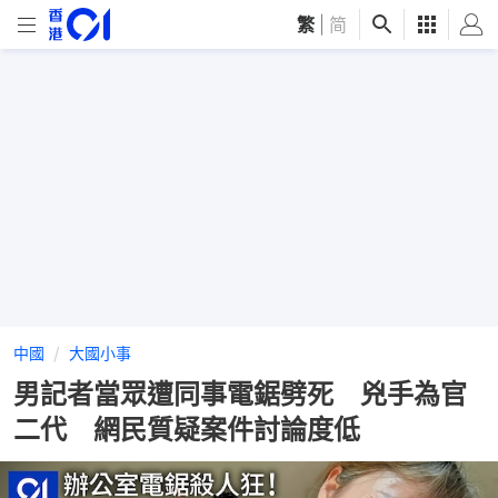
繁
|
简
中國
大國小事
男記者當眾遭同事電鋸劈死 兇手為官
二代 網民質疑案件討論度低