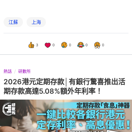
江蘇
上海
3
0
0
0
0
熱話
研數所
2026港元定期存款│有銀行驚喜推出活
期存款高達5.08%額外年利率！