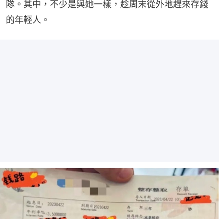
隊。其中，不少是與她一樣，趁周末從外地趕來存錢
的年輕人。