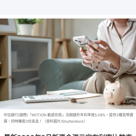
中信銀行(國際)「MOTION 動感存款」活期額外年利率達5.08%，提供3種貨幣選
擇，同時賺取3份高息！（資料圖片/Shutterstock）