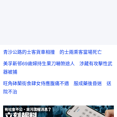
青沙公路的士客貨車相撞 的士兩乘客當場死亡
美孚新邨69歲婦持生果刀嚇煞途人 涉藏有攻擊性武
器被捕
旺角砵蘭街食肆女侍應腹痛不適 服成藥後昏迷 送
院不治