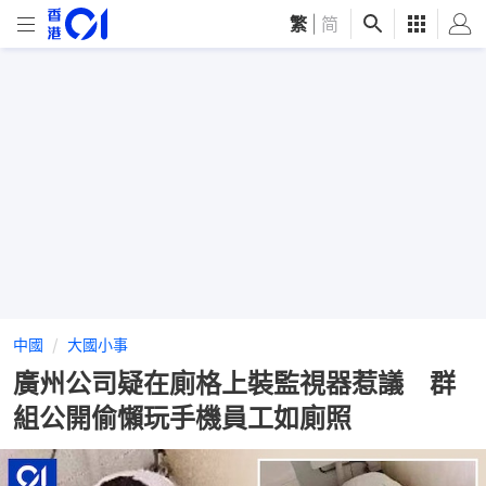
繁
|
简
中國
大國小事
廣州公司疑在廁格上裝監視器惹議 群
組公開偷懶玩手機員工如廁照