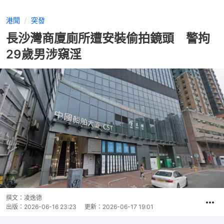
港聞
突發
長沙灣商廈廁所遭安裝偷拍鏡頭 警拘
29歲男涉窺淫
撰文：
凌逸德
出版：
2026-06-16 23:23
更新：
2026-06-17 19:01