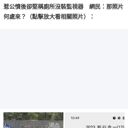
惹公憤後卻堅稱廁所沒裝監視器 網民：那照片
何處來？（點擊放大看相關照片）：