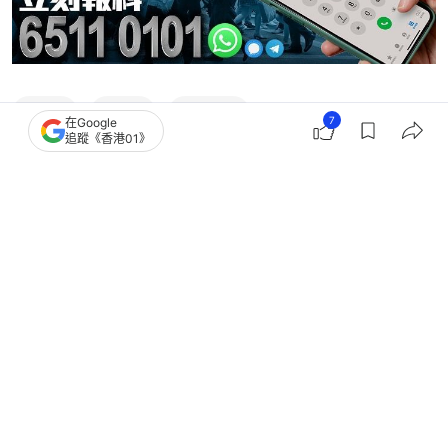
突發
偷拍
窺淫罪
7
在Google
追蹤《香港01》
3
0
0
2
2
中國
大國小事
珠海員工躲廁所玩手機被炒 公司稱沒
裝監控：管理人員從門縫拍的