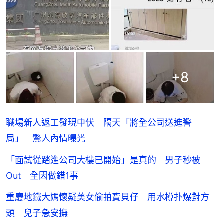
+
8
職場新人返工發現中伏 隔天「將全公司送進警
局」 驚人內情曝光
「面試從踏進公司大樓已開始」是真的 男子秒被
Out 全因做錯1事
重慶地鐵大媽懷疑美女偷拍寶貝仔 用水樽扑爆對方
頭 兒子急安撫