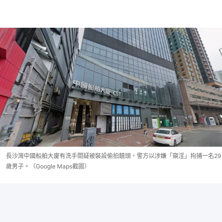
長沙灣中國船舶大廈有洗手間疑被裝設偷拍鏡頭，警方以涉嫌「窺淫」拘捕一名29
歲男子。（Google Maps截圖）