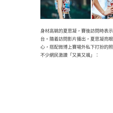
身材高䠷的夏思凝，賽後訪問時表示
台。隨着訪問影片播出，夏思凝亮眼
心，搭配微博上賽場外私下打扮的照
不少網民激讚「又美又颯」：