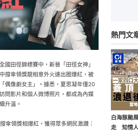
熱門文
全國田徑錦標賽中，新晉「田徑女神」
中撐傘領獎靚相意外火速出圈爆紅，被
「偶像劇女主」。據悉，夏思凝年僅20
訪問影片和個人微博照片，都成為內媒
續升溫。
白海豚颱風
撐傘領獎相爆紅，獲得眾多網民激讚：
走 知情