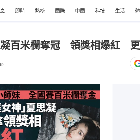
息
即時
熱榜
國際
中國
科技
生活
體
思凝百米欄奪冠 領獎相爆紅 
19