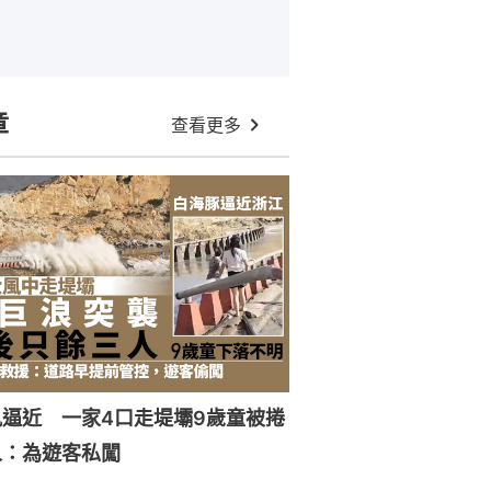
章
查看更多
逼近 一家4口走堤壩9歲童被捲
人：為遊客私闖