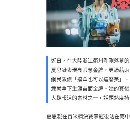
近日，在大陸浙江衢州剛剛落幕的
夏思凝表現亮眼奪金牌，更憑藉雨
網民激讚「撐傘也可以這麼美」、
歲就拿下生涯首面金牌。她的賽後
大肆報道的素材之一，話題熱度持
夏思凝在百米欄決賽奪冠後站在雨中