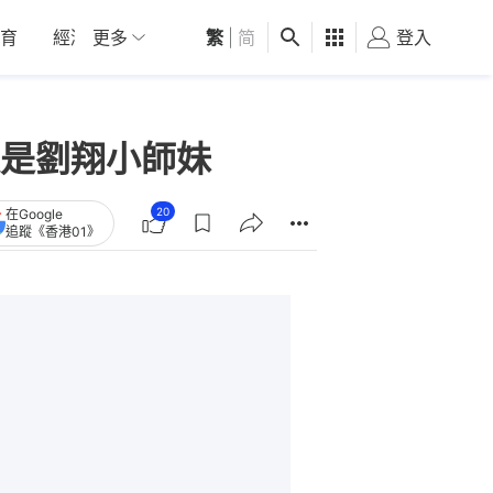
育
經濟
更多
01深圳
繁
觀點
|
简
健康
好食玩飛
登入
女
更是劉翔小師妹
20
在Google
追蹤《香港01》