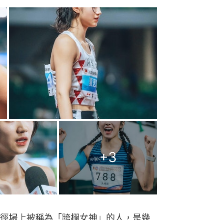
+
3
徑場上被稱為「跨欄女神」的人，是幾