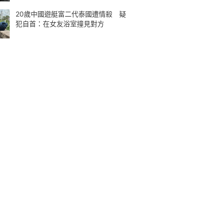
20歲中國遊艇富二代泰國遭情殺 疑
犯自首：在女友浴室撞見對方