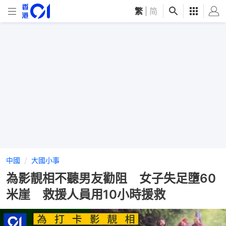
繁
|
简
中國
大國小事
為影靚相不聽男友勸阻 女子失足墮60
米崖 救援人員用10小時援救