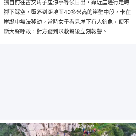
獨自前往古交角子崖涼亭等候日出，靠近崖邊行走時
腳下踩空，墮落到距地面40多米高的崖壁中段，卡在
崖縫中無法移動。當時女子看見崖下有人釣魚，便不
斷大聲呼救，對方聽到求救聲後立刻報警。