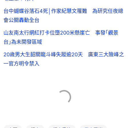
台中蝴蝶谷落石4死│作家紀慧文罹難 為研究任夜總
會公關轟動全台
山友南太行網紅打卡位墮200米懸崖亡 事發｢觀景
台｣為未開發區域
20歲男大生韶關龍斗峰失蹤逾20天 廣東三大險峰之
一官方明令禁入