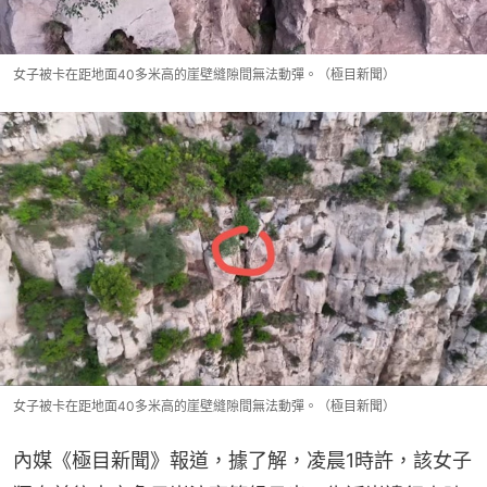
女子被卡在距地面40多米高的崖壁縫隙間無法動彈。（極目新聞）
女子被卡在距地面40多米高的崖壁縫隙間無法動彈。（極目新聞）
內媒《極目新聞》報道，據了解，凌晨1時許，該女子