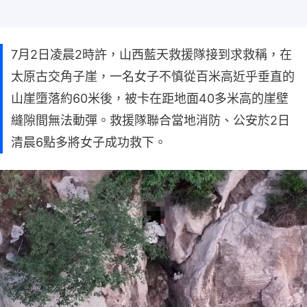
7月2日凌晨2時許，山西藍天救援隊接到求救稱，在
太原古交角子崖，一名女子不慎從百米高近乎垂直的
山崖墮落約60米後，被卡在距地面40多米高的崖壁
縫隙間無法動彈。救援隊聯合當地消防、公安於2日
清晨6點多將女子成功救下。