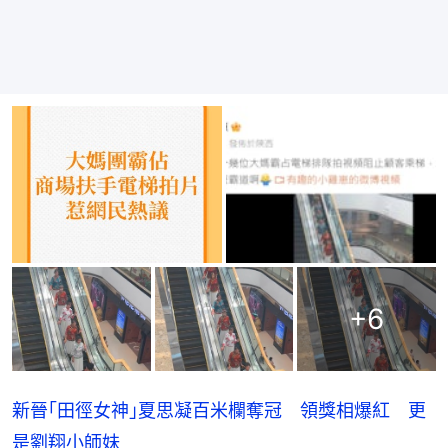
+
6
新晉｢田徑女神｣夏思凝百米欄奪冠 領獎相爆紅 更
是劉翔小師妹