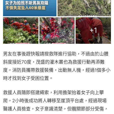
+
1
男友在事後趕快報請搜救隊進行協助，不過由於山體
斜度接近70度，茂盛的灌木叢也為救援行動再添難
度，消防員攜帶救援裝備，出動無人機，經過1個多小
時才找到女子受困位置。
救援人員隨即搭建繩索，利用擔架抬着女子向上攀
爬，2小時後成功將人轉移至崖頂平台處，經過現場
醫護人員檢查，女子意識清楚，但髖關節部分受傷，