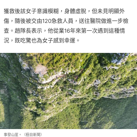
獲救後該女子意識模糊，身體虛脫，但未見明顯外
傷，隨後被交由120急救人員，送往醫院做進一步檢
查。趙隊長表示，他從業16年來第一次遇到這種情
況，既吃驚也為女子感到幸運。
事發山崖。（極目新聞）