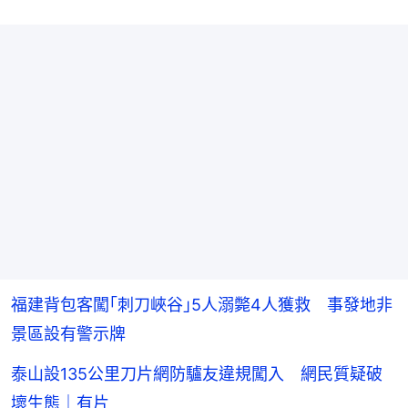
福建背包客闖｢刺刀峽谷｣5人溺斃4人獲救 事發地非
景區設有警示牌
泰山設135公里刀片網防驢友違規闖入 網民質疑破
壞生態｜有片