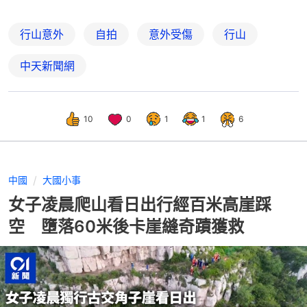
行山意外
自拍
意外受傷
行山
中天新聞網
10
0
1
1
6
中國
大國小事
女子凌晨爬山看日出行經百米高崖踩
空 墮落60米後卡崖縫奇蹟獲救