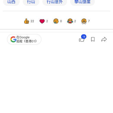
山西
行山
行山意外
攀山墮崖
22
2
0
2
7
18
在Google
追蹤《香港01》
熱話
熱爆話題
巴西男山頂打卡 下撤選錯路失足墜
150米慘死 友人拍下最後畫面