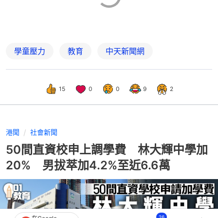
學童壓力
教育
中天新聞網
15
0
0
9
2
港聞
社會新聞
50間直資校申上調學費 林大輝中學加
20% 男拔萃加4.2%至近6.6萬
26