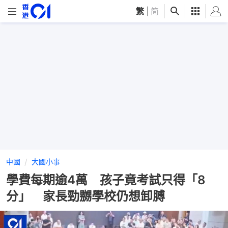
繁
|
简
中國
大國小事
學費每期逾4萬 孩子竟考試只得「8
分」 家長勁嬲學校仍想卸膊