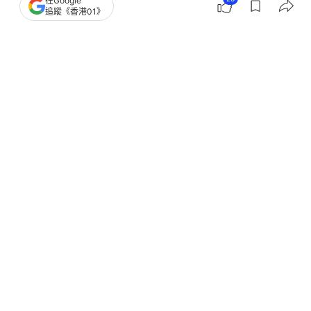
在Google
追蹤《香港01》
撰文：
陶嘉心
出版：
2026-07-10 16:17
更新：
2026-07-10 17:34