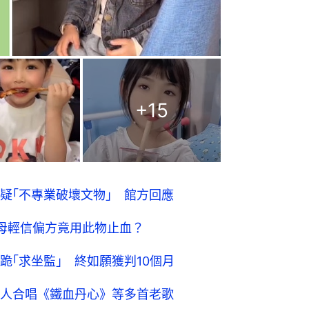
+
15
疑｢不專業破壞文物｣ 館方回應
母輕信偏方竟用此物止血？
｢求坐監｣ 終如願獲判10個月
萬人合唱《鐵血丹心》等多首老歌