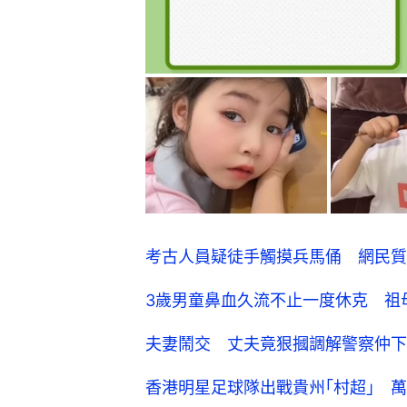
考古人員疑徒手觸摸兵馬俑 網民質
3歲男童鼻血久流不止一度休克 祖
夫妻鬧交 丈夫竟狠摑調解警察仲下跪
香港明星足球隊出戰貴州｢村超｣ 