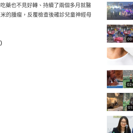
透過吃藥也不見好轉、持續了兩個多月就醫
9厘米的腫瘤，反覆檢查後確診兒童神經母
00
）
02
01