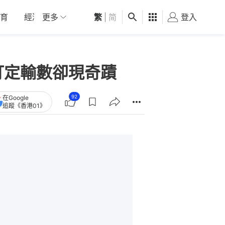
育
經濟
更多
01深圳
繁
觀點
|
简
健康
好食玩飛
登入
女
打定輸數卻現奇蹟
92
在Google
追蹤《香港01》