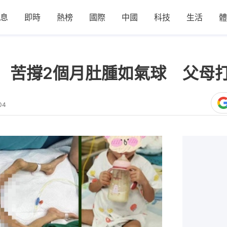
息
即時
熱榜
國際
中國
科技
生活
體
｣ 苦撐2個月肚腫如氣球 父母
04