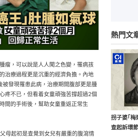
熱門文
腫瘤，可以說是人人聞之色變，罹病孩
的治療過程更是沉重的經濟負擔。內地
後被發現罹患此病，治療期間腹部更是腫
心疼不已，但看着女童頑強苦撐超過2個
時間的手術後，幫助女童重返正常生
拐子婆｢梅
查起訴環
父母起初是查覺到女兒有嚴重的腹瀉情