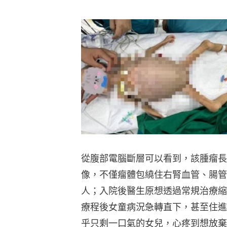
從腹部電腦斷層可以看到，該腫瘤長
像，不僅瘤體包繞住右腎血管、腸管
人；入院後醫生原想透過常規治療縮
療程後女童病況急轉直下，甚至住進
乎只剩一口氣的女兒，心疼到想放棄