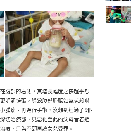
在腹部的右側，其增長幅度之快超乎想
更明顯擴張，導致腹部腫脹如氣球般嚇
小腫瘤、再進行手術，沒想到經過了5個
深切治療部，見惡化至此的父母看着近
治療，只為不願再讓女兒受罪。