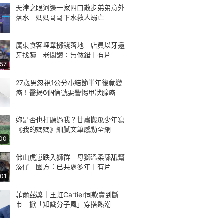
天津之眼河邊一家四口散步弟弟意外
落水 媽媽哥哥下水救人溺亡
廣東食客埋單擲錢落地 店員以牙還
牙找贖 老闆讚：無做錯｜有片
:57
27歲男忽視1公分小結節半年後竟變
癌！醫揭6個信號要警惕甲狀腺癌
妳是否也打聽過我？甘肅搬瓜少年寫
《我的媽媽》細膩文筆感動全網
:00
佛山虎崽跌入獅群 母獅溫柔舔舐幫
湊仔 園方：已共處多年｜有片
:01
菲爾茲獎｜王虹Cartier同款賣到斷
市 掀「知識分子風」穿搭熱潮