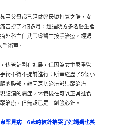
甚至父母都已經做好最壞打算之際，女
痛苦撐了2個多月，經過院方多名醫生會
瘤外科主任武玉睿醫生接手治療，經過
入手術室。
，儘管計劃有進展，但因為女童嚴重營
手術不得不提前進行；所幸經歷了5個小
脹的腹部，轉回深切治療部追蹤治療
現腹瀉的病症，休養後在可以正常進食
蹤治療，但無疑已是一劑強心針。
患罕見病　6歲時被針拮哭了她媽媽也笑