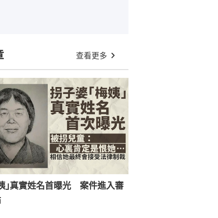
章
查看更多
姨｣真實姓名首曝光 案件進入審
節