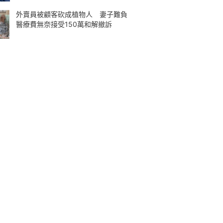
外賣員被顧客砍成植物人 妻子難負
醫療費無奈接受150萬和解撤訴