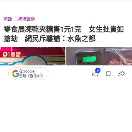
熱話
熱爆話題
零食展凍乾夾糖售1元1克 女生批貴如
搶劫 網民斥離譜：水魚之都
9
在Google
追蹤《香港01》
撰文：
謝茜嘉
出版：
2026-07-21 18:02
更新：
2026-07-22 10:12