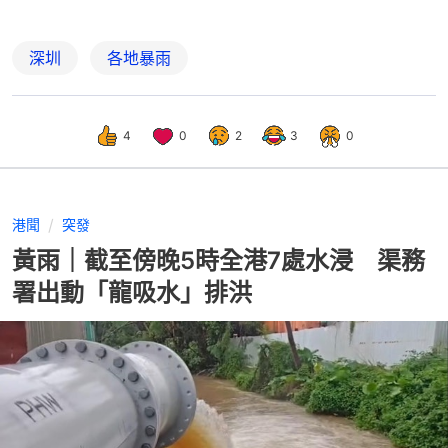
深圳
各地暴雨
4
0
2
3
0
港聞
突發
黃雨｜截至傍晚5時全港7處水浸 渠務
署出動「龍吸水」排洪