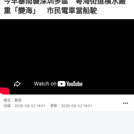
今早暴雨襲深圳多區 粵海街道積水嚴
重「變海」 市民電車當船駛
撰文：
鄭寧
出版：
2026-08-02 18:01
更新：
2026-08-02 18:01