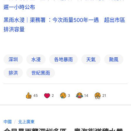
遲一小時公布
黑雨水浸｜渠務署 ：今次雨量500年一遇 超出市區
排洪容量
深圳
水浸
各地暴雨
天氣
颱風
排洪
世紀黑雨
45
2
3
14
21
中國
北上廣東