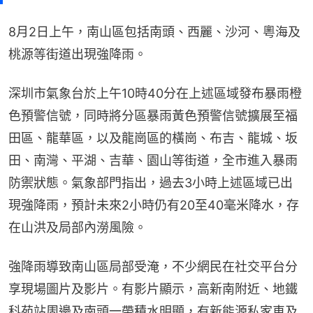
8月2日上午，南山區包括南頭、西麗、沙河、粵海及
桃源等街道出現強降雨。
深圳市氣象台於上午10時40分在上述區域發布暴雨橙
色預警信號，同時將分區暴雨黃色預警信號擴展至福
田區、龍華區，以及龍崗區的橫崗、布吉、龍城、坂
田、南灣、平湖、吉華、園山等街道，全市進入暴雨
防禦狀態。氣象部門指出，過去3小時上述區域已出
現強降雨，預計未來2小時仍有20至40毫米降水，存
在山洪及局部內澇風險。
強降雨導致南山區局部受淹，不少網民在社交平台分
享現場圖片及影片。有影片顯示，高新南附近、地鐵
科苑站周邊及南頭一帶積水明顯，有新能源私家車及