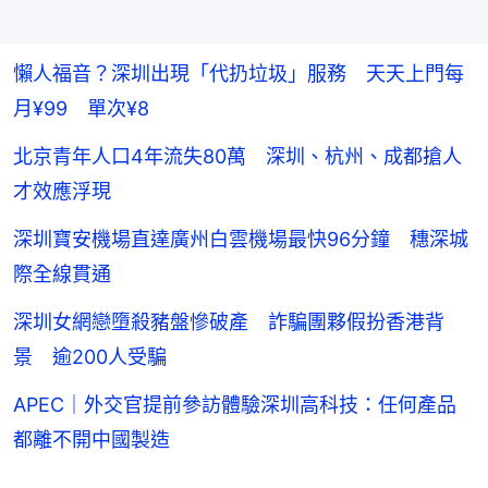
懶人福音？深圳出現「代扔垃圾」服務 天天上門每
月¥99 單次¥8
北京青年人口4年流失80萬 深圳、杭州、成都搶人
才效應浮現
深圳寶安機場直達廣州白雲機場最快96分鐘 穗深城
際全線貫通
深圳女網戀墮殺豬盤慘破產 詐騙團夥假扮香港背
景 逾200人受騙
APEC｜外交官提前參訪體驗深圳高科技：任何產品
都離不開中國製造