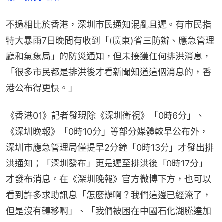
不過相比於香港，深圳市民通知混亂且遲。有市民指
特大暴雨7日晚間有收到「(廣東)省三防辦、應急管理
廳和氣象局」的防災通知，但未接獲任何排洪消息，
「很多市民都是排洪後才看新聞知道這個消息的，香
港公布得更快。」
《香港01》記者發現除《深圳衛視》「0時6分」、
《深圳晚報》「0時10分」等部分媒體較早公布外，
深圳市應急管理局僅提早2分鐘「0時13分」才發出排
洪通知；「深圳發布」更是遲至排洪後「0時17分」
才發布消息。在《深圳晚報》官方微博下方，也可以
看到許多求助訊息「怎麼辦啊？我們這邊已經淹了，
但是沒有轉移啊」、「我們被困在中國石化湖騰達加