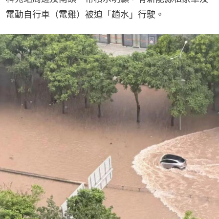
電動自行車（電雞）被迫「趟水」行駛。