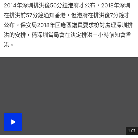
2014年深圳排洪後50分鐘港府才公布，2018年深圳
在排洪前57分鐘通知香港，但港府在排洪後7分鐘才
公布。保安局2018年回應區議員要求檢討處理深圳排
洪的安排，稱深圳當局會在決定排洪三小時前知會香
港。
播
放
1:07
總
影
共