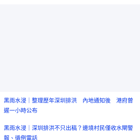
片
時
間
黑雨水浸｜整理歷年深圳排洪　內地通知後　港府曾
遲一小時公布 
黑雨水浸｜深圳排洪不只出稿？邊境村民僅收水閘警
報、循例電話