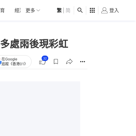
育
經濟
更多
01深圳
繁
觀點
|
简
健康
好食玩飛
登入
女
多處雨後現彩虹
32
在Google
追蹤《香港01》