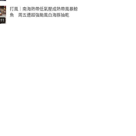
打風｜南海熱帶低氣壓成熱帶風暴鯨
魚 周五遭超強颱風白海豚抽乾
:11