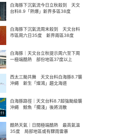
白海豚下沉氣流今日立秋殺到 天文
台料8.9「熱爆」新界多區38度
白海豚下沉氣流周末殺到 天文台料
市區周六日35度 新界兩區38度
白海豚｜天文台立秋提示周六至下周
一極端酷熱 部份地區37度以上
西太三颱共舞 天文台料白海豚8.7襲
沖繩 新生「燦鴻」趨北海道
白海豚路徑｜天文台料8.7超強颱級襲
沖繩 鯨魚「擱淺」後將消散
:11
酷熱天氣｜日間極端酷熱 最高氣溫
35度 局部地區或有驟雨雷暴