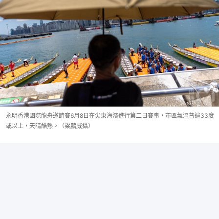
永明香港國際龍舟邀請賽6月8日在尖東海濱進行第二日賽事，市區氣溫普遍33度
或以上，天晴酷熱。（梁鵬威攝）