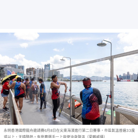
永明香港國際龍舟邀請賽6月8日在尖東海濱進行第二日賽事，市區氣溫普遍33度
或以上，天晴酷熱。有參賽選手一上岸便沖身降溫（梁鵬威攝）