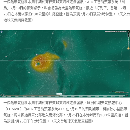
一個熱帶氣旋料本周中期於菲律賓以東海域逐漸發展。AI人工智能預報系統「風
烏」7月19日的預測顯示，料會增強為大型熱帶氣旋，接近「打到正」香港，7月
26日在本港以東約130公里的汕尾登陸。圖為預測7月26日凌晨2時位置。（天文台
地球天氣網頁截圖）
一個熱帶氣旋料本周中期於菲律賓以東海域逐漸發展。歐洲中期天氣預報中心
（ECMWF）的AI人工智能預報系統AIFS在7月19日的預測顯示，料屬較小型熱帶
氣旋，周末掠過呂宋北部進入南海北部，7月25日在本港以南約300公里掠過。圖
為預測7月25日下午2時位置。（天文台地球天氣網頁截圖）