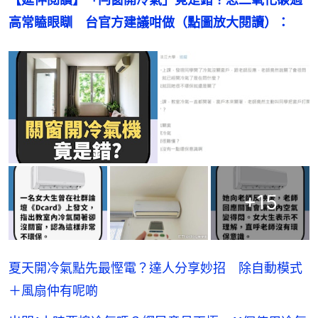
高常瞌眼瞓　台官方建議咁做（點圖放大閱讀）：
+
15
夏天開冷氣點先最慳電？達人分享妙招 除自動模式
＋風扇仲有呢啲