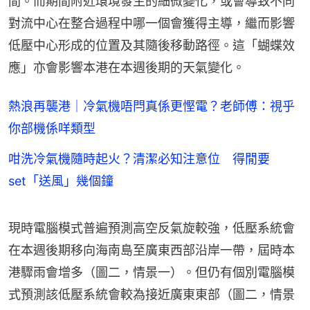
間。而期間附近環境發生的細微變化，或會導致不同
對流中心在整合過程中哪一個會獲得主導，繼而影響
低壓中心形成的位置及其隨後移動路徑。這「蝴蝶效
應」亦會影響本港在本週後期的天氣變化。
熱浪再襲港｜冷氣機唔閂真係更慳電？老師傅：視乎
你部機係咩類型
咁洗冷氣機隨時起火？清潔必知注意位 得閒要
set「送風」幾個鐘
現時電腦模式普遍預測高空反氣旋較強，低壓系統會
在本週後期移向海南島至廣東西部沿岸一帶，屆時本
港驟雨會增多（圖二，情景一）。但仍有個別電腦模
式預測該低壓系統會較為接近廣東東部（圖二，情景