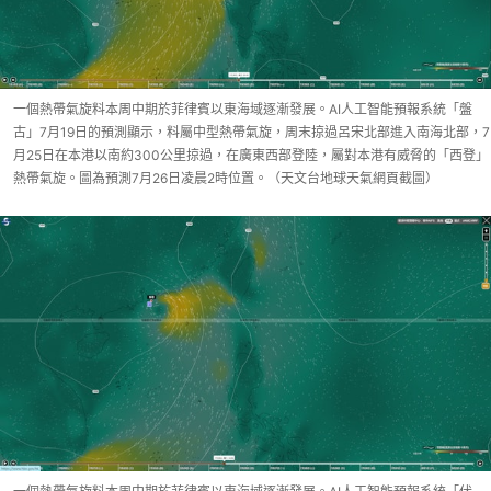
一個熱帶氣旋料本周中期於菲律賓以東海域逐漸發展。AI人工智能預報系統「盤
古」7月19日的預測顯示，料屬中型熱帶氣旋，周末掠過呂宋北部進入南海北部，7
月25日在本港以南約300公里掠過，在廣東西部登陸，屬對本港有威脅的「西登」
熱帶氣旋。圖為預測7月26日凌晨2時位置。（天文台地球天氣網頁截圖）