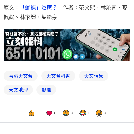
原文：
「蝴蝶」效應？
　作者：范文熙、林沁宜、麥
佩緹、林家輝、葉繼豪
香港天文台
天文台科普
天文現象
天文地理
颱風
11
0
0
1
0