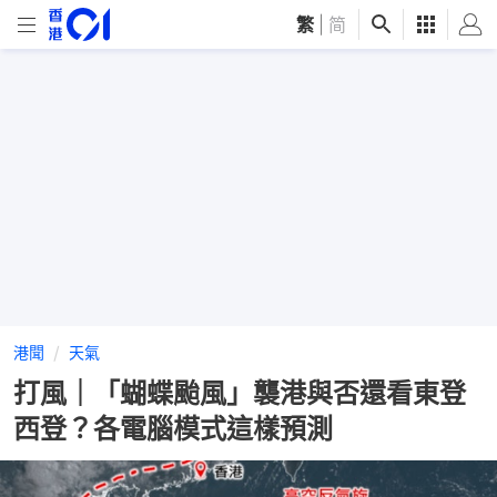
繁
|
简
港聞
天氣
打風｜「蝴蝶颱風」襲港與否還看東登
西登？各電腦模式這樣預測