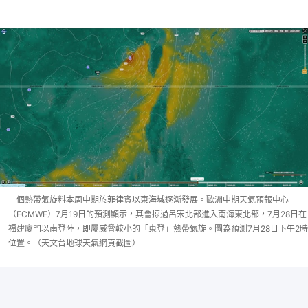
一個熱帶氣旋料本周中期於菲律賓以東海域逐漸發展。歐洲中期天氣預報中心
（ECMWF）7月19日的預測顯示，其會掠過呂宋北部進入南海東北部，7月28日在
福建廈門以南登陸，即屬威脅較小的「東登」熱帶氣旋。圖為預測7月28日下午2時
位置。（天文台地球天氣網頁截圖）