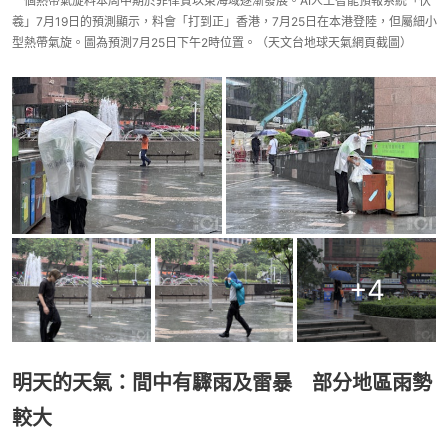
一個熱帶氣旋料本周中期於菲律賓以東海域逐漸發展。AI人工智能預報系統「伏
羲」7月19日的預測顯示，料會「打到正」香港，7月25日在本港登陸，但屬細小
型熱帶氣旋。圖為預測7月25日下午2時位置。（天文台地球天氣網頁截圖）
+
4
明天的天氣：間中有驟雨及雷暴 部分地區雨勢
較大