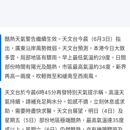
酷熱天氣警告繼續生效。天文台今晨（6月3日）指
出，廣東沿岸風勢微弱。天文台預測，本港今日大致
多雲，局部地區有驟雨。早上最低氣溫約29度，日間
部份時間有陽光及酷熱，市區最高氣溫約34度，新界
再高一兩度。吹輕微至和緩南至西南風。
天文台於今晨6時45分再發特別天氣提示稱，高溫天
氣持續，請補充足夠水分。如感不適，立刻休息或求
助，需要時盡快求醫。天文台展望，明日（4日）及
星期五（5日）部份地區極端酷熱，最高氣溫達35度
或以上。星期六（6日）仍然酷熱，亦有幾陣驟雨及