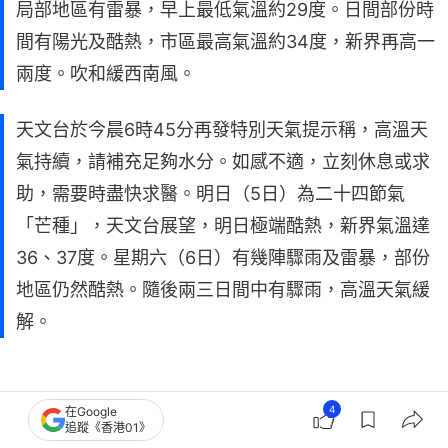
局部地區有雷暴，早上最低氣溫約29度。日間部份時
間有陽光及酷熱，市區最高氣溫約34度，新界再高一
兩度。吹和緩西南風。
天文台於今晨6時45分再發特別天氣提示稱，高溫天
氣持續，請補充足夠水分。如感不適，立刻休息或求
助，需要時盡快求醫。明日（5日）為二十四節氣
「芒種」，天文台展望，明日極端酷熱，新界氣溫達
36、37度。星期六（6日）有幾陣驟雨及雷暴，部份
地區仍然酷熱。隨後兩三日間中有驟雨，高溫天氣緩
解。
4
在Google
追蹤《香港01》