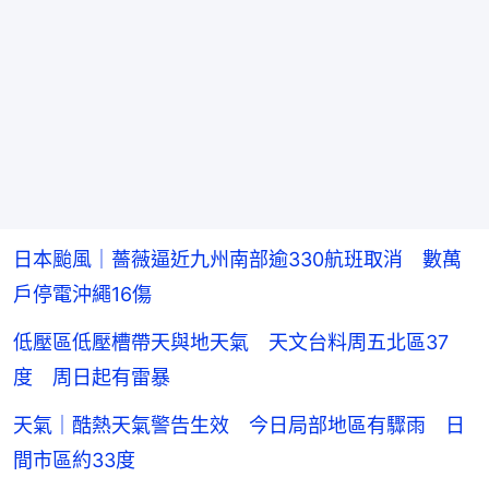
日本颱風｜薔薇逼近九州南部逾330航班取消 數萬
戶停電沖繩16傷
低壓區低壓槽帶天與地天氣 天文台料周五北區37
度 周日起有雷暴
天氣｜酷熱天氣警告生效 今日局部地區有驟雨 日
間市區約33度