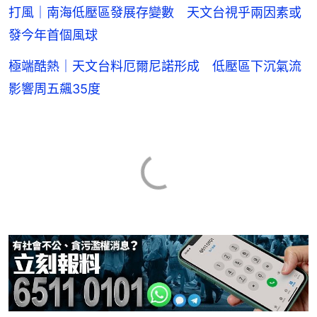
打風｜南海低壓區發展存變數 天文台視乎兩因素或
發今年首個風球
極端酷熱｜天文台料厄爾尼諾形成 低壓區下沉氣流
影響周五飆35度