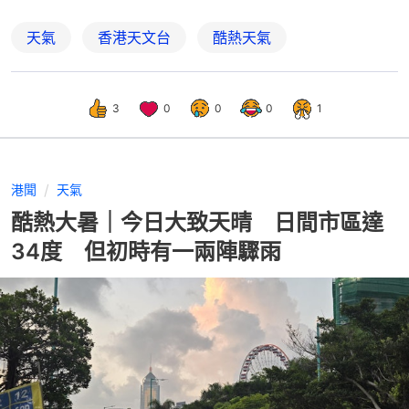
天氣
香港天文台
酷熱天氣
3
0
0
0
1
港聞
天氣
酷熱大暑｜今日大致天晴 日間市區達
34度 但初時有一兩陣驟雨