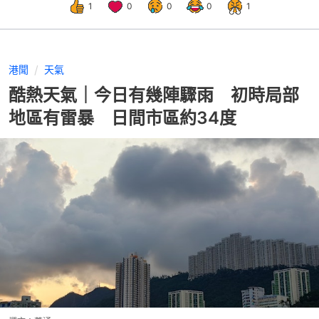
1
0
0
0
1
港聞
天氣
酷熱天氣｜今日有幾陣驟雨 初時局部
地區有雷暴 日間市區約34度