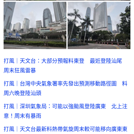
打風｜天文台：大部分預報料東登 最近登陸汕尾
周末狂風雷暴
打風｜台灣中央氣象署率先發出預測移動路徑圖 料
周六晚登陸汕頭
打風｜深圳氣象局：可能以強颱風登陸廣東 北上注
意！周末有暴雨
打風｜天文台最新料熱帶氣旋周末較可能移向廣東東