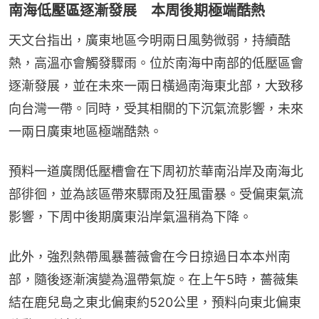
南海低壓區逐漸發展 本周後期極端酷熱
天文台指出，廣東地區今明兩日風勢微弱，持續酷
熱，高溫亦會觸發驟雨。位於南海中南部的低壓區會
逐漸發展，並在未來一兩日橫過南海東北部，大致移
向台灣一帶。同時，受其相關的下沉氣流影響，未來
一兩日廣東地區極端酷熱。
預料一道廣闊低壓槽會在下周初於華南沿岸及南海北
部徘徊，並為該區帶來驟雨及狂風雷暴。受偏東氣流
影響，下周中後期廣東沿岸氣溫稍為下降。
此外，強烈熱帶風暴薔薇會在今日掠過日本本州南
部，隨後逐漸演變為溫帶氣旋。在上午5時，薔薇集
結在鹿兒島之東北偏東約520公里，預料向東北偏東