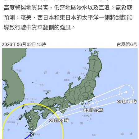
高度警惕地質災害、低窪地區浸水以及巨浪。氣象廳
預測，奄美、西日本和東日本的太平洋一側將刮起能
導致行駛中貨車翻側的強風。