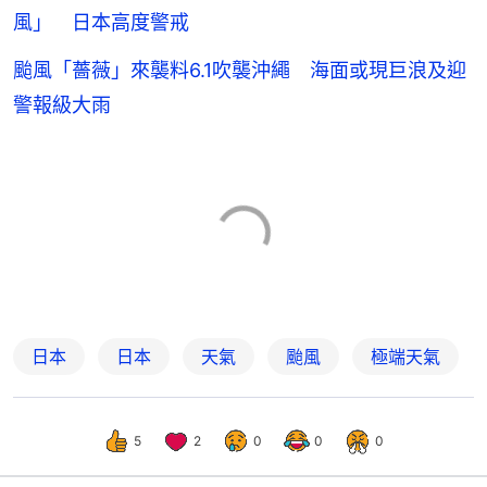
風」 日本高度警戒
颱風「薔薇」來襲料6.1吹襲沖繩 海面或現巨浪及迎
警報級大雨
日本
日本
天氣
颱風
極端天氣
5
2
0
0
0