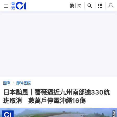
繁
|
简
國際
即時國際
日本颱風｜薔薇逼近九州南部逾330航
班取消 數萬戶停電沖繩16傷