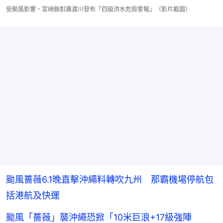
受颱風影響，宮崎縣對廣渡川發布「四級洪水危險警報」（影片截圖）
颱風薔薇6.1晚直擊沖繩料轉吹九州 那霸機場停航包
括港航及快運
颱風「薔薇」襲沖繩恐掀「10米巨浪+17級強陣