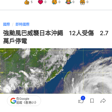
5
0
0
0
0
國際
即時國際
強颱風巴威襲日本沖繩 12人受傷 2.7
萬戶停電
7
在Google
追蹤《香港01》