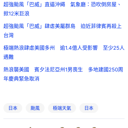
超強颱風「巴威」直逼沖繩 氣象廳：恐吹倒房屋、
掀12米巨浪
超強颱風「巴威」肆虐美屬群島 迫近菲律賓再殺上
台灣
極端熱浪肆虐美國多州 逾1.4億人受影響 至少25人
遇難
熱浪襲美國 賓夕法尼亞州1男喪生 多地建國250周
年慶典緊急取消
日本
颱風
極端天氣
日本