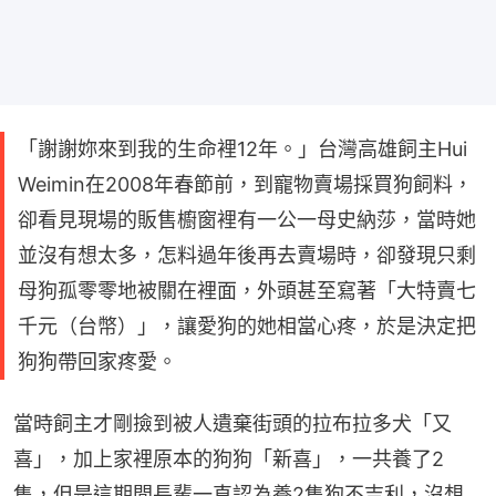
「謝謝妳來到我的生命裡12年。」台灣高雄飼主Hui
Weimin在2008年春節前，到寵物賣場採買狗飼料，
卻看見現場的販售櫥窗裡有一公一母史納莎，當時她
並沒有想太多，怎料過年後再去賣場時，卻發現只剩
母狗孤零零地被關在裡面，外頭甚至寫著「大特賣七
千元（台幣）」，讓愛狗的她相當心疼，於是決定把
狗狗帶回家疼愛。
當時飼主才剛撿到被人遺棄街頭的拉布拉多犬「又
喜」，加上家裡原本的狗狗「新喜」，一共養了2
隻，但是這期間長輩一直認為養2隻狗不吉利，沒想