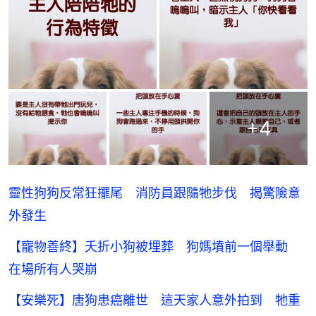
+
4
靈性狗狗反常狂擺尾 消防員跟隨牠步伐 揭驚險意
外發生
【寵物善終】夭折小狗被埋葬 狗媽墳前一個舉動
在場所有人哭崩
【安樂死】唐狗患癌離世 這天家人意外拍到 牠重