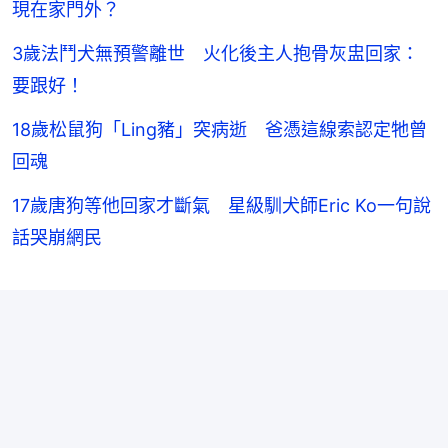
現在家門外？
3歲法鬥犬無預警離世 火化後主人抱骨灰盅回家：
要跟好！
18歲松鼠狗「Ling豬」突病逝 爸憑這線索認定牠曾
回魂
17歲唐狗等他回家才斷氣 星級馴犬師Eric Ko一句說
話哭崩網民