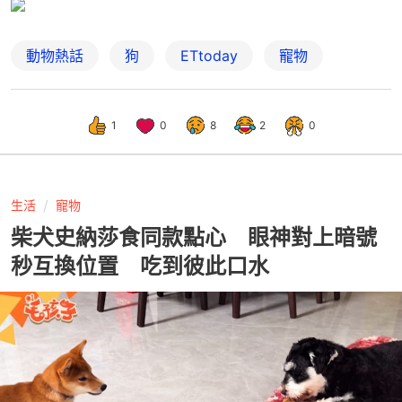
動物熱話
狗
ETtoday
寵物
1
0
8
2
0
生活
寵物
柴犬史納莎食同款點心 眼神對上暗號
秒互換位置 吃到彼此口水