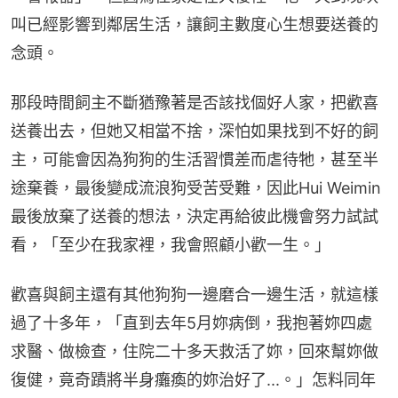
叫已經影響到鄰居生活，讓飼主數度心生想要送養的
念頭。
那段時間飼主不斷猶豫著是否該找個好人家，把歡喜
送養出去，但她又相當不捨，深怕如果找到不好的飼
主，可能會因為狗狗的生活習慣差而虐待牠，甚至半
途棄養，最後變成流浪狗受苦受難，因此Hui Weimin
最後放棄了送養的想法，決定再給彼此機會努力試試
看，「至少在我家裡，我會照顧小歡一生。」
歡喜與飼主還有其他狗狗一邊磨合一邊生活，就這樣
過了十多年，「直到去年5月妳病倒，我抱著妳四處
求醫、做檢查，住院二十多天救活了妳，回來幫妳做
復健，竟奇蹟將半身癱瘓的妳治好了...。」怎料同年