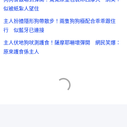
似被紙紮人望住
主人扮揸隱形狗帶散步！兩隻狗狗極配合乖乖跟住
行 似藍牙已連接
主人伏地狗吠測護食！薩摩耶嚇壞彈開 網民笑爆：
原來護食係主人