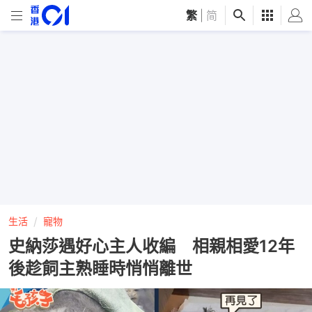
繁
|
简
生活
寵物
史納莎遇好心主人收編 相親相愛12年
後趁飼主熟睡時悄悄離世