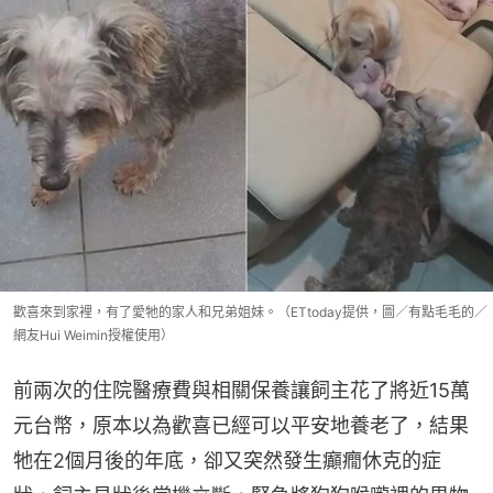
歡喜來到家裡，有了愛牠的家人和兄弟姐妹。（ETtoday提供，圖／有點毛毛的／
網友Hui Weimin授權使用）
前兩次的住院醫療費與相關保養讓飼主花了將近15萬
元台幣，原本以為歡喜已經可以平安地養老了，結果
牠在2個月後的年底，卻又突然發生癲癇休克的症