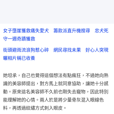
女子墮崖獲救痛失愛犬 籌款派直升機搜尋 忠犬死
守一週奇蹟獲救
街頭避雨流浪狗惹心碎 網民尋找未果 好心人突現
曬相片稱已收養
她坦承，自己也覺得這個想法有點瘋狂，不過她向熟
識的美容師提出，對方馬上就同意協助，讓她十分感
動。原來這名美容師不久前也剛失去寵物，因此特別
能理解她的心情。兩人於是將少量骨灰混入眼線色
料，再透過紋繡方式刺入眼皮。