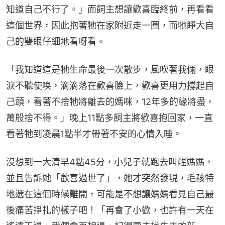
知道自己不行了。」而飼主想讓歡喜臨終前，再看看
這個世界，因此抱著牠在家附近走一圈，而牠睜大自
己的雙眼仔細地看呀看。
「我知道這是牠生命最後一次散步，風吹著我倆，眼
淚不聽使唤，滴滴落在歡喜臉上，歡喜更用力撐起自
己頭，看著不捨牠將離去的媽咪，12年多的緣將盡，
萬般捨不得。」晚上11點多飼主將歡喜抱回家，一直
看著牠到凌晨1點半才帶著不安的心情入睡。
沒想到一大清早4點45分，小兒子就跑去叫醒媽媽，
並且告訴她「歡喜過世了」，她才突然發現，毛孩特
地選在這個時候離開，可能是不想讓媽媽看見自己最
後痛苦掙扎的樣子吧！「再會了小歡，也許有一天在