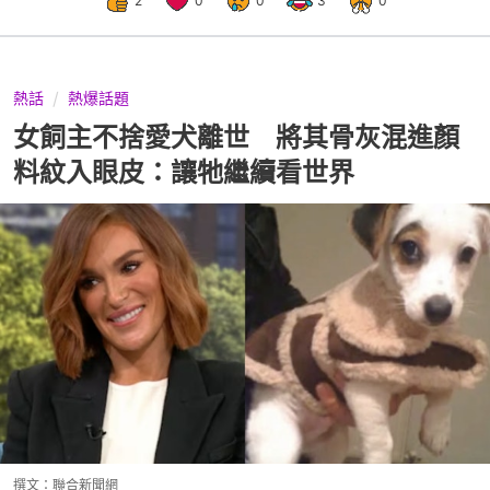
2
0
0
3
0
熱話
熱爆話題
女飼主不捨愛犬離世 將其骨灰混進顏
料紋入眼皮：讓牠繼續看世界
撰文：
聯合新聞網