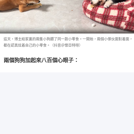
這天，博主給家裏的兩隻小狗餵了同一款小零食。一開始，兩個小傢伙面對着面，
都在認真炫着自己的小零食。（抖音＠懷亞特呀）
兩個狗狗加起來八百個心眼子：