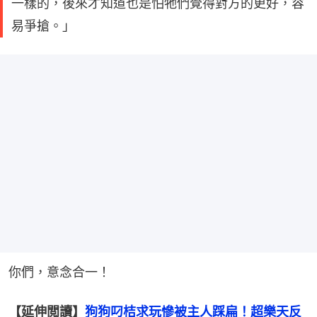
一樣的，後來才知道也是怕牠們覺得對方的更好，容
易爭搶。」
你們，意念合一！
【延伸閲讀】
狗狗叼桔求玩慘被主人踩扁！超樂天反