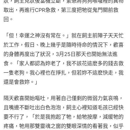
狀，飼主見狀後當機立斷，緊急將狗狗喉嚨裡的異物
取出，再進行CPR急救，第三度把牠從鬼門關前救
回。
「但！幸運之神沒有常在。」就在飼主前陣子天天忙
於工作，假日、晚上幾乎是隨時待命的情況下，歡喜
的身體再度出了狀況，3月25日那天也開始無法進
食。「家人都認為妳老了，我不該花這麽多的錢去救
一隻老狗。我心裡也在掙扎，但若妳不這麽快走，我
還是會救妳。」
隔天歡喜開始嘔吐，用著自己僅剩的微弱力氣哀鳴，
且嘴邊不斷吐出白色泡泡，飼主心裡知道毛孩已經快
要不行了，「於是我抱起了牠，給牠按摩，減缓牠的
疼痛，牠用那雙靈魂之窗的雙眼深情的看著我，似乎