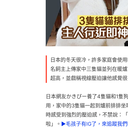
日本的冬天很冷，許多家庭會使用
名飼主上傳家中三隻貓並列在暖爐
超高，並戲稱視線壓迫讓他感覺很
日本網友かきぴー養了4隻貓和1隻
用，家中的3隻貓一起到爐前排排坐
時感受到強烈的壓迫感，不禁說：「
啦」。
►毛孩子有IG了，來追蹤我