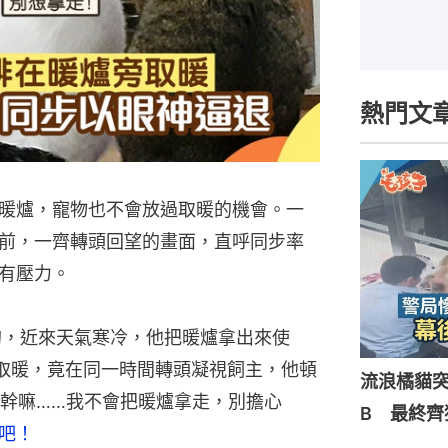
熱門文
暖爐，寵物也不會放過取暖的機會。一
前，一齊轉頭回望的畫面，直呼同步率
有壓力。
狗，近來天氣寒冷，他把暖爐拿出來使
取暖，竟在同一時間轉頭凝視飼主，他頓
流浪橘貓
幹嘛……我不會把暖爐拿走，別擔心
B 最終齊
們吧！