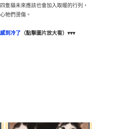
四隻貓未來應該也會加入取暖的行列，
心牠們燙傷。
感到冷了
（點撃圖片放大看）▾▾▾