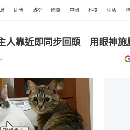
息
即時
熱榜
國際
中國
科技
生活
體
主人靠近即同步回頭 用眼神施
02