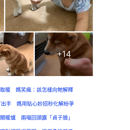
+
14
取暖 媽笑瘋：該怎樣向牠解釋
打出手 媽用貼心妙招秒化解紛爭
關暖爐 兩喵回頭露「貞子臉」