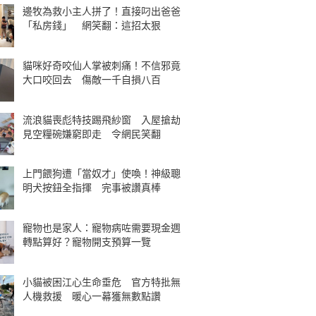
邊牧為救小主人拼了！直接叼出爸爸
「私房錢」 網笑翻：這招太狠
貓咪好奇咬仙人掌被刺痛！不信邪竟
大口咬回去 傷敵一千自損八百
流浪貓喪彪特技踢飛紗窗 入屋搶劫
見空糧碗嫌窮即走 令網民笑翻
上門餵狗遭「當奴才」使喚！神級聰
明犬按鈕全指揮 完事被讚真棒
寵物也是家人：寵物病咗需要現金週
轉點算好？寵物開支預算一覽
小貓被困江心生命垂危 官方特批無
人機救援 暖心一幕獲無數點讚