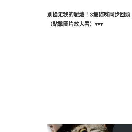
別搶走我的暖爐！3隻貓咪同步回頭
（點撃圖片放大看）▾▾▾