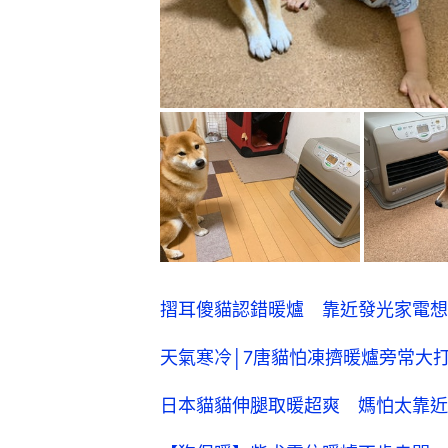
摺耳傻貓認錯暖爐 靠近發光家電想
天氣寒冷│7唐貓怕凍擠暖爐旁常大
日本貓貓伸腿取暖超爽 媽怕太靠近