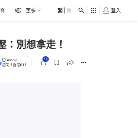
育
經濟
更多
01深圳
繁
觀點
|
简
健康
好食玩飛
登入
女
壓：別想拿走！
12
在Google
追蹤《香港01》