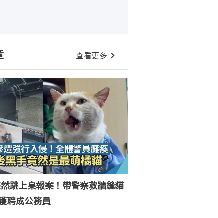
章
查看更多
突然跳上桌報案！帶警察救牆縫貓
獲聘成公務員