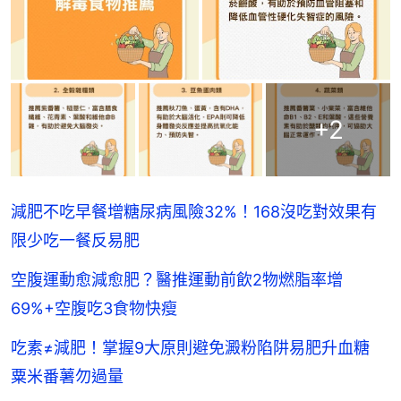
+
2
減肥不吃早餐增糖尿病風險32%！168沒吃對效果有
限少吃一餐反易肥
空腹運動愈減愈肥？醫推運動前飲2物燃脂率增
69%+空腹吃3食物快瘦
吃素≠減肥！掌握9大原則避免澱粉陷阱易肥升血糖
粟米番薯勿過量