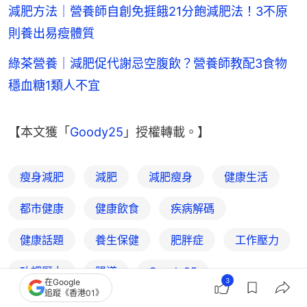
減肥方法｜營養師自創免捱餓21分飽減肥法！3不原
則養出易瘦體質
綠茶營養｜減肥促代謝忌空腹飲？營養師教配3食物
穩血糖1類人不宜
【本文獲「
Goody25
」授權轉載。】
瘦身減肥
減肥
減肥瘦身
健康生活
都市健康
健康飲食
疾病解碼
健康話題
養生保健
肥胖症
工作壓力
功課壓力
腸道
Goody25
3
在Google
追蹤《香港01》