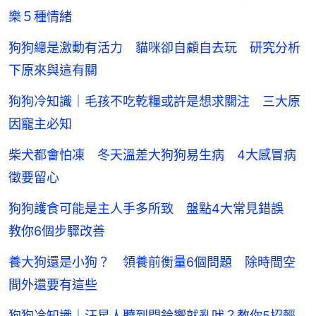
樂５種情緒
狗狗總是激動有活力 貓咪卻自顧自去玩 研究分析
下原來與這有關
狗狗冷知識｜毛孩不吃乾糧或許是想求關注 三大原
因寵主必知
柴犬都會怕凍 冬天溫差大狗狗易生病 4大感冒病
徵要留心
狗狗護食可能是主人手多所致 盤點4大常見錯誤
教你6個步驟改善
養大狗還是小狗？ 領養前衡量6個問題 除時間空
間外還要有這些
狗狗冷知識｜汪星人聽到門鈴響就亂吠？教你5招輕