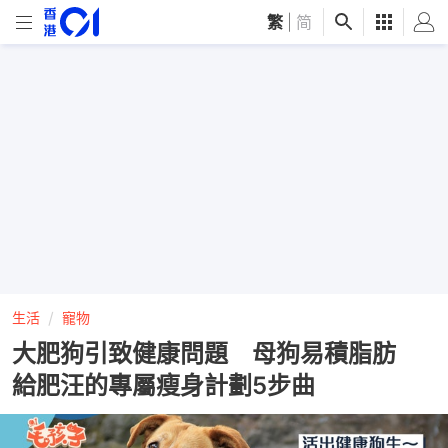
繁
|
简
生活
寵物
大肥狗引致健康問題 母狗易積脂肪
給肥汪的專屬瘦身計劃5步曲