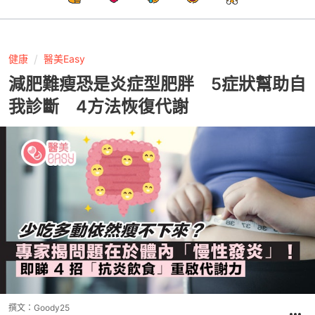
健康
醫美Easy
減肥難瘦恐是炎症型肥胖 5症狀幫助自
我診斷 4方法恢復代謝
撰文：
Goody25