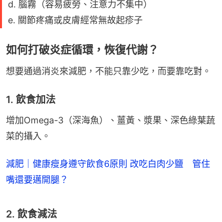
d. 腦霧（容易疲勞、注意力不集中）
e. 關節疼痛或皮膚經常無故起疹子
如何打破炎症循環，恢復代謝？
想要通過消炎來減肥，不能只靠少吃，而要靠吃對。
1. 飲食加法
增加Omega-3（深海魚）、薑黃、漿果、深色綠葉蔬
菜的攝入。
減肥｜健康瘦身遵守飲食6原則 改吃白肉少鹽 管住
嘴還要邁開腿？
2. 飲食減法