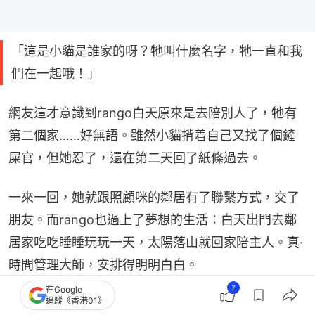
「這是小貓是誰家的呀？牠叫什麼名字，牠一直和我
們在一起哦！」
網友這才意識到rango白天原來是去陪別人了，牠有
第二個家……好無語。雖然小貓揹着自己又找了個鏟
屎官，但她忍了，還在第二天回了紙條過去。
一來一回，她就跟照顧咪的鄰居有了聯繫方式，交了
朋友。而rango也過上了夢想的生活：白天出門去鄰
居家吃吃睡睡玩玩一天，太陽落山就回家陪主人。真·
時間管理大師，安排得明明白白。
7
在Google
追蹤《香港01》
延伸閲讀：
用膠袋幫貓做披風　本以為是萌系穿搭　