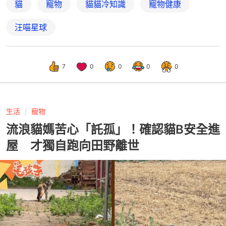
貓
寵物
貓貓冷知識
寵物健康
汪喵星球
7
0
0
0
0
生活
寵物
流浪貓媽苦心「託孤」！確認貓B安全進
屋 才獨自跑向田野離世