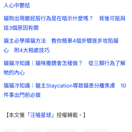
人心中鬱結
貓狗出現磨屁股行為是在暗示什麼嗎？ 背後可能與
這3個原因有關
貓主必學摸貓方法 教你簡單4個步驟逐步攻陷貓
心 附4大相處技巧
貓貓冷知識｜貓咪撒嬌會怎樣做？ 從三類行為了解
牠的內心
貓貓冷知識｜寵主Staycation導致貓患分離焦慮 10
件事出門前必做
【本文獲「
汪喵星球
」授權轉載。】