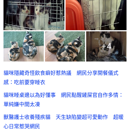
+
4
貓咪隱藏奇怪飲食癖好惹熱議 網民分享開餐儀式
感：吃前要穿睡衣
貓咪睡桌邊以為好懂事 網民點醒鏟屎官自作多情：
單純嫌中間太凍
獸醫護士收養殘疾貓 天生缺陷變超可愛動作 超暖
心日常惹哭網民