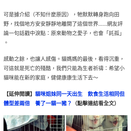
可是據介紹（不知什麼原因），牠默默轉身跑向田
野，找個地方安安靜靜地離開了這個世界……網友評
論一句話戳中淚點：原來動物之愛子，也會「託孤」 
。
感動之餘，也讓人感傷。貓媽媽的最後，看得沉重，
可這就是死亡的殘酷，我們只能為生者祈禱：希望小
貓咪能在新的家庭，健健康康生活下去～
【延伸閲讀】
貓咪姐妹同一天出生　飲食生活相同但
體型差兩倍　養了一貓一豬？
（點擊連結看全文）