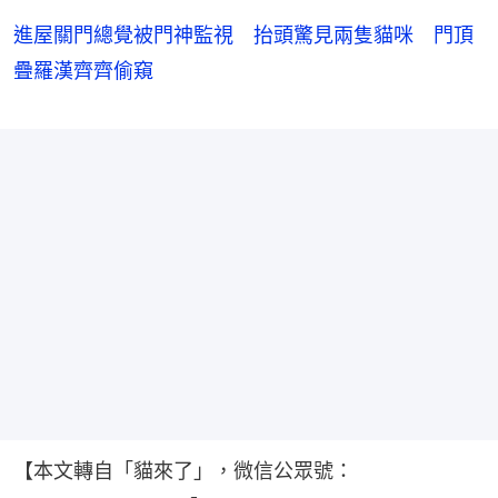
進屋關門總覺被門神監視 抬頭驚見兩隻貓咪 門頂
疊羅漢齊齊偷窺
【本文轉自「貓來了」，微信公眾號：