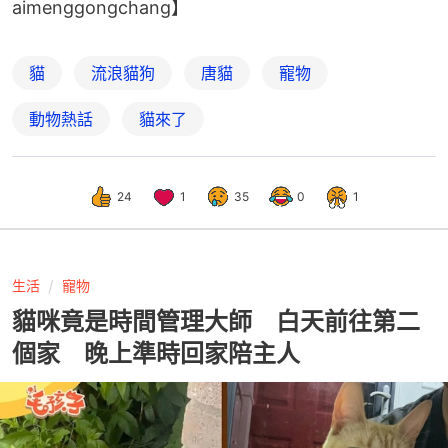
aimenggongchang】
貓
流浪貓狗
唐貓
寵物
動物熱話
貓來了
24
1
35
0
1
生活
寵物
貓咪竟是時間管理大師 白天前往第二
個家 晚上準時回家陪主人