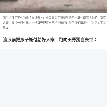
剛生過孩子不久的流浪貓媽媽，在小區裏蹲了整整半個月。幹什麼呢？牠暗中觀察
人類，尋找一個有緣人。牠每天觀察自己把小咪託付到的這個環境。（抖音@下次
見@）
流浪貓把孩子託付給好人家　跑向田野獨自去世：