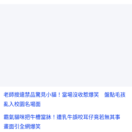
老師搜違禁品驚見小貓！當場沒收惹爆笑 盤點毛孩
亂入校園名場面
霸氣貓咪把牛槽當牀！遭乳牛誤咬耳仔竟若無其事
畫面引全網爆笑