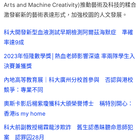
Arts and Machine Creativity)推動藝術及科技的糅合
激發嶄新的藝術表達形式，加強校園的人文發展。
科大開發新型血液測試早期檢測阿爾茲海默症 準確
率達9成
2023年恒隆數學獎│熱血老師影響深遠 率兩隊學生入
決賽兼獲獎
內地高等教育展｜科大廣州分校首參與 否認與港校
競爭：專業不同
奧斯卡影后楊紫瓊獲科大頒榮譽博士 稱特別開心：
香港is my home
科大前副教授楊霖龍涉欺詐 舊生認愚眛聽命恩師犯
案 認罪囚28月