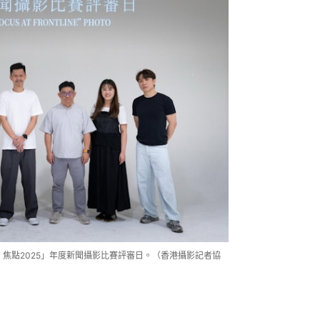
．焦點2025」年度新聞攝影比賽評審日。（香港攝影記者協