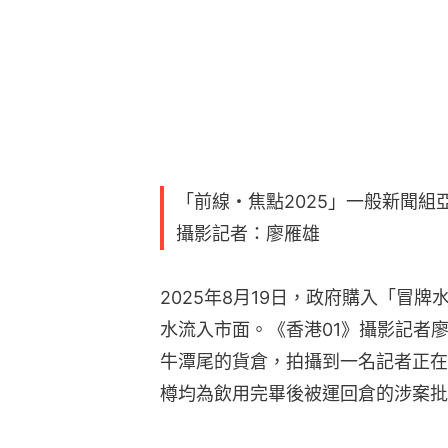
「前線・焦點2025」一般新聞組
攝影記者：廖雁雄
2025年8月19日，政府購入「冒牌
水流入市面。《香港01》攝影記者
牛潭尾的貨倉，拍攝到一名記者正在
樽均為飲用完畢後被運回倉的涉案批