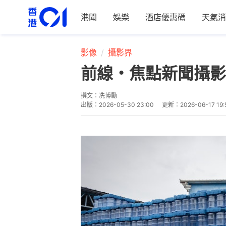
港聞
娛樂
酒店優惠碼
天氣消
影像
攝影界
前線・焦點新聞攝影
撰文：
冼博勵
出版：
2026-05-30 23:00
更新：
2026-06-17 19: