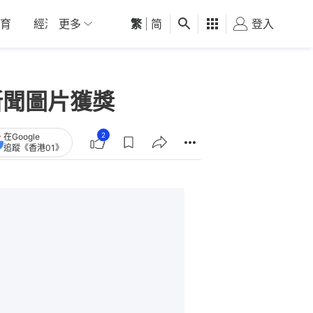
育
經濟
更多
01深圳
繁
觀點
|
简
健康
好食玩飛
登入
女
新聞圖片獲獎
2
在Google
追蹤《香港01》