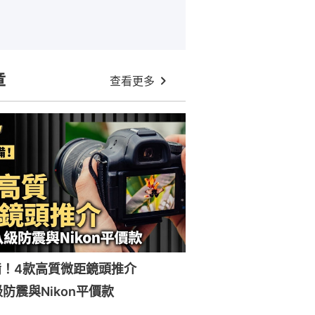
章
查看更多
備！4款高質微距鏡頭推介
級防震與Nikon平價款