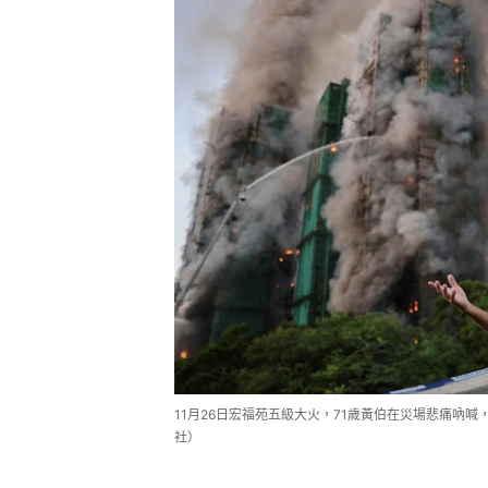
11月26日宏福苑五級大火，71歲黃伯在災場悲痛吶喊，他
社）