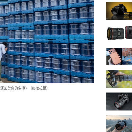
波中運回貨倉的空樽。（廖雁雄攝）