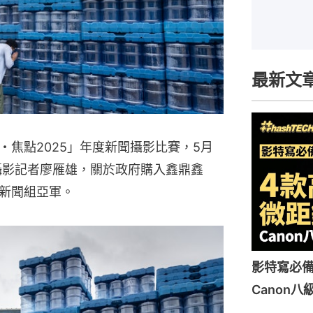
最新文
焦點2025」年度新聞攝影比賽，5月
》攝影記者廖雁雄，關於政府購入鑫鼎鑫
新聞組亞軍。
影特寫必
Canon八