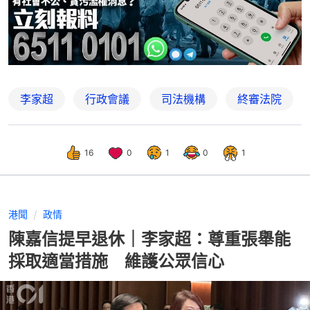
李家超
行政會議
司法機構
終審法院
16
0
1
0
1
港聞
政情
陳嘉信提早退休｜李家超：尊重張舉能
採取適當措施 維護公眾信心