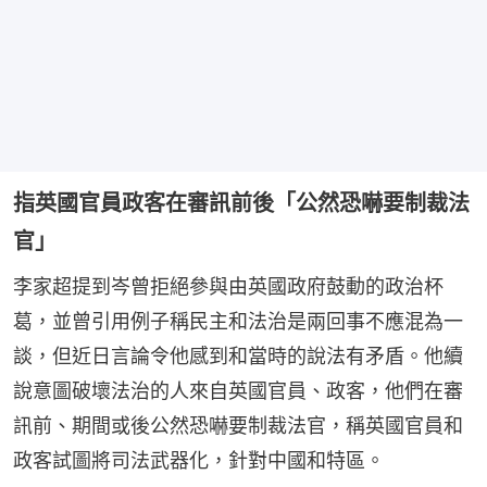
指英國官員政客在審訊前後「公然恐嚇要制裁法
官」
李家超提到岑曾拒絕參與由英國政府鼓動的政治杯
葛，並曾引用例子稱民主和法治是兩回事不應混為一
談，但近日言論令他感到和當時的說法有矛盾。他續
說意圖破壞法治的人來自英國官員、政客，他們在審
訊前、期間或後公然恐嚇要制裁法官，稱英國官員和
政客試圖將司法武器化，針對中國和特區。