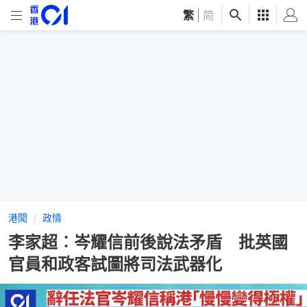
繁
|
简
港聞
政情
李家超︰岑耀信前後說法矛盾 批英國
官員和政客試圖將司法武器化