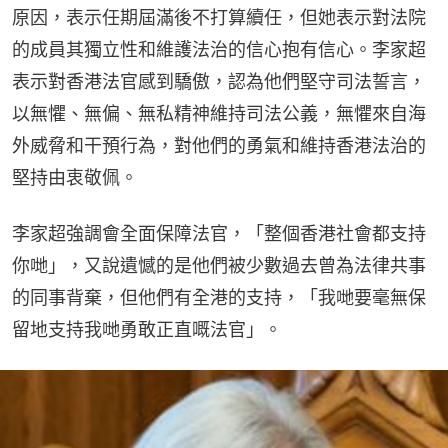
原因，表示任期屆滿後不打算續任，但她表示對法院
的成員其獨立性和維護法治的信心抱有信心。李家超
表示對香港法官感到驕傲，認為他們堅守司法誓言，
以無懼、無偏、無私精神維持司法公義，無懼來自海
外威脅和干預行為，對他們的勇氣和維持香港法治的
堅持由衷敬佩。
李家超強調會全面保障法官，「整個香港社會都支持
你哋」，又說遺憾的是他們被少數過去曾為法律共事
的同事背棄，但他們有全港的支持，「我哋要毫無保
留地支持我哋勇敢正直嘅法官」。