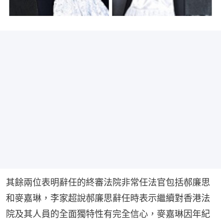
其餘兩位表明辭任的終審法院非常任法官包括郝廉思
和麥嘉琳，李家超說郝廉思辭任時表示繼續對香港法
院及其人員的全面獨特性有完全信心，麥嘉琳因年紀