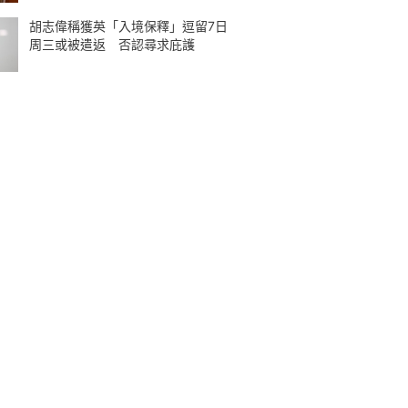
胡志偉稱獲英「入境保釋」逗留7日
周三或被遣返 否認尋求庇護