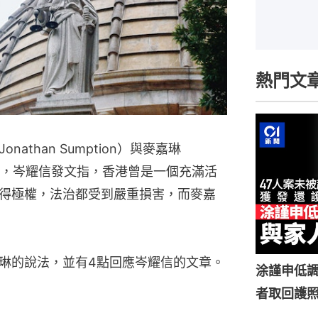
熱門文
than Sumption）與麥嘉琳
）不再續任，岑耀信發文指，香港曾是一個充滿活
得極權，法治都受到嚴重損害，而麥嘉
琳的說法，並有4點回應岑耀信的文章。
涂謹申低調
者取回護