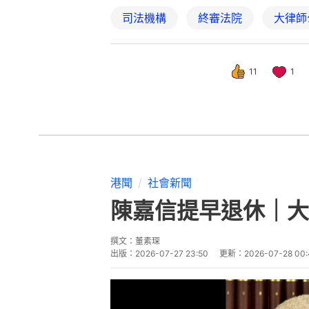
司法機構
終審法院
大律師
11
1
港聞
社會新聞
陳嘉信提早退休｜大
撰文：
董素琛
出版：
2026-07-27 23:50
更新：
2026-07-28 00: