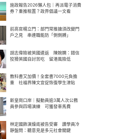
施政報告2026懶人包｜再派電子消費
券？重推租置？政界倡議一文看
前高官楊立門：部門常推搪須改變門
戶之見 串連職能防「側側膊」
胡志偉險被英國遣返 陳婉嫻：錯信
狡猾英國自討苦吃 留港風險低
教科書又加價！全套書7000元負擔
重 社福界陳文宜促恢復學生津貼
新皇崗口岸｜擬動員逾3萬人次公務
員參與四場演練 可獲發車馬費
林定國飾演燥底被告受審 讚學員冷
靜盤問：聽意見是多元社會關鍵