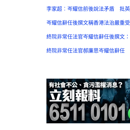
李家超︰岑耀信前後說法矛盾 批英
岑耀信辭任後撰文稱香港法治嚴重受
終院非常任法官岑耀信辭任後撰文：
終院非常任法官郝廉思岑耀信辭任 