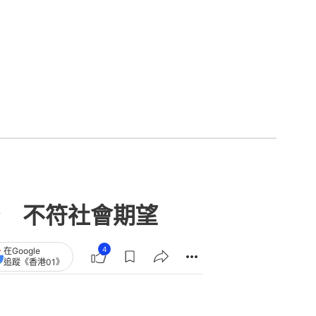
 不符社會期望
4
在Google
追蹤《香港01》