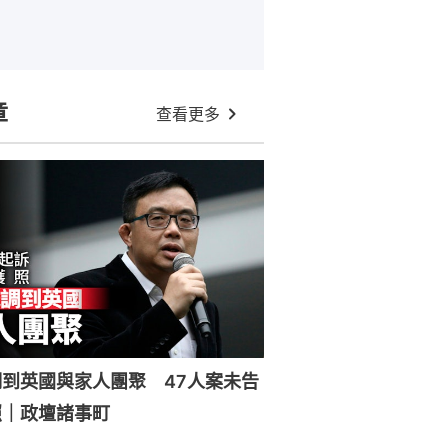
章
查看更多
到英國與家人團聚 47人案未告
照｜政壇諸事町