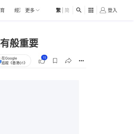
育
經濟
更多
01深圳
繁
觀點
|
简
健康
好食玩飛
登入
女
有般重要
15
在Google
追蹤《香港01》