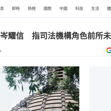
息
即時
熱榜
國際
中國
科技
生活
體
岑耀信 指司法機構角色前所未
4