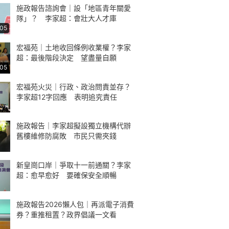
施政報告諮詢會｜設「地區青年關愛
隊」？ 李家超：會壯大人才庫
:05
宏福苑｜土地收回條例收業權？李家
超：最後階段決定 望盡量自願
:05
宏福苑火災｜行政、政治問責並存？
李家超12字回應 表明追究責任
施政報告｜李家超擬設獨立機構代辦
舊樓維修防腐敗 市民只需夾錢
新皇崗口岸｜爭取十一前通關？李家
超：愈早愈好 要確保安全順暢
施政報告2026懶人包｜再派電子消費
券？重推租置？政界倡議一文看