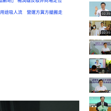
指數晒」 楊潤雄反駁非商場定位
用途吸人流 營運方冀方艙搬走
02:35
02:35