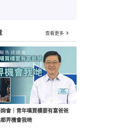
章
查看更多
諮詢會｜青年嘆買樓要有富爸爸
北都畀機會我哋