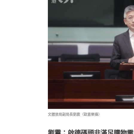
文體旅局副局長劉震（歐嘉樂攝）
劉震：啟德碼頭非滿足購物需