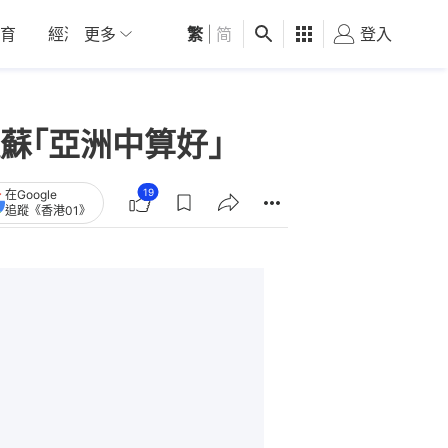
育
經濟
更多
01深圳
繁
觀點
|
简
健康
好食玩飛
登入
女
蘇｢亞洲中算好｣
19
在Google
追蹤《香港01》