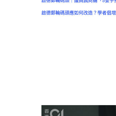
啟德郵輪碼頭｜議員諷商舖「5隻手
啟德郵輪碼頭應如何改造？學者倡增