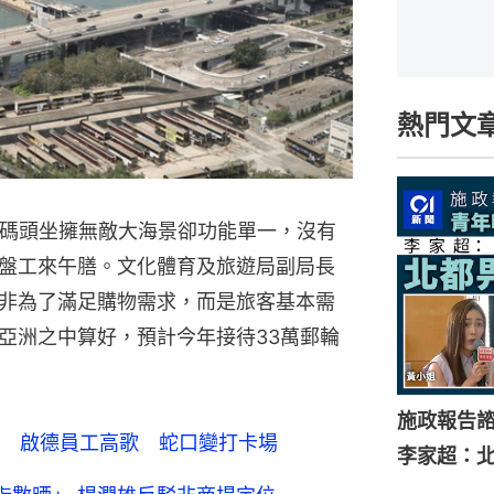
熱門文
輪碼頭坐擁無敵大海景卻功能單一，沒有
盤工來午膳。文化體育及旅遊局副局長
非為了滿足購物需求，而是旅客基本需
亞洲之中算好，預計今年接待33萬郵輪
施政報告
 啟德員工高歌 蛇口變打卡場
李家超：